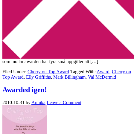
Min tv-blogg
You are here:
Home
/
Archives for Cherry on Top Award
Jag har fått pris!
2010-11-17
by
Annika
5 Comments
För en tid sedan fick jag en Cherry on Top Award av
Pockethexorna, vilket gjorde mig oerhört glad. Tack så mycket! Den
som mottar awarden har fyra små uppgifter att […]
Filed Under:
Cherry on Top Award
Tagged With:
Award
,
Cherry on
Top Award
,
Elly Griffiths
,
Mark Billingham
,
Val McDermid
Awarded igen!
2010-10-31
by
Annika
Leave a Comment