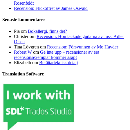
Rosenfeldt
Recension: Flickoffret av James Oswald
Senaste kommentarer
Pia
om
Bokallergi, finns det?
Christer
om
Recension: Hon tackade gudarna av Jussi Adler
Olsen
Tina Lövgren
om
Recension: Försvunnen av Mo Hayder
Robert W
om
Ge inte upp – recensioner av era
recensionsexemplar kommer asap!
Elizabeth
om
Berättarteknisk detalj
Translation Software