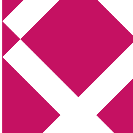
Annikas litteratur- och kulturblogg
Deckare, kriminalromaner, thrillers
Hem
Boktolva
Författarfemman
Kontakt
Om
Webbshop Amazon
Gästinlägg
Bokbloggsjerka
Bloggmaraton
Deckare
Kriminalroman
Utskriftscentralen