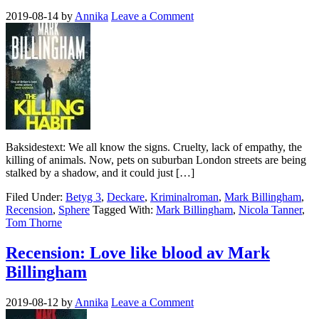
2019-08-14
by
Annika
Leave a Comment
Baksidestext: We all know the signs. Cruelty, lack of empathy, the
killing of animals. Now, pets on suburban London streets are being
stalked by a shadow, and it could just […]
Filed Under:
Betyg 3
,
Deckare
,
Kriminalroman
,
Mark Billingham
,
Recension
,
Sphere
Tagged With:
Mark Billingham
,
Nicola Tanner
,
Tom Thorne
Recension: Love like blood av Mark
Billingham
2019-08-12
by
Annika
Leave a Comment