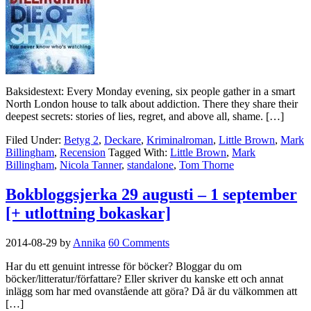
Baksidestext: Every Monday evening, six people gather in a smart
North London house to talk about addiction. There they share their
deepest secrets: stories of lies, regret, and above all, shame. […]
Filed Under:
Betyg 2
,
Deckare
,
Kriminalroman
,
Little Brown
,
Mark
Billingham
,
Recension
Tagged With:
Little Brown
,
Mark
Billingham
,
Nicola Tanner
,
standalone
,
Tom Thorne
Bokbloggsjerka 29 augusti – 1 september
[+ utlottning bokaskar]
2014-08-29
by
Annika
60 Comments
Har du ett genuint intresse för böcker? Bloggar du om
böcker/litteratur/författare? Eller skriver du kanske ett och annat
inlägg som har med ovanstående att göra? Då är du välkommen att
[…]