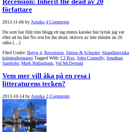
Recension: Inherit the dead av 20
författare
2013-11-06
by
Annika
4 Comments
Du som har följt min blogg ett tag minns kanske hur lyrisk jag var
efter att ha läst No rest for the dead, skriven av inte mindre än 26
olika […]
Filed Under:
Betyg 4
,
Recension
,
Simon & Schuster
,
Skandinaviska
kriminalromaner
Tagged With:
CJ Box
,
John Connolly
,
Jonathan
Santlofer
,
Mark Billingham
,
Val McDermid
Vem mer vill åka på en resa i
litteraturens tecken?
2013-10-14
by
Annika
2 Comments