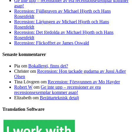
Ge inte upp – recensioner av era recensionsexemplar kommer
asap!
Recension: Fjällgraven av Michael Hjorth och Hans
Rosenfeldt
Recension: Lärjungen av Michael Hjorth och Hans
Rosenfeldt
Recension: Det fördolda av Michael Hjorth och Hans
Rosenfeldt
Recension: Flickoffret av James Oswald
Senaste kommentarer
Pia
om
Bokallergi, finns det?
Christer
om
Recension: Hon tackade gudarna av Jussi Adler
Olsen
Tina Lövgren
om
Recension: Försvunnen av Mo Hayder
Robert W
om
Ge inte upp – recensioner av era
recensionsexemplar kommer asap!
Elizabeth
om
Berättarteknisk detalj
Translation Software