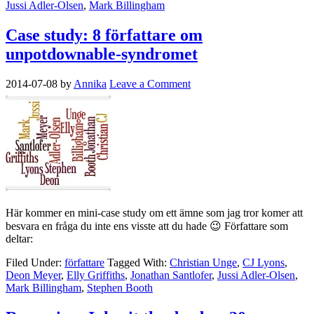
Jussi Adler-Olsen
,
Mark Billingham
Case study: 8 författare om
unpotdownable-syndromet
2014-07-08
by
Annika
Leave a Comment
Här kommer en mini-case study om ett ämne som jag tror komer att
besvara en fråga du inte ens visste att du hade 😉 Författare som
deltar:
Filed Under:
författare
Tagged With:
Christian Unge
,
CJ Lyons
,
Deon Meyer
,
Elly Griffiths
,
Jonathan Santlofer
,
Jussi Adler-Olsen
,
Mark Billingham
,
Stephen Booth