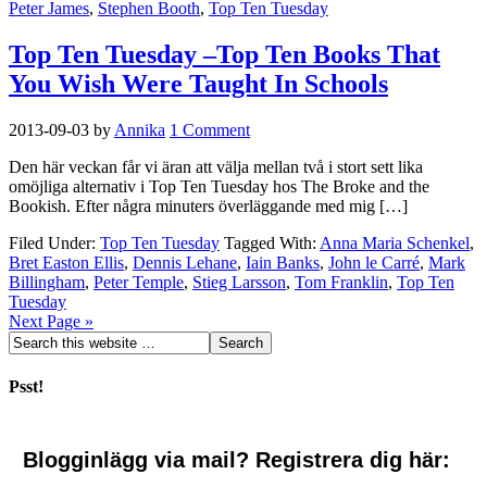
Peter James
,
Stephen Booth
,
Top Ten Tuesday
Top Ten Tuesday –Top Ten Books That
You Wish Were Taught In Schools
2013-09-03
by
Annika
1 Comment
Den här veckan får vi äran att välja mellan två i stort sett lika
omöjliga alternativ i Top Ten Tuesday hos The Broke and the
Bookish. Efter några minuters överläggande med mig […]
Filed Under:
Top Ten Tuesday
Tagged With:
Anna Maria Schenkel
,
Bret Easton Ellis
,
Dennis Lehane
,
Iain Banks
,
John le Carré
,
Mark
Billingham
,
Peter Temple
,
Stieg Larsson
,
Tom Franklin
,
Top Ten
Tuesday
Next Page »
Psst!
Blogginlägg via mail? Registrera dig här: