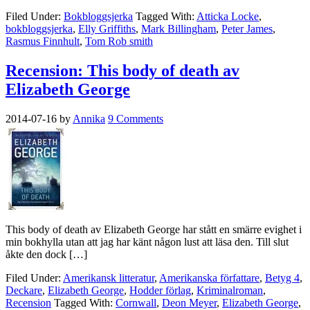
Filed Under:
Bokbloggsjerka
Tagged With:
Atticka Locke
,
bokbloggsjerka
,
Elly Griffiths
,
Mark Billingham
,
Peter James
,
Rasmus Finnhult
,
Tom Rob smith
Recension: This body of death av
Elizabeth George
2014-07-16
by
Annika
9 Comments
This body of death av Elizabeth George har stått en smärre evighet i
min bokhylla utan att jag har känt någon lust att läsa den. Till slut
åkte den dock […]
Filed Under:
Amerikansk litteratur
,
Amerikanska författare
,
Betyg 4
,
Deckare
,
Elizabeth George
,
Hodder förlag
,
Kriminalroman
,
Recension
Tagged With:
Cornwall
,
Deon Meyer
,
Elizabeth George
,