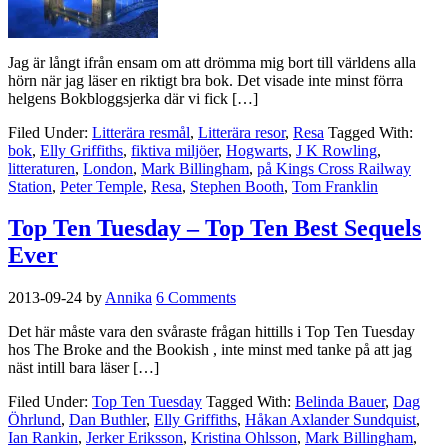
Jag är långt ifrån ensam om att drömma mig bort till världens alla
hörn när jag läser en riktigt bra bok. Det visade inte minst förra
helgens Bokbloggsjerka där vi fick […]
Filed Under:
Litterära resmål
,
Litterära resor
,
Resa
Tagged With:
bok
,
Elly Griffiths
,
fiktiva miljöer
,
Hogwarts
,
J K Rowling
,
litteraturen
,
London
,
Mark Billingham
,
på Kings Cross Railway
Station
,
Peter Temple
,
Resa
,
Stephen Booth
,
Tom Franklin
Top Ten Tuesday – Top Ten Best Sequels
Ever
2013-09-24
by
Annika
6 Comments
Det här måste vara den svåraste frågan hittills i Top Ten Tuesday
hos The Broke and the Bookish , inte minst med tanke på att jag
näst intill bara läser […]
Filed Under:
Top Ten Tuesday
Tagged With:
Belinda Bauer
,
Dag
Öhrlund
,
Dan Buthler
,
Elly Griffiths
,
Håkan Axlander Sundquist
,
Ian Rankin
,
Jerker Eriksson
,
Kristina Ohlsson
,
Mark Billingham
,