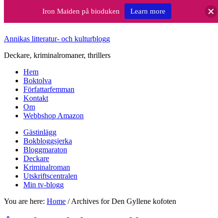
Iron Maiden på bioduken
Learn more
Annikas litteratur- och kulturblogg
Deckare, kriminalromaner, thrillers
Hem
Boktolva
Författarfemman
Kontakt
Om
Webbshop Amazon
Gästinlägg
Bokbloggsjerka
Bloggmaraton
Deckare
Kriminalroman
Utskriftscentralen
Min tv-blogg
You are here:
Home
/
Archives for Den Gyllene kofoten