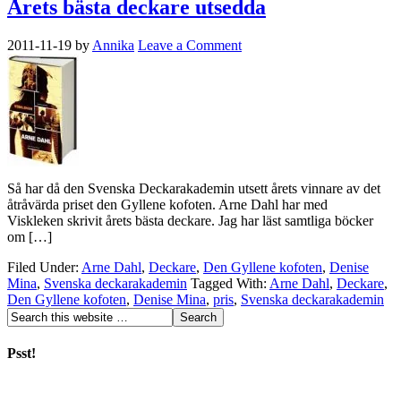
Årets bästa deckare utsedda
2011-11-19
by
Annika
Leave a Comment
Så har då den Svenska Deckarakademin utsett årets vinnare av det
åtråvärda priset den Gyllene kofoten. Arne Dahl har med
Viskleken skrivit årets bästa deckare. Jag har läst samtliga böcker
om […]
Filed Under:
Arne Dahl
,
Deckare
,
Den Gyllene kofoten
,
Denise
Mina
,
Svenska deckarakademin
Tagged With:
Arne Dahl
,
Deckare
,
Den Gyllene kofoten
,
Denise Mina
,
pris
,
Svenska deckarakademin
Psst!