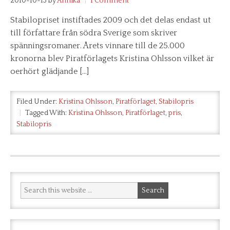
2010-10-13
by
Annika
1 Comment
Stabilopriset instiftades 2009 och det delas endast ut
till författare från södra Sverige som skriver
spänningsromaner. Årets vinnare till de 25.000
kronorna blev Piratförlagets Kristina Ohlsson vilket är
oerhört glädjande […]
Filed Under:
Kristina Ohlsson
,
Piratförlaget
,
Stabilopris
Tagged With:
Kristina Ohlsson
,
Piratförlaget
,
pris
,
Stabilopris