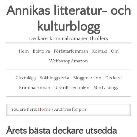
Annikas litteratur- och
kulturblogg
Deckare, kriminalromaner, thrillers
Hem
Boktolva
Författarfemman
Kontakt
Om
Webbshop Amazon
Gästinlägg
Bokbloggsjerka
Bloggmaraton
Deckare
Kriminalroman
Utskriftscentralen
Min tv-blogg
You are here:
Home
/
Archives for pris
Årets bästa deckare utsedda