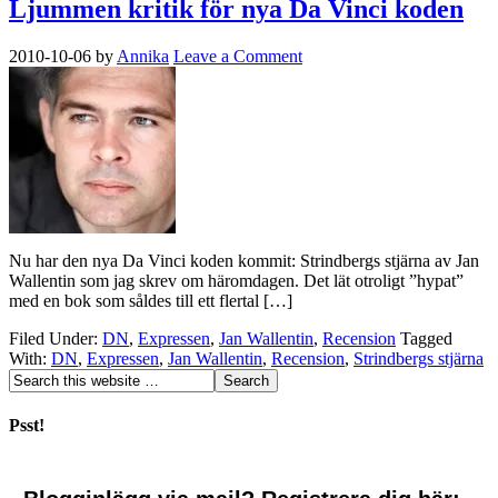
Ljummen kritik för nya Da Vinci koden
2010-10-06
by
Annika
Leave a Comment
Nu har den nya Da Vinci koden kommit: Strindbergs stjärna av Jan
Wallentin som jag skrev om häromdagen. Det lät otroligt ”hypat”
med en bok som såldes till ett flertal […]
Filed Under:
DN
,
Expressen
,
Jan Wallentin
,
Recension
Tagged
With:
DN
,
Expressen
,
Jan Wallentin
,
Recension
,
Strindbergs stjärna
Psst!