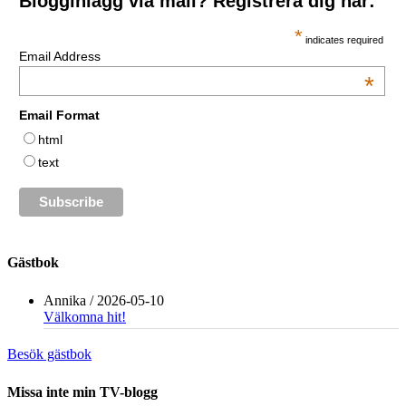
Blogginlägg via mail? Registrera dig här:
*
indicates required
Email Address
*
Email Format
html
text
Gästbok
Annika
/
2026-05-10
Välkomna hit!
Besök gästbok
Missa inte min TV-blogg