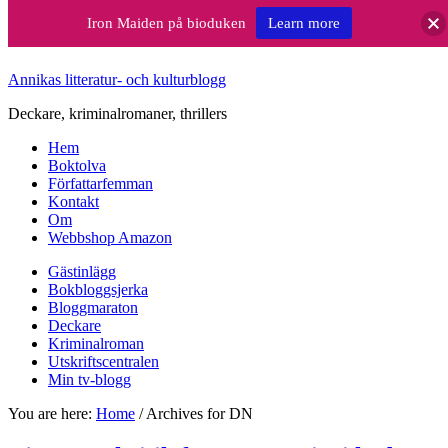
Iron Maiden på bioduken
Learn more
Annikas litteratur- och kulturblogg
Deckare, kriminalromaner, thrillers
Hem
Boktolva
Författarfemman
Kontakt
Om
Webbshop Amazon
Gästinlägg
Bokbloggsjerka
Bloggmaraton
Deckare
Kriminalroman
Utskriftscentralen
Min tv-blogg
You are here:
Home
/
Archives for DN