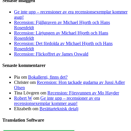
Senaste inläggen
Ge inte upp – recensioner av era recensionsexemplar kommer
asap!
Recension: Fjällgraven av Michael Hjorth och Hans
Rosenfeldt
Recension: Lärjungen av Michael Hjorth och Hans
Rosenfeldt
Recension: Det fördolda av Michael Hjorth och Hans
Rosenfeldt
Recension: Flickoffret av James Oswald
Senaste kommentarer
Pia
om
Bokallergi, finns det?
Christer
om
Recension: Hon tackade gudarna av Jussi Adler
Olsen
Tina Lövgren
om
Recension: Försvunnen av Mo Hayder
Robert W
om
Ge inte upp – recensioner av era
recensionsexemplar kommer asap!
Elizabeth
om
Berättarteknisk detalj
Translation Software