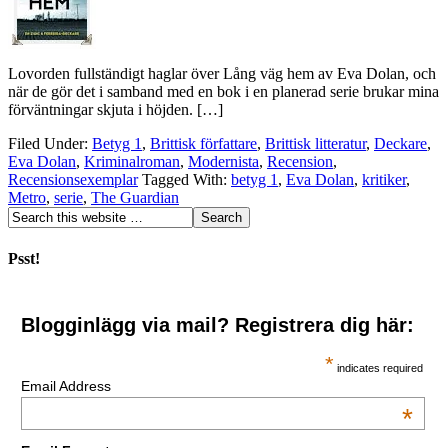
Lovorden fullständigt haglar över Lång väg hem av Eva Dolan, och
när de gör det i samband med en bok i en planerad serie brukar mina
förväntningar skjuta i höjden. […]
Filed Under:
Betyg 1
,
Brittisk författare
,
Brittisk litteratur
,
Deckare
,
Eva Dolan
,
Kriminalroman
,
Modernista
,
Recension
,
Recensionsexemplar
Tagged With:
betyg 1
,
Eva Dolan
,
kritiker
,
Metro
,
serie
,
The Guardian
Psst!
Blogginlägg via mail? Registrera dig här:
*
indicates required
Email Address
*