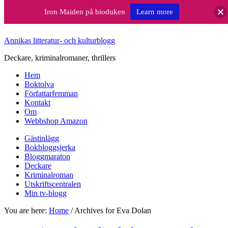
Iron Maiden på bioduken
Learn more
Annikas litteratur- och kulturblogg
Deckare, kriminalromaner, thrillers
Hem
Boktolva
Författarfemman
Kontakt
Om
Webbshop Amazon
Gästinlägg
Bokbloggsjerka
Bloggmaraton
Deckare
Kriminalroman
Utskriftscentralen
Min tv-blogg
You are here:
Home
/
Archives for Eva Dolan