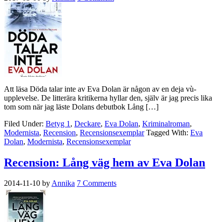
Att läsa Döda talar inte av Eva Dolan är någon av en deja vù-
upplevelse. De litterära kritikerna hyllar den, själv är jag precis lika
tom som när jag läste Dolans debutbok Lång […]
Filed Under:
Betyg 1
,
Deckare
,
Eva Dolan
,
Kriminalroman
,
Modernista
,
Recension
,
Recensionsexemplar
Tagged With:
Eva
Dolan
,
Modernista
,
Recensionsexemplar
Recension: Lång väg hem av Eva Dolan
2014-11-10
by
Annika
7 Comments