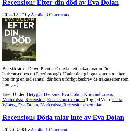
Recension: Efter din död av Eva Dolan
2018-12-27
by
Annika
3 Comments
Baksidestext: Dawn Prentice är redan ett bekant namn för
hatbrottsenheten i Peterborough. Under den gångna sommaren har
hon ringt en rad samtal, där hon utförligt beskrev de trakasserier som
hon […]
Filed Under:
Betyg 3
,
Deckare
,
Eva Dolan
,
Kriminalroman
,
Modernista
,
Recension
,
Recensionsexemplar
Tagged With:
Carla
Wiberg
,
Eva Dolan
,
Modernista
,
Recensionsexemplar
Recension: Döda talar inte av Eva Dolan
2017-03-06
by
Annika
1 Comment