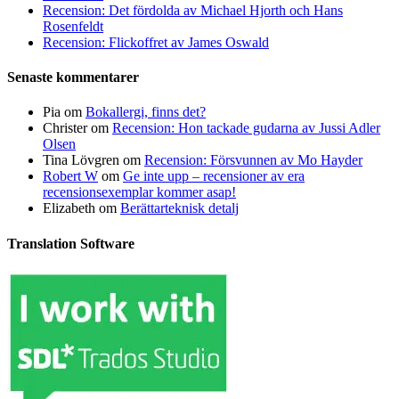
Recension: Det fördolda av Michael Hjorth och Hans
Rosenfeldt
Recension: Flickoffret av James Oswald
Senaste kommentarer
Pia
om
Bokallergi, finns det?
Christer
om
Recension: Hon tackade gudarna av Jussi Adler
Olsen
Tina Lövgren
om
Recension: Försvunnen av Mo Hayder
Robert W
om
Ge inte upp – recensioner av era
recensionsexemplar kommer asap!
Elizabeth
om
Berättarteknisk detalj
Translation Software