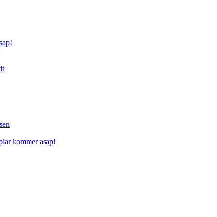
sap!
dt
sen
mplar kommer asap!