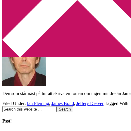
Min tv-blogg
You are here:
Home
/
Archives for Ian Fleming
Jeffery Deaver med licens att skriva Jame
2010-05-28
by
Annika
Leave a Comment
Den som står näst på tur att skriva en roman om ingen mindre än Jam
Filed Under:
Ian Fleming
,
James Bond
,
Jeffery Deaver
Tagged With:
Psst!