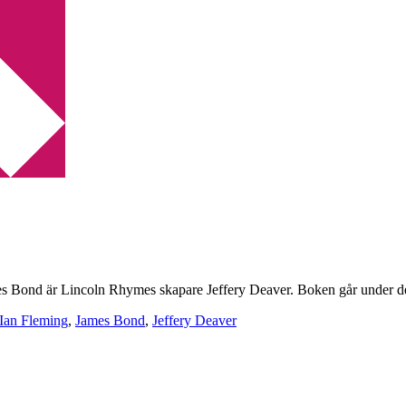
s Bond
es Bond är Lincoln Rhymes skapare Jeffery Deaver. Boken går under det
Ian Fleming
,
James Bond
,
Jeffery Deaver