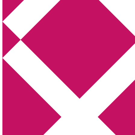
Annikas litteratur- och kulturblogg
Deckare, kriminalromaner, thrillers
Hem
Boktolva
Författarfemman
Kontakt
Om
Webbshop Amazon
Gästinlägg
Bokbloggsjerka
Bloggmaraton
Deckare
Kriminalroman
Utskriftscentralen