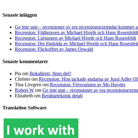
Senaste inläggen
Ge inte upp – recensioner av era recensionsexemplar kommer a
Recension: Fjällgraven av Michael Hjorth och Hans Rosenfeldt
Recension: Lärjungen av Michael Hjorth och Hans Rosenfeldt
Recension: Det fördolda av Michael Hjorth och Hans Rosenfel
Recension: Flickoffret av James Oswald
Senaste kommentarer
Pia
om
Bokallergi, finns det?
Christer
om
Recension: Hon tackade gudarna av Jussi Adler Ol
Tina Lövgren
om
Recension: Försvunnen av Mo Hayder
Robert W
om
Ge inte upp – recensioner av era recensionsexe
Elizabeth
om
Berättarteknisk detalj
Translation Software