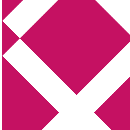
Annikas litteratur- och kulturblogg
Deckare, kriminalromaner, thrillers
Hem
Boktolva
Författarfemman
Kontakt
Om
Webbshop Amazon
Gästinlägg
Bokbloggsjerka
Bloggmaraton
Deckare
Kriminalroman
Utskriftscentralen