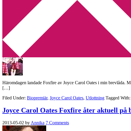
Min tv-blogg
You are here:
Home
/
Archives for Joyce Carol Oates
Utlottning: två stycken biobiljetter till Fox
2013-05-11
by
Annika
2 Comments
Häromdagen landade Foxfire av Joyce Carol Oates i min brevlåda. Med a
[…]
Filed Under:
Biopremiär
,
Joyce Carol Oates
,
Utlottning
Tagged With
Joyce Carol Oates Foxfire åter aktuell på 
2013-05-02
by
Annika
7 Comments