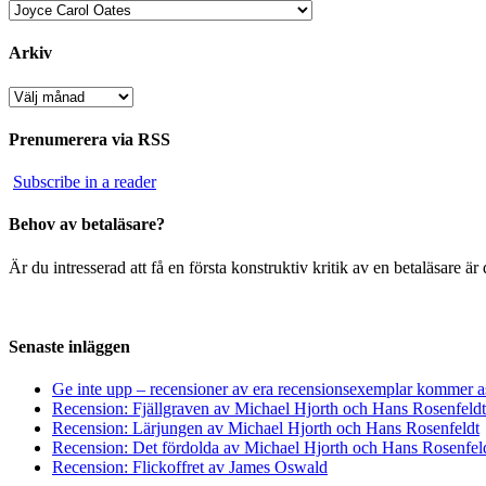
Kategorier
Arkiv
Arkiv
Prenumerera via RSS
Subscribe in a reader
Behov av betaläsare?
Är du intresserad att få en första konstruktiv kritik av en betaläsare 
Senaste inläggen
Ge inte upp – recensioner av era recensionsexemplar kommer a
Recension: Fjällgraven av Michael Hjorth och Hans Rosenfeldt
Recension: Lärjungen av Michael Hjorth och Hans Rosenfeldt
Recension: Det fördolda av Michael Hjorth och Hans Rosenfel
Recension: Flickoffret av James Oswald