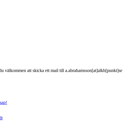
är du välkommen att skicka ett mail till a.abrahamsson[at]alkb[punkt]se
sap!
dt