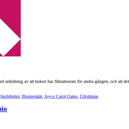
fire
nledning av att boken har filmatiserats för andra gången, och att det 
:
biobiljetter
,
Biopremiär
,
Joyce Carol Oates
,
Utlottning
bio