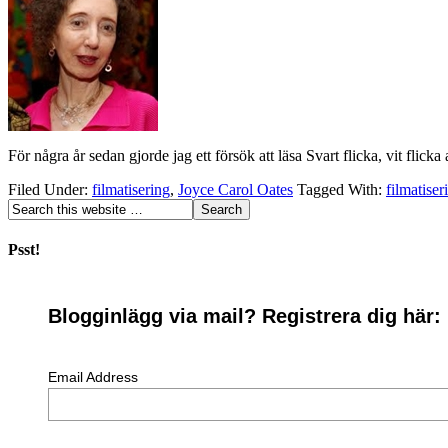
För några år sedan gjorde jag ett försök att läsa Svart flicka, vit flic
Filed Under:
filmatisering
,
Joyce Carol Oates
Tagged With:
filmatiser
Psst!
Blogginlägg via mail? Registrera dig här:
Email Address