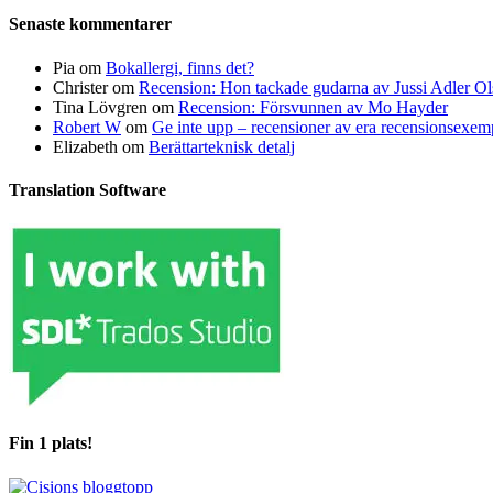
Senaste kommentarer
Pia
om
Bokallergi, finns det?
Christer
om
Recension: Hon tackade gudarna av Jussi Adler Ol
Tina Lövgren
om
Recension: Försvunnen av Mo Hayder
Robert W
om
Ge inte upp – recensioner av era recensionsexe
Elizabeth
om
Berättarteknisk detalj
Translation Software
Fin 1 plats!