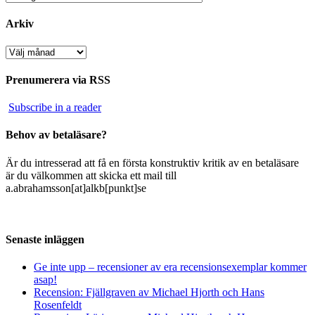
Arkiv
Arkiv
Prenumerera via RSS
Subscribe in a reader
Behov av betaläsare?
Är du intresserad att få en första konstruktiv kritik av en betaläsare
är du välkommen att skicka ett mail till
a.abrahamsson[at]alkb[punkt]se
Senaste inläggen
Ge inte upp – recensioner av era recensionsexemplar kommer
asap!
Recension: Fjällgraven av Michael Hjorth och Hans
Rosenfeldt