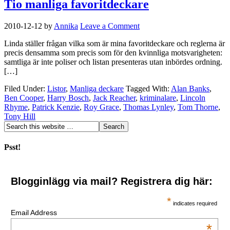
Tio manliga favoritdeckare
2010-12-12
by
Annika
Leave a Comment
Linda ställer frågan vilka som är mina favoritdeckare och reglerna är
precis densamma som precis som för den kvinnliga motsvarigheten:
samtliga är inte poliser och listan presenteras utan inbördes ordning.
[…]
Filed Under:
Listor
,
Manliga deckare
Tagged With:
Alan Banks
,
Ben Cooper
,
Harry Bosch
,
Jack Reacher
,
kriminalare
,
Lincoln
Rhyme
,
Patrick Kenzie
,
Roy Grace
,
Thomas Lynley
,
Tom Thorne
,
Tony Hill
Psst!
Blogginlägg via mail? Registrera dig här:
*
indicates required
Email Address
*