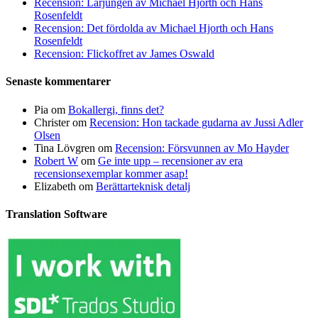
Recension: Lärjungen av Michael Hjorth och Hans
Rosenfeldt
Recension: Det fördolda av Michael Hjorth och Hans
Rosenfeldt
Recension: Flickoffret av James Oswald
Senaste kommentarer
Pia
om
Bokallergi, finns det?
Christer
om
Recension: Hon tackade gudarna av Jussi Adler
Olsen
Tina Lövgren
om
Recension: Försvunnen av Mo Hayder
Robert W
om
Ge inte upp – recensioner av era
recensionsexemplar kommer asap!
Elizabeth
om
Berättarteknisk detalj
Translation Software