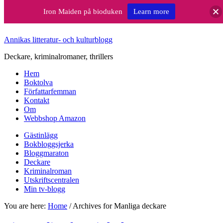
Iron Maiden på bioduken
Learn more
Annikas litteratur- och kulturblogg
Deckare, kriminalromaner, thrillers
Hem
Boktolva
Författarfemman
Kontakt
Om
Webbshop Amazon
Gästinlägg
Bokbloggsjerka
Bloggmaraton
Deckare
Kriminalroman
Utskriftscentralen
Min tv-blogg
You are here:
Home
/
Archives for Manliga deckare