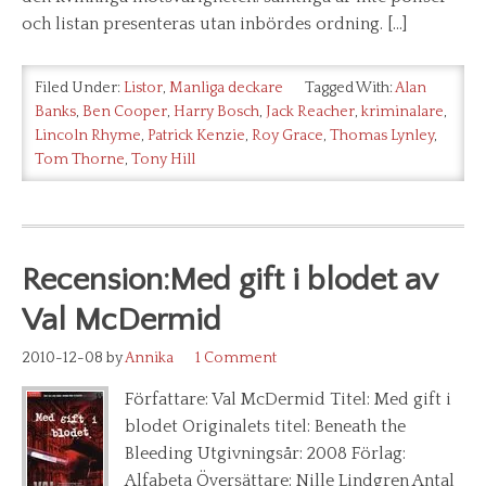
och listan presenteras utan inbördes ordning. […]
Filed Under:
Listor
,
Manliga deckare
Tagged With:
Alan
Banks
,
Ben Cooper
,
Harry Bosch
,
Jack Reacher
,
kriminalare
,
Lincoln Rhyme
,
Patrick Kenzie
,
Roy Grace
,
Thomas Lynley
,
Tom Thorne
,
Tony Hill
Recension:Med gift i blodet av
Val McDermid
2010-12-08
by
Annika
1 Comment
Författare: Val McDermid Titel: Med gift i
blodet Originalets titel: Beneath the
Bleeding Utgivningsår: 2008 Förlag:
Alfabeta Översättare: Nille Lindgren Antal