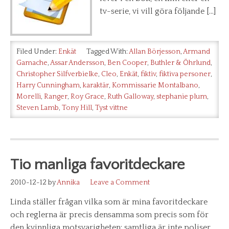
tv-serie, vi vill göra följande […]
Filed Under:
Enkät
Tagged With:
Allan Börjesson
,
Armand
Gamache
,
Assar Andersson
,
Ben Cooper
,
Buthler & Öhrlund
,
Christopher Silfverbielke
,
Cleo
,
Enkät
,
fiktiv
,
fiktiva personer
,
Harry Cunningham
,
karaktär
,
Kommissarie Montalbano
,
Morelli
,
Ranger
,
Roy Grace
,
Ruth Galloway
,
stephanie plum
,
Steven Lamb
,
Tony Hill
,
Tyst vittne
Tio manliga favoritdeckare
2010-12-12
by
Annika
Leave a Comment
Linda ställer frågan vilka som är mina favoritdeckare
och reglerna är precis densamma som precis som för
den kvinnliga motsvarigheten: samtliga är inte poliser