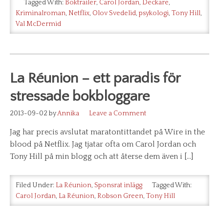
Tagged With:
Boktrailer
,
Carol Jordan
,
Deckare
,
Kriminalroman
,
Netflix
,
Olov Svedelid
,
psykologi
,
Tony Hill
,
Val McDermid
La Réunion – ett paradis för
stressade bokbloggare
2013-09-02
by
Annika
Leave a Comment
Jag har precis avslutat maratontittandet på Wire in the
blood på Netflix. Jag tjatar ofta om Carol Jordan och
Tony Hill på min blogg och att återse dem även i […]
Filed Under:
La Réunion
,
Sponsrat inlägg
Tagged With:
Carol Jordan
,
La Réunion
,
Robson Green
,
Tony Hill