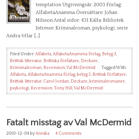
temptation Utgivningsår: 2003 Förlag:
AlfabetaAnamma Översättare: Johan
Nilsson Antal sidor: 431 Källa: Bibliotek
Intresse: Kriminalroman, psykologi, serie
Andra titlar […]
Filed Under:
Alfabeta
,
AlfabetaAnamma förlag
,
Betyg 3
,
Brittisk litteratur
,
Brittiska författare
,
Deckare
,
Kriminalroman
,
Recension
,
Val McDermid
Tagged With:
Alfabeta
,
AlfabetaAnamma förlag
,
betyg 3
,
Brittisk författare
,
Brittisk litteratur
,
Carol Jordan
,
Deckare
,
kriminalromaner
,
psykologi
,
Recension
,
Tony Hill
,
Val McDermid
Fatalt misstag av Val McDermid
2010-12-04
by
Annika
4 Comments