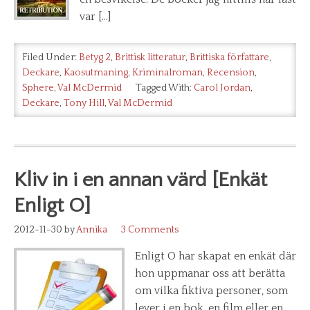
var […]
Filed Under:
Betyg 2
,
Brittisk litteratur
,
Brittiska författare
,
Deckare
,
Kaosutmaning
,
Kriminalroman
,
Recension
,
Sphere
,
Val McDermid
Tagged With:
Carol Jordan
,
Deckare
,
Tony Hill
,
Val McDermid
Kliv in i en annan värd [Enkät
Enligt O]
2012-11-30
by
Annika
3 Comments
Enligt O har skapat en enkät där
hon uppmanar oss att berätta
om vilka fiktiva personer, som
lever i en bok, en film eller en