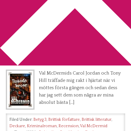
You are here:
Home
/
Archives for Tony Hill
Recension: Brända broar av Val
McDermid
2014-10-25
by
Annika
1 Comment
Val McDermids Carol Jordan och Tony
Hill träffade mig rakt i hjärtat när vi
möttes första gången och sedan dess
har jag sett dem som några av mina
absolut bästa […]
Filed Under:
Betyg 3
,
Brittisk författare
,
Brittisk litteratur
,
Deckare
,
Kriminalroman
,
Recension
,
Val McDermid