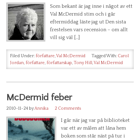
Som bekant är jag inne i något av ett
Val McDermid stim och i går
eftermiddag läste jag ut Den sista
frestelsen vars recension – om allt
vill sig väl […]
Filed Under:
författare
,
Val McDermid
Tagged With:
Carol
Jordan
,
författare
,
författarskap
,
Tony Hill
,
Val McDermid
McDermid feber
2010-11-24
by
Annika
2 Comments
I går när jag var på biblioteket
var ett av målen att låna hem
boken som står näst på tur i