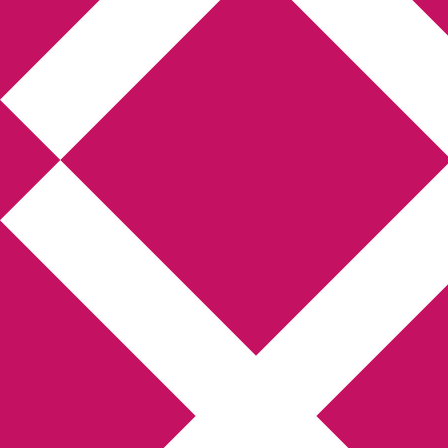
Annikas litteratur- och
kulturblogg
Deckare, kriminalromaner, thrillers
Hem
Boktolva
Författarfemman
Kontakt
Om
Webbshop Amazon
Gästinlägg
Bokbloggsjerka
Bloggmaraton
Deckare
Kriminalroman
Utskriftscentralen
Min tv-blogg