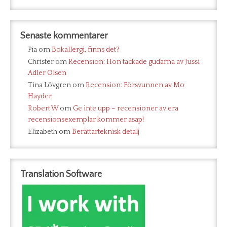
Senaste kommentarer
Pia
om
Bokallergi, finns det?
Christer
om
Recension: Hon tackade gudarna av Jussi
Adler Olsen
Tina Lövgren
om
Recension: Försvunnen av Mo
Hayder
Robert W
om
Ge inte upp – recensioner av era
recensionsexemplar kommer asap!
Elizabeth
om
Berättarteknisk detalj
Translation Software