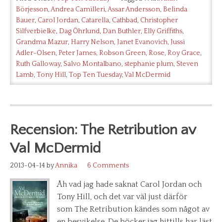
Börjesson
,
Andrea Camilleri
,
Assar Andersson
,
Belinda
Bauer
,
Carol Jordan
,
Catarella
,
Cathbad
,
Christopher
Silfverbielke
,
Dag Öhrlund
,
Dan Buthler
,
Elly Griffiths
,
Grandma Mazur
,
Harry Nelson
,
Janet Evanovich
,
Jussi
Adler-Olsen
,
Peter James
,
Robson Green
,
Rose
,
Roy Grace
,
Ruth Galloway
,
Salvo Montalbano
,
stephanie plum
,
Steven
Lamb
,
Tony Hill
,
Top Ten Tuesday
,
Val McDermid
Recension: The Retribution av
Val McDermid
2013-04-14
by
Annika
6 Comments
Åh vad jag hade saknat Carol Jordan och
Tony Hill, och det var väl just därför
som The Retribution kändes som något av
en besvikelse. De böcker jag hittills har läst