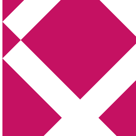
Annikas litteratur- och kulturblogg
Deckare, kriminalromaner, thrillers
Hem
Boktolva
Författarfemman
Kontakt
Om
Webbshop Amazon
Gästinlägg
Bokbloggsjerka
Bloggmaraton
Deckare
Kriminalroman
Utskriftscentralen