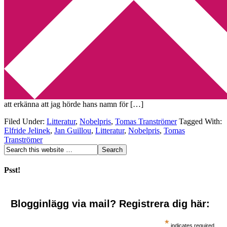
Min tv-blogg
You are here:
Home
/
Archives for Nobelpris
Tranströmer ja …
2011-10-06
by
Annika
2 Comments
Det har väl knappast undgått någon att Tomas Tranströmer
tilldelades årets Nobelpris i litteratur kl. 13.00 i dag. Jag är den första
att erkänna att jag hörde hans namn för […]
Filed Under:
Litteratur
,
Nobelpris
,
Tomas Tranströmer
Tagged With:
Elfride Jelinek
,
Jan Guillou
,
Litteratur
,
Nobelpris
,
Tomas
Tranströmer
Psst!
Blogginlägg via mail? Registrera dig här:
*
indicates required