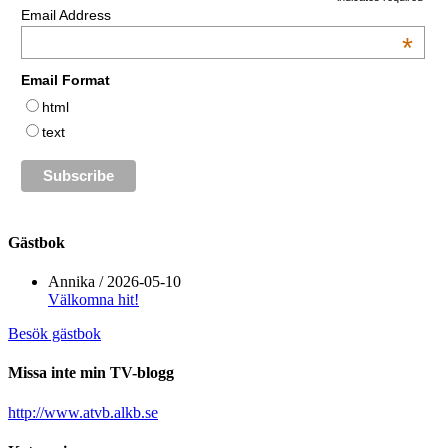
Email Address
*
Email Format
html
text
Gästbok
Annika
/
2026-05-10
Välkomna hit!
Besök gästbok
Missa inte min TV-blogg
http://www.atvb.alkb.se