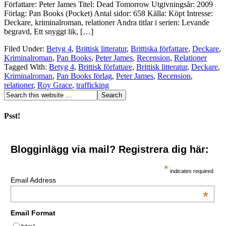
Författare: Peter James Titel: Dead Tomorrow Utgivningsår: 2009
Förlag: Pan Books (Pocket) Antal sidor: 658 Källa: Köpt Intresse:
Deckare, kriminalroman, relationer Andra titlar i serien: Levande
begravd, Ett snyggt lik, […]
Filed Under:
Betyg 4
,
Brittisk litteratur
,
Brittiska författare
,
Deckare
,
Kriminalroman
,
Pan Books
,
Peter James
,
Recension
,
Relationer
Tagged With:
Betyg 4
,
Brittisk författare
,
Brittisk litteratur
,
Deckare
,
Kriminalroman
,
Pan Books förlag
,
Peter James
,
Recension
,
relationer
,
Roy Grace
,
trafficking
Psst!
Blogginlägg via mail? Registrera dig här:
*
indicates required
Email Address
*
Email Format