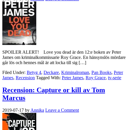
SPOILER ALERT! Love you dead är den 12:e boken av Peter
James om kriminalkommissarie Roy Grace. En hänsynslös mördare
går lös och hennes mål är att locka till sig […]
Filed Under:
Betyg 4
,
Deckare
,
Kriminalroman
,
Pan Books
,
Peter
James
,
Recension
Tagged With:
Peter James
,
Roy Grace
,
tv-serie
Recension: Capture or kill av Tom
Marcus
2019-07-17
by
Annika
Leave a Comment