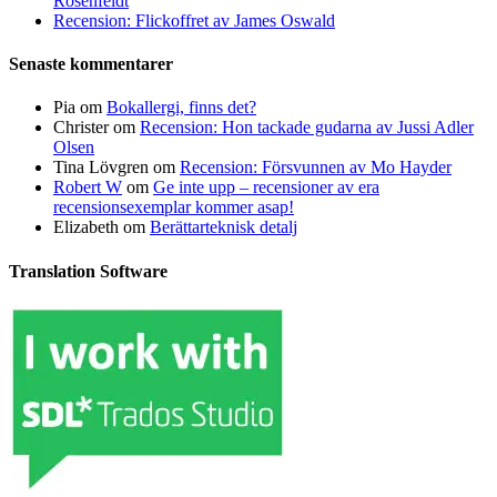
Rosenfeldt
Recension: Flickoffret av James Oswald
Senaste kommentarer
Pia
om
Bokallergi, finns det?
Christer
om
Recension: Hon tackade gudarna av Jussi Adler
Olsen
Tina Lövgren
om
Recension: Försvunnen av Mo Hayder
Robert W
om
Ge inte upp – recensioner av era
recensionsexemplar kommer asap!
Elizabeth
om
Berättarteknisk detalj
Translation Software