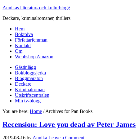
Annikas litteratur- och kulturblogg
Deckare, kriminalromaner, thrillers
Hem
Boktolva
Författarfemman
Kontakt
Om
Webbshop Amazon
Gästinlägg
Bokbloggsjerka
Bloggmaraton
Deckare
Kriminalroman
Utskriftscentralen
Min tv-blogg
You are here:
Home
/
Archives for Pan Books
Recension: Love you dead av Peter James
2019-08-16
by
Annika
Leave a Comment