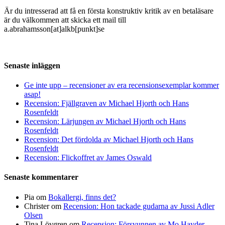
Är du intresserad att få en första konstruktiv kritik av en betaläsare
är du välkommen att skicka ett mail till
a.abrahamsson[at]alkb[punkt]se
Senaste inläggen
Ge inte upp – recensioner av era recensionsexemplar kommer
asap!
Recension: Fjällgraven av Michael Hjorth och Hans
Rosenfeldt
Recension: Lärjungen av Michael Hjorth och Hans
Rosenfeldt
Recension: Det fördolda av Michael Hjorth och Hans
Rosenfeldt
Recension: Flickoffret av James Oswald
Senaste kommentarer
Pia
om
Bokallergi, finns det?
Christer
om
Recension: Hon tackade gudarna av Jussi Adler
Olsen
Tina Lövgren
om
Recension: Försvunnen av Mo Hayder