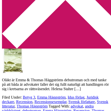
Min tv-blogg
You are here:
Home
/
Archives for Thomas Häggström
Recension: Oläkt av Emma & Thomas
Häggström
2014-06-04
by
Annika
Leave a Comment
Oläkt är Emma & Thomas Häggströms debutroman och med tanke
på att båda är advokater faller det sig fullt naturligt att handlingen rör
sig i kretsarna av rättsväsendet. Helena Stahre […]
Filed Under:
Betyg 3
,
Emma Häggström
,
Idus förlag
,
Juridisk
deckare
,
Recension
,
Recensionsexemplar
,
Svensk författare
,
Svensk
litteratur
,
Thomas Häggström
Tagged With:
advokat
,
andra
världskriget
,
debutroman
,
Emma Häggström
,
Recension
,
Thomas