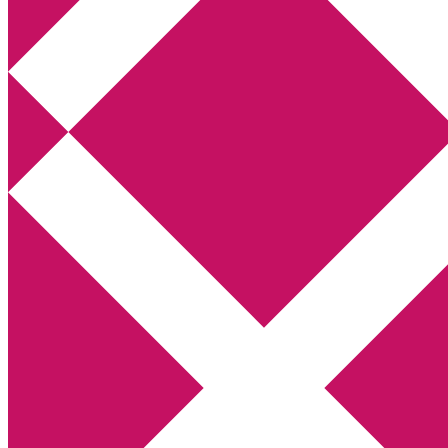
Annikas litteratur- och kulturblogg
Deckare, kriminalromaner, thrillers
Hem
Boktolva
Författarfemman
Kontakt
Om
Webbshop Amazon
Gästinlägg
Bokbloggsjerka
Bloggmaraton
Deckare
Kriminalroman
Utskriftscentralen