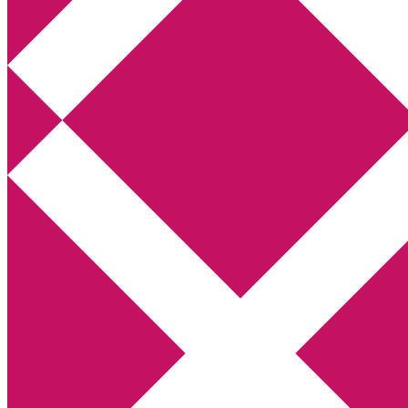
Annikas litteratur- och kulturblogg
Deckare, kriminalromaner, thrillers
Hem
Boktolva
Författarfemman
Kontakt
Om
Webbshop Amazon
Gästinlägg
Bokbloggsjerka
Bloggmaraton
Deckare
Kriminalroman
Utskriftscentralen