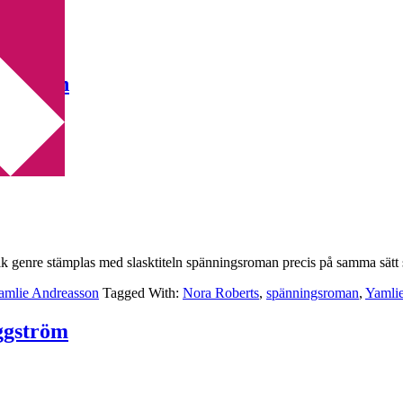
dreasson
ifik genre stämplas med slasktiteln spänningsroman precis på samma sätt 
amlie Andreasson
Tagged With:
Nora Roberts
,
spänningsroman
,
Yamli
ggström