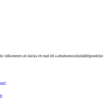
är du välkommen att skicka ett mail till a.abrahamsson[at]alkb[punkt]se
sap!
dt