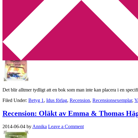
Min tv-blogg
You are here:
Home
/
Archives for Idus förlag
Recension: Någon att dö för av Yamlie An
2014-06-08
by
Annika
3 Comments
Det blir alltmer tydligt att en bok som man inte kan placera i en spec
Filed Under:
Betyg 1
,
Idus förlag
,
Recension
,
Recensionsexemplar
,
Y
Recension: Oläkt av Emma & Thomas Hä
2014-06-04
by
Annika
Leave a Comment