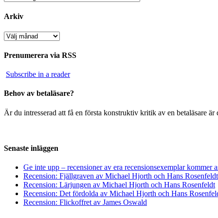
Arkiv
Arkiv
Prenumerera via RSS
Subscribe in a reader
Behov av betaläsare?
Är du intresserad att få en första konstruktiv kritik av en betaläsare 
Senaste inläggen
Ge inte upp – recensioner av era recensionsexemplar kommer a
Recension: Fjällgraven av Michael Hjorth och Hans Rosenfeldt
Recension: Lärjungen av Michael Hjorth och Hans Rosenfeldt
Recension: Det fördolda av Michael Hjorth och Hans Rosenfel
Recension: Flickoffret av James Oswald