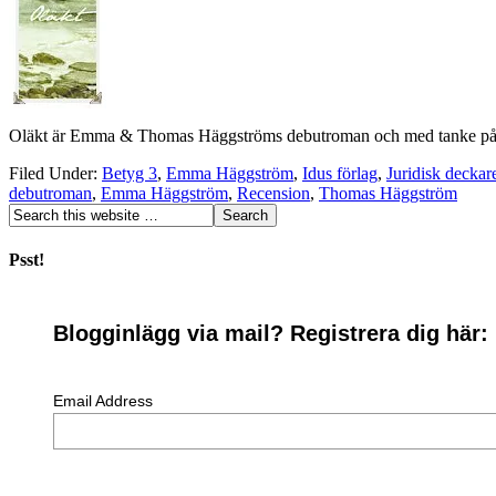
Oläkt är Emma & Thomas Häggströms debutroman och med tanke på att båd
Filed Under:
Betyg 3
,
Emma Häggström
,
Idus förlag
,
Juridisk deckar
debutroman
,
Emma Häggström
,
Recension
,
Thomas Häggström
Psst!
Blogginlägg via mail? Registrera dig här:
Email Address