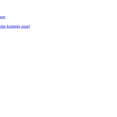
sen
mplar kommer asap!