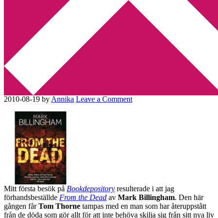
Min tv-blogg
You are here:
Home
/
Bibliotek
/
From the Dead av Mark
Billingham
From the Dead av Mark
Billingham
2010-08-19
by
Annika
Leave a Comment
Mitt första besök på
Bookdepository
resulterade i att jag
förhandsbeställde
From the Dead
av
Mark Billingham
. Den här
gången får
Tom Thorne
tampas med en man som har återuppstått
från de döda som gör allt för att inte behöva skilja sig från sitt nya liv