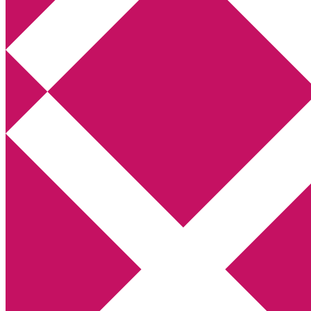
Annikas litteratur- och kulturblogg
Deckare, kriminalromaner, thrillers
Hem
Boktolva
Författarfemman
Kontakt
Om
Webbshop Amazon
Gästinlägg
Bokbloggsjerka
Bloggmaraton
Deckare
Kriminalroman
Utskriftscentralen