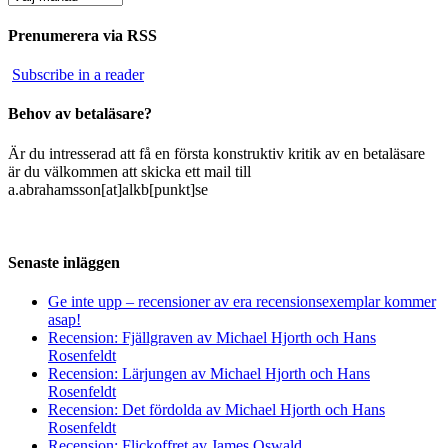
Prenumerera via RSS
Subscribe in a reader
Behov av betaläsare?
Är du intresserad att få en första konstruktiv kritik av en betaläsare
är du välkommen att skicka ett mail till
a.abrahamsson[at]alkb[punkt]se
Senaste inläggen
Ge inte upp – recensioner av era recensionsexemplar kommer
asap!
Recension: Fjällgraven av Michael Hjorth och Hans
Rosenfeldt
Recension: Lärjungen av Michael Hjorth och Hans
Rosenfeldt
Recension: Det fördolda av Michael Hjorth och Hans
Rosenfeldt
Recension: Flickoffret av James Oswald