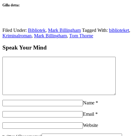
Gilla detta:
Filed Under:
Bibliotek
,
Mark Billingham
Tagged With:
biblioteket
,
Kriminalroman
,
Mark Billingham
,
Tom Thorne
Speak Your Mind
Name
*
Email
*
Website