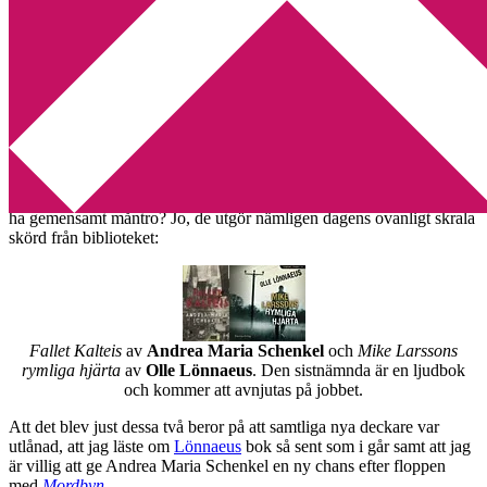
Min tv-blogg
You are here:
Home
/
Bibliotek
/
Lönnaeus och Schenkel
Lönnaeus och Schenkel
2011-10-05
by
Annika
2 Comments
Vad i all världen kan
Olle Lönnaeus
och
Andrea Maria Schenkel
ha gemensamt måntro? Jo, de utgör nämligen dagens ovanligt skrala
skörd från biblioteket:
Fallet Kalteis
av
Andrea Maria Schenkel
och
Mike Larssons
rymliga hjärta
av
Olle Lönnaeus
. Den sistnämnda är en ljudbok
och kommer att avnjutas på jobbet.
Att det blev just dessa två beror på att samtliga nya deckare var
utlånad, att jag läste om
Lönnaeus
bok så sent som i går samt att jag
är villig att ge Andrea Maria Schenkel en ny chans efter floppen
med
Mordbyn
.