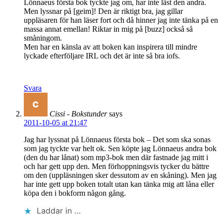
Lönnaeus första bok tyckte jag om, har inte läst den andra.
Men lyssnar på [geim]! Den är riktigt bra, jag gillar
uppläsaren för han läser fort och då hinner jag inte tänka på en
massa annat emellan! Riktar in mig på [buzz] också så
småningom.
Men har en känsla av att boken kan inspirera till mindre
lyckade efterföljare IRL och det är inte så bra iofs.
Svara
Cissi - Bokstunder
says
2011-10-05 at 21:47
Jag har lyssnat på Lönnaeus första bok – Det som ska sonas
som jag tyckte var helt ok. Sen köpte jag Lönnaeus andra bok
(den du har lånat) som mp3-bok men där fastnade jag mitt i
och har gett upp den. Men förhoppningsvis tycker du bättre
om den (uppläsningen sker dessutom av en skåning). Men jag
har inte gett upp boken totalt utan kan tänka mig att låna eller
köpa den i bokform någon gång.
Laddar in …