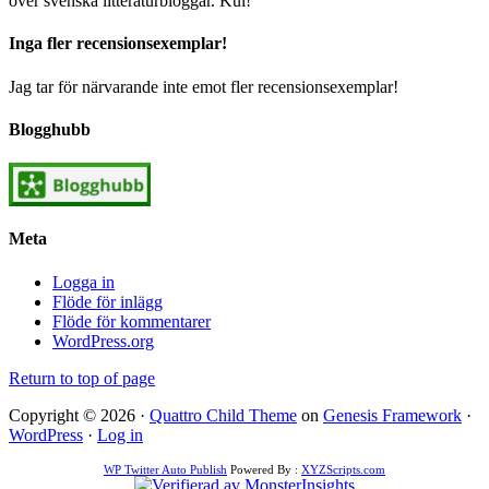
över svenska litteraturbloggar. Kul!
Inga fler recensionsexemplar!
Jag tar för närvarande inte emot fler recensionsexemplar!
Blogghubb
Meta
Logga in
Flöde för inlägg
Flöde för kommentarer
WordPress.org
Return to top of page
Copyright © 2026 ·
Quattro Child Theme
on
Genesis Framework
·
WordPress
·
Log in
WP Twitter Auto Publish
Powered By :
XYZScripts.com