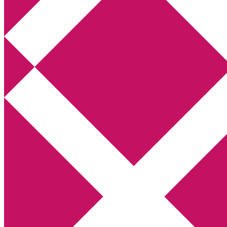
Annikas litteratur- och kulturblogg
Deckare, kriminalromaner, thrillers
Hem
Boktolva
Författarfemman
Kontakt
Om
Webbshop Amazon
Gästinlägg
Bokbloggsjerka
Bloggmaraton
Deckare
Kriminalroman
Utskriftscentralen