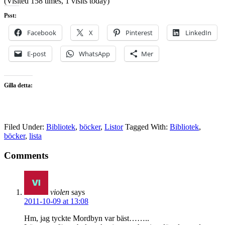
(Visited 158 times, 1 visits today)
Psst:
Facebook
X
Pinterest
LinkedIn
E-post
WhatsApp
Mer
Gilla detta:
Filed Under:
Bibliotek
,
böcker
,
Listor
Tagged With:
Bibliotek
,
böcker
,
lista
Comments
violen
says
2011-10-09 at 13:08
Hm, jag tyckte Mordbyn var bäst……..