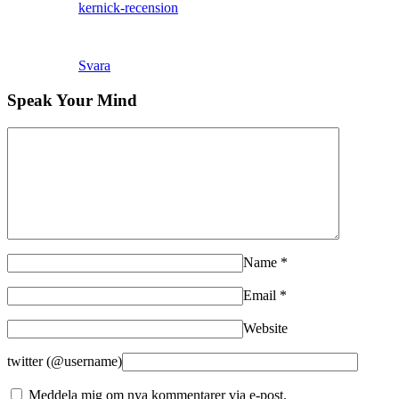
kernick-recension
Svara
Speak Your Mind
Name
*
Email
*
Website
twitter (@username)
Meddela mig om nya kommentarer via e-post.