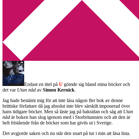
Min tv-blogg
You are here:
Home
/
Min bokhylla
/
Min bokhylla – U
Min bokhylla – U
2012-07-11
by
Annika
2 Comments
Endast en titel på
U
gömde sig bland mina böcker och
det var
Utan nåd
av
Simon Kernick
.
Jag hade bestämt mig för att inte läsa någon fler bok av denne
brittiske författare då jag absolut inte blev särskilt imponerad över
hans tidigare böcker. Men så läste jag på baksidan och såg att
Utan
nåd
är boken han slog igenom med i Storbritannien och att den är
helt fristående från de böcker som har givits ut i Sverige.
Det avgjorde saken och nu står den snart på tur i min att läsa lista.