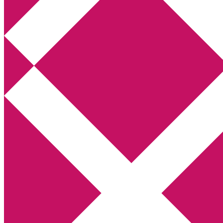
Annikas litteratur- och kulturblogg
Deckare, kriminalromaner, thrillers
Hem
Boktolva
Författarfemman
Kontakt
Om
Webbshop Amazon
Gästinlägg
Bokbloggsjerka
Bloggmaraton
Deckare
Kriminalroman
Utskriftscentralen