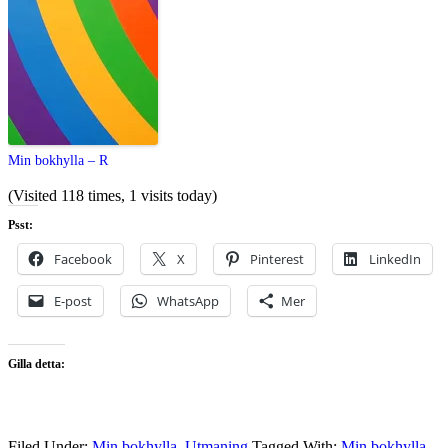
Min bokhylla – R
(Visited 118 times, 1 visits today)
Psst:
Facebook
X
Pinterest
LinkedIn
E-post
WhatsApp
Mer
Gilla detta:
Filed Under:
Min bokhylla
,
Utmaning
Tagged With:
Min bokhylla
,