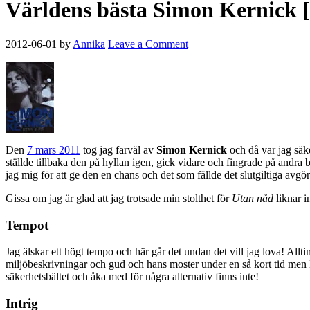
Världens bästa Simon Kernick 
2012-06-01
by
Annika
Leave a Comment
Den
7 mars 2011
tog jag farväl av
Simon Kernick
och då var jag säke
ställde tillbaka den på hyllan igen, gick vidare och fingrade på andra bö
jag mig för att ge den en chans och det som fällde det slutgiltiga avgör
Gissa om jag är glad att jag trotsade min stolthet för
Utan nåd
liknar i
Tempot
Jag älskar ett högt tempo och här går det undan det vill jag lova! Allt
miljöbeskrivningar och gud och hans moster under en så kort tid men Ker
säkerhetsbältet och åka med för några alternativ finns inte!
Intrig