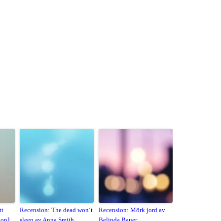
tt
Recension: The dead won´t
Recension: Mörk jord av
ion]
sleep av Anna Smith
Belinda Bauer