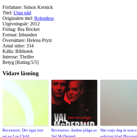
Författare: Simon Kernick
Titel:
Utan nåd
Originalets titel:
Relentless
Utgivningsår: 2012
Förlag: Bra Böcker
Format: Inbunden
Översättare: Helena Prytz
Antal sidor: 334
Källa: Bibliotek
Intresse: Thriller
Betyg [Rating:5/5]
Vidare läsning
Recension: Det ögat inte
Recension: Andras plåga av
När varje dag är som e
ser av Lee Child
Val McDermid
oskrivet blad [Recens