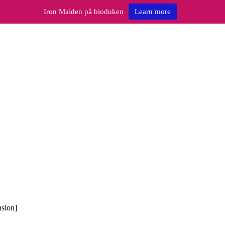
Iron Maiden på bioduken
Learn more
sion]