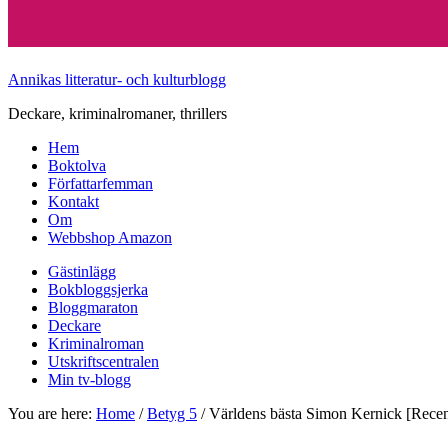
Annikas litteratur- och kulturblogg
Deckare, kriminalromaner, thrillers
Hem
Boktolva
Författarfemman
Kontakt
Om
Webbshop Amazon
Gästinlägg
Bokbloggsjerka
Bloggmaraton
Deckare
Kriminalroman
Utskriftscentralen
Min tv-blogg
You are here:
Home
/
Betyg 5
/
Världens bästa Simon Kernick [Recen