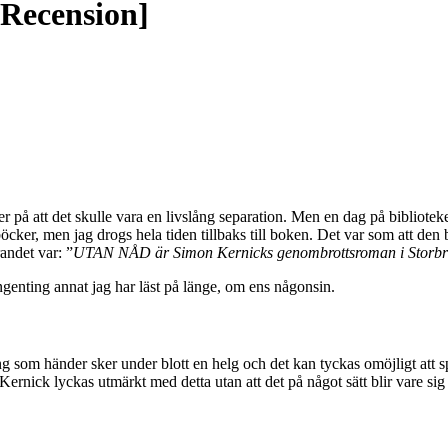
[Recension]
r på att det skulle vara en livslång separation. Men en dag på biblioteke
cker, men jag drogs hela tiden tillbaks till boken. Det var som att den ba
andet var: ”
UTAN NÅD är Simon Kernicks genombrottsroman i Storbritan
ngenting annat jag har läst på länge, om ens någonsin.
ing som händer sker under blott en helg och det kan tyckas omöjligt att s
nick lyckas utmärkt med detta utan att det på något sätt blir vare sig öve