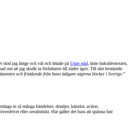
t stod jag länge och väl och tittade på
Utan nåd
, läste baksidestexten,
d om att jag skulle ta författaren till nåder igen. Till slut bestämde
nien och fristående från hans tidigare utgivna böcker i Sverige.
”
pränga in så många händelser, detaljer, känslor, action,
rdrivet eller orealistiskt. Här gäller det bara att spänna fast