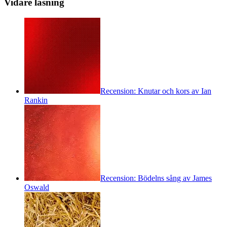
Vidare läsning
Recension: Knutar och kors av Ian
Rankin
Recension: Bödelns sång av James
Oswald