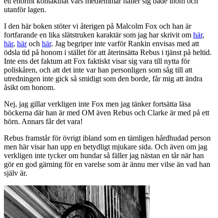
ett enormt kontaktnät vars medlemmar håller sig både inom och
utanför lagen.
I den här boken stöter vi återigen på Malcolm Fox och han är
fortfarande en lika slätstruken karaktär som jag har skrivit om
här
,
här
,
här
och
här
. Jag begriper inte varför Rankin envisas med att
ödsla tid på honom i stället för att återinsätta Rebus i tjänst på heltid.
Inte ens det faktum att Fox faktiskt visar sig vara till nytta för
poliskåren, och att det inte var han personligen som såg till att
utredningen inte gick så smidigt som den borde, får mig att ändra
åsikt om honom.
Nej, jag gillar verkligen inte Fox men jag tänker fortsätta läsa
böckerna där han är med OM även Rebus och Clarke är med på ett
hörn. Annars får det vara!
Rebus framstår för övrigt ibland som en tämligen hårdhudad person
men här visar han upp en betydligt mjukare sida. Och även om jag
verkligen inte tycker om hundar så fäller jag nästan en tår när han
gör en god gärning för en varelse som är ännu mer vilse än vad han
själv är.