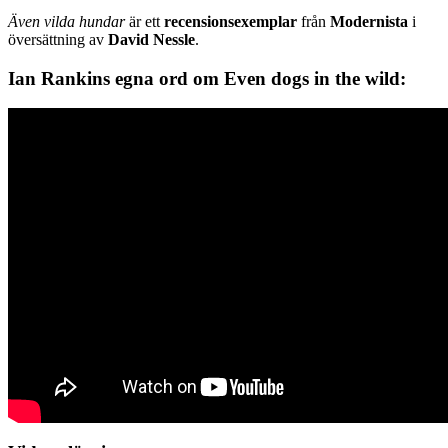
Även vilda hundar
är ett
recensionsexemplar
från
Modernista
i
översättning av
David Nessle
.
Ian Rankins egna ord om Even dogs in the wild: