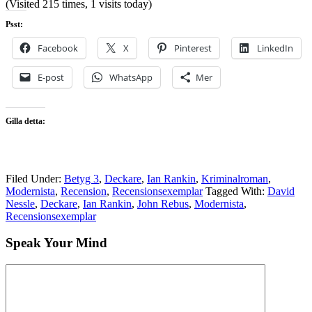
(Visited 215 times, 1 visits today)
Psst:
Facebook
X
Pinterest
LinkedIn
E-post
WhatsApp
Mer
Gilla detta:
Filed Under:
Betyg 3
,
Deckare
,
Ian Rankin
,
Kriminalroman
,
Modernista
,
Recension
,
Recensionsexemplar
Tagged With:
David
Nessle
,
Deckare
,
Ian Rankin
,
John Rebus
,
Modernista
,
Recensionsexemplar
Speak Your Mind