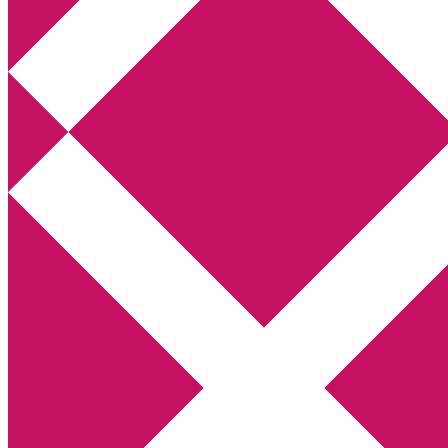
Annikas litteratur- och kulturblogg
Deckare, kriminalromaner, thrillers
Hem
Boktolva
Författarfemman
Kontakt
Om
Webbshop Amazon
Gästinlägg
Bokbloggsjerka
Bloggmaraton
Deckare
Kriminalroman
Utskriftscentralen