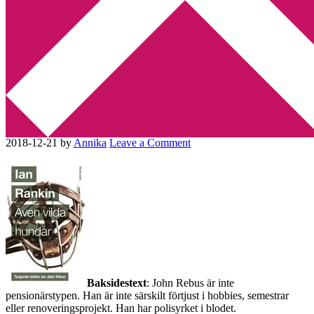
Min tv-blogg
You are here:
Home
/
Betyg 3
/
Recension: Även vilda hundar av
Ian Rankin
Recension: Även vilda hundar
av Ian Rankin
2018-12-21
by
Annika
Leave a Comment
Baksidestext
: John Rebus är inte
pensionärstypen. Han är inte särskilt förtjust i hobbies, semestrar
eller renoveringsprojekt. Han har polisyrket i blodet.