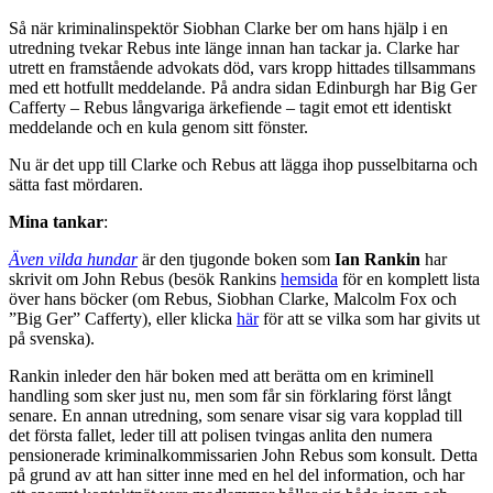
Så när kriminalinspektör Siobhan Clarke ber om hans hjälp i en
utredning tvekar Rebus inte länge innan han tackar ja. Clarke har
utrett en framstående advokats död, vars kropp hittades tillsammans
med ett hotfullt meddelande. På andra sidan Edinburgh har Big Ger
Cafferty – Rebus långvariga ärkefiende – tagit emot ett identiskt
meddelande och en kula genom sitt fönster.
Nu är det upp till Clarke och Rebus att lägga ihop pusselbitarna och
sätta fast mördaren.
Mina tankar
:
Även vilda hundar
är den tjugonde boken som
Ian Rankin
har
skrivit om John Rebus (besök Rankins
hemsida
för en komplett lista
över hans böcker (om Rebus, Siobhan Clarke, Malcolm Fox och
”Big Ger” Cafferty), eller klicka
här
för att se vilka som har givits ut
på svenska).
Rankin inleder den här boken med att berätta om en kriminell
handling som sker just nu, men som får sin förklaring först långt
senare. En annan utredning, som senare visar sig vara kopplad till
det första fallet, leder till att polisen tvingas anlita den numera
pensionerade kriminalkommissarien John Rebus som konsult. Detta
på grund av att han sitter inne med en hel del information, och har