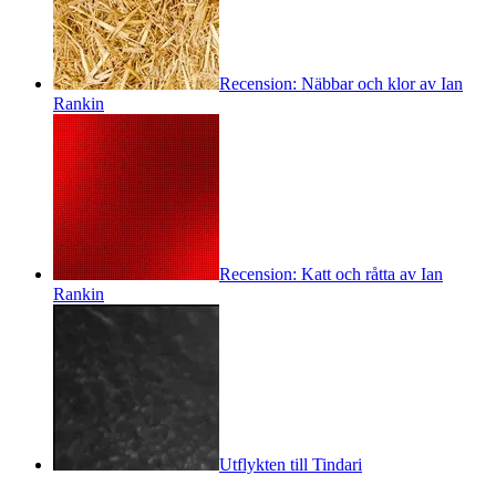
Recension: Näbbar och klor av Ian
Rankin
Recension: Katt och råtta av Ian
Rankin
Utflykten till Tindari