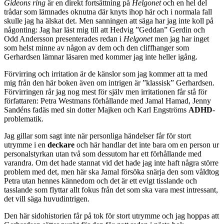
Gideons ring
är en direkt fortsättning på
Helgonet
och en hel del
trådar som lämnades oknutna där knyts ihop här och i normala fall
skulle jag ha älskat det. Men sanningen att säga har jag inte koll på
någonting: Jag har läst mig till att Hedvig ”Geddan” Gerdin och
Odd Andersson presenterades redan i
Helgonet
men jag har inget
som helst minne av någon av dem och den cliffhanger som
Gerhardsen lämnar läsaren med kommer jag inte heller igång.
Förvirring och irritation är de känslor som jag kommer att ta med
mig från den här boken även om intrigen är ”klassisk” Gerhardsen.
Förvirringen rår jag nog mest för själv men irritationen får stå för
författaren: Petra Westmans förhållande med Jamal Hamad, Jenny
Sandéns fadäs med sin dotter Majken och Karl Engströms
ADHD
-
problematik.
Jag gillar som sagt inte när personliga händelser får för stort
utrymme i en
deckare
och här handlar det inte bara om en person ur
personalstyrkan utan två som dessutom har ett förhållande med
varandra. Om det hade stannat vid det hade jag inte haft några större
problem med det, men här ska Jamal försöka snärja den som våldtog
Petra utan hennes kännedom och det är ett evigt tisslande och
tasslande som flyttar allt fokus från det som ska vara mest intressant,
det vill säga huvudintrigen.
Den här sidohistorien får på tok för stort utrymme och jag hoppas att