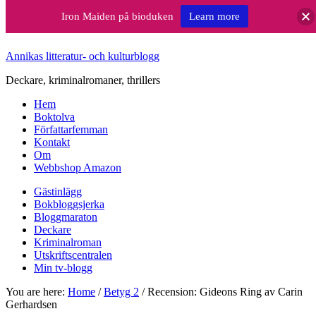
Iron Maiden på bioduken
Learn more
Annikas litteratur- och kulturblogg
Deckare, kriminalromaner, thrillers
Hem
Boktolva
Författarfemman
Kontakt
Om
Webbshop Amazon
Gästinlägg
Bokbloggsjerka
Bloggmaraton
Deckare
Kriminalroman
Utskriftscentralen
Min tv-blogg
You are here:
Home
/
Betyg 2
/
Recension: Gideons Ring av Carin
Gerhardsen