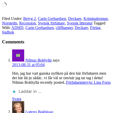
Laddar
in
…
Filed Under:
Betyg 2
,
Carin Gerhardsen
,
Deckare
,
Kriminalroman
,
Norstedts
,
Recension
,
Svensk författare
,
Svensk litteratur
Tagged
With:
ADHD
,
Carin Gerhardsen
,
cliffhanger
,
Deckare
,
Förlag
,
ljudbok
Comments
Nilmas Bokhylla
says
2013-08-31 at 05:04
Hm, jag har vart ganska nyfiken på den här författaren men
det här lät ju sådär.. vi får väl se om/när jag tar tag i detta!
Nilmas Bokhylla recently posted..
Författarintervju: Lina Forss
Laddar in …
Svara
Lottens Bokblogg