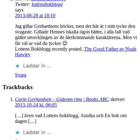
Twitter:
lottensbokblogg
says
2013-08-28 at 18:10
Jag gillar Gerhardsens böcker, men det här är i mitt tycke den
svagaste. Gillade Hennes iskalla ögon bättre, i alla fall vad
gäller utvecklingen av de återkommande karaktärerna. Men vi
får väl se vad du tycker 😉
Lottens Bokblogg recently posted..
The Good Father av Noah
Hawley
Laddar in …
Svara
Trackbacks
Carin Gerhardsen – Gideons ring | Books ABC
skriver:
2013-10-24 kl. 06:05
[…] även vad Lottens bokblogg, Annika och En bok om
dagen […]
Laddar in …