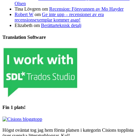
Olsen
Tina Lövgren
om
Recension: Försvunnen av Mo Hayder
Robert W
om
Ge inte upp – recensioner av era
recensionsexemplar kommer asap!
Elizabeth
om
Berättarteknisk detalj
Translation Software
Fin 1 plats!
Högst oväntat tog jag hem första platsen i kategorin Cisions topplista
över svenska litteraturbloggar. Kul!