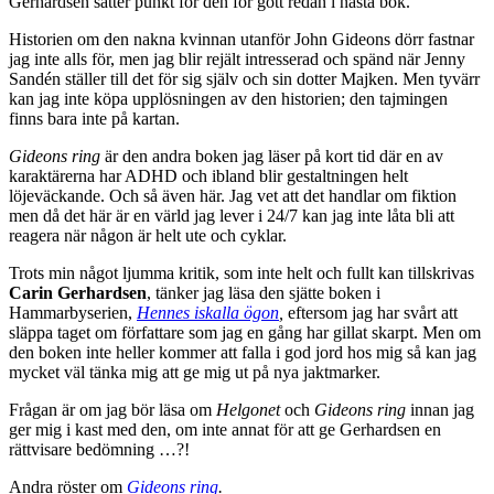
Gerhardsen sätter punkt för den för gott redan i nästa bok.
Historien om den nakna kvinnan utanför John Gideons dörr fastnar
jag inte alls för, men jag blir rejält intresserad och spänd när Jenny
Sandén ställer till det för sig själv och sin dotter Majken. Men tyvärr
kan jag inte köpa upplösningen av den historien; den tajmingen
finns bara inte på kartan.
Gideons ring
är den andra boken jag läser på kort tid där en av
karaktärerna har ADHD och ibland blir gestaltningen helt
löjeväckande. Och så även här. Jag vet att det handlar om fiktion
men då det här är en värld jag lever i 24/7 kan jag inte låta bli att
reagera när någon är helt ute och cyklar.
Trots min något ljumma kritik, som inte helt och fullt kan tillskrivas
Carin Gerhardsen
, tänker jag läsa den sjätte boken i
Hammarbyserien,
Hennes iskalla ögon
,
eftersom jag har svårt att
släppa taget om författare som jag en gång har gillat skarpt. Men om
den boken inte heller kommer att falla i god jord hos mig så kan jag
mycket väl tänka mig att ge mig ut på nya jaktmarker.
Frågan är om jag bör läsa om
Helgonet
och
Gideons ring
innan jag
ger mig i kast med den, om inte annat för att ge Gerhardsen en
rättvisare bedömning …?!
Andra röster om
Gideons ring
.