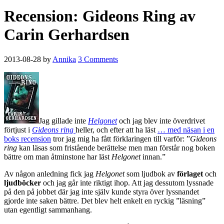
Recension: Gideons Ring av
Carin Gerhardsen
2013-08-28
by
Annika
3 Comments
Jag gillade inte
Helgonet
och jag blev inte överdrivet
förtjust i
Gideons ring
heller, och efter att ha läst
… med näsan i en
boks recension
tror jag mig ha fått förklaringen till varför: ”
Gideons
ring
kan läsas som fristående berättelse men man förstår nog boken
bättre om man åtminstone har läst
Helgonet
innan.”
Av någon anledning fick jag
Helgonet
som ljudbok av
förlaget
och
ljudböcker
och jag går inte riktigt ihop. Att jag dessutom lyssnade
på den på jobbet där jag inte själv kunde styra över lyssnandet
gjorde inte saken bättre. Det blev helt enkelt en ryckig ”läsning”
utan egentligt sammanhang.