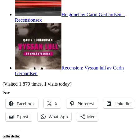
Helgonet av Carin Gerhardsen –
Recensionsex
Recension: Vyssan lull av Carin
Gerhardsen
(Visited 1 879 times, 1 visits today)
Psst:
Facebook
X
Pinterest
LinkedIn
E-post
WhatsApp
Mer
Gilla detta: