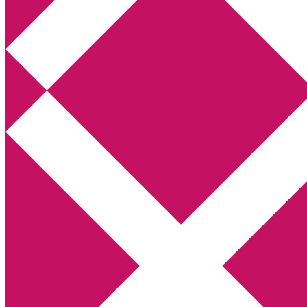
Annikas litteratur- och kulturblogg
Deckare, kriminalromaner, thrillers
Hem
Boktolva
Författarfemman
Kontakt
Om
Webbshop Amazon
Gästinlägg
Bokbloggsjerka
Bloggmaraton
Deckare
Kriminalroman
Utskriftscentralen