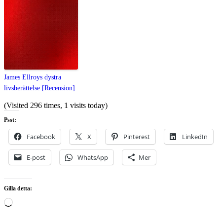
James Ellroys dystra
livsberättelse [Recension]
(Visited 296 times, 1 visits today)
Psst:
Facebook
X
Pinterest
LinkedIn
E-post
WhatsApp
Mer
Gilla detta:
Laddar
in
…