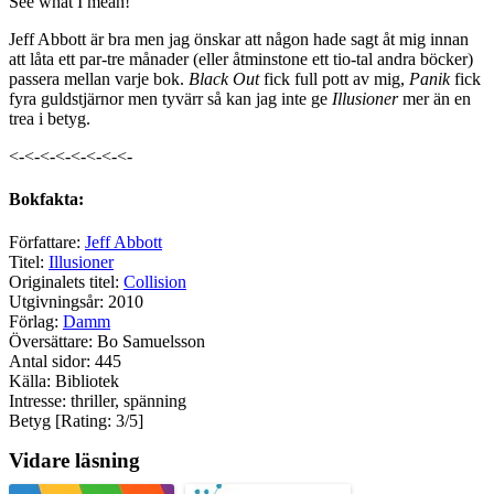
See what I mean!
Jeff Abbott är bra men jag önskar att någon hade sagt åt mig innan
att låta ett par-tre månader (eller åtminstone ett tio-tal andra böcker)
passera mellan varje bok.
Black Out
fick full pott av mig,
Panik
fick
fyra guldstjärnor men tyvärr så kan jag inte ge
Illusioner
mer än en
trea i betyg.
<-<-<-<-<-<-<-<-
Bokfakta:
Författare:
Jeff Abbott
Titel:
Illusioner
Originalets titel:
Collision
Utgivningsår: 2010
Förlag:
Damm
Översättare: Bo Samuelsson
Antal sidor: 445
Källa: Bibliotek
Intresse: thriller, spänning
Betyg [Rating: 3/5]
Vidare läsning