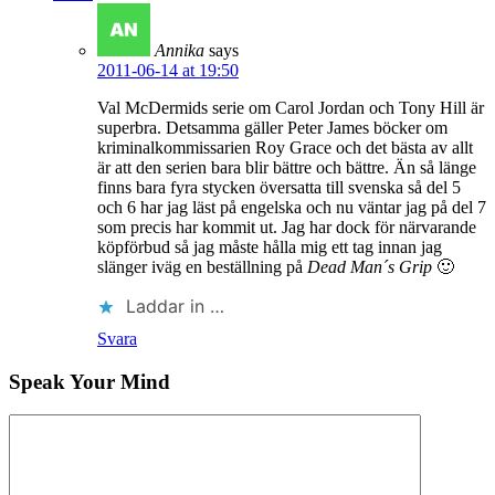
Annika
says
2011-06-14 at 19:50
Val McDermids serie om Carol Jordan och Tony Hill är
superbra. Detsamma gäller Peter James böcker om
kriminalkommissarien Roy Grace och det bästa av allt
är att den serien bara blir bättre och bättre. Än så länge
finns bara fyra stycken översatta till svenska så del 5
och 6 har jag läst på engelska och nu väntar jag på del 7
som precis har kommit ut. Jag har dock för närvarande
köpförbud så jag måste hålla mig ett tag innan jag
slänger iväg en beställning på
Dead Man´s Grip
🙂
Laddar in …
Svara
Speak Your Mind