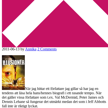
Min tv-blogg
You are here:
Home
/
Amerikansk litteratur
/
Recension: Illusioner
av Jeff Abbott
Recension: Illusioner av Jeff
Abbott
2011-06-13
by
Annika
2 Comments
När jag hittar ett författare jag gillar så har jag en
tendens att läsa hela hans/hennes biografi i ett rasande tempo. När
det gäller vissa författare som t.ex. Val McDermid, Peter James och
Dennis Lehane så fungerar det utmärkt medan det som i Jeff Abbotts
fall inte är riktigt lyckat.