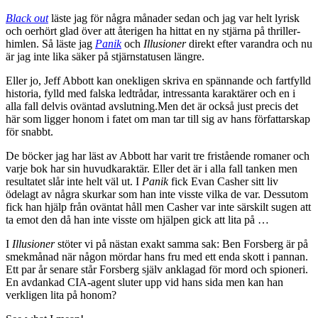
Black out
läste jag för några månader sedan och jag var helt lyrisk
och oerhört glad över att återigen ha hittat en ny stjärna på thriller-
himlen. Så läste jag
Panik
och
Illusioner
direkt efter varandra och nu
är jag inte lika säker på stjärnstatusen längre.
Eller jo, Jeff Abbott kan onekligen skriva en spännande och fartfylld
historia, fylld med falska ledtrådar, intressanta karaktärer och en i
alla fall delvis oväntad avslutning.Men det är också just precis det
här som ligger honom i fatet om man tar till sig av hans författarskap
för snabbt.
De böcker jag har läst av Abbott har varit tre fristående romaner och
varje bok har sin huvudkaraktär. Eller det är i alla fall tanken men
resultatet slår inte helt väl ut. I
Panik
fick Evan Casher sitt liv
ödelagt av några skurkar som han inte visste vilka de var. Dessutom
fick han hjälp från oväntat håll men Casher var inte särskilt sugen att
ta emot den då han inte visste om hjälpen gick att lita på …
I
Illusioner
stöter vi på nästan exakt samma sak: Ben Forsberg är på
smekmånad när någon mördar hans fru med ett enda skott i pannan.
Ett par år senare står Forsberg själv anklagad för mord och spioneri.
En avdankad CIA-agent sluter upp vid hans sida men kan han
verkligen lita på honom?