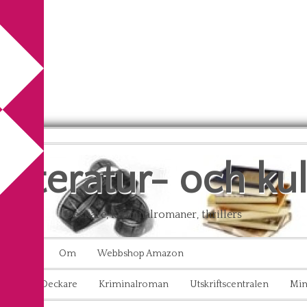
litteratur- och ku
Deckare, kriminalromaner, thrillers
Kontakt
Om
Webbshop Amazon
aton
Deckare
Kriminalroman
Utskriftscentralen
Min