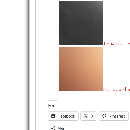
Tematrio – 
Hör upp alla 
Psst:
Facebook
X
Pinterest
Mer