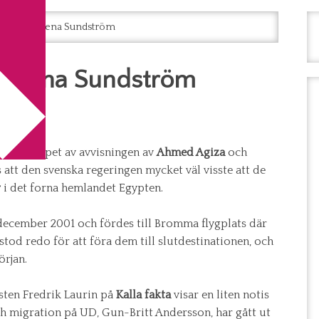
 Spår av Lena Sundström
av Lena Sundström
öm
på djupet av avvisningen av
Ahmed Agiza
och
 att den svenska regeringen mycket väl visste att de
r
i det forna hemlandet Egypten.
december 2001 och fördes till Bromma flygplats där
tod redo för att föra dem till slutdestinationen, och
rjan.
isten Fredrik Laurin på
Kalla fakta
visar en liten notis
ch migration på UD, Gun-Britt Andersson, har gått ut