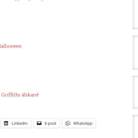
Halloween
Griffiths älskare!
LinkedIn
E-post
WhatsApp