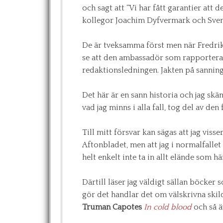
och sagt att “Vi har fått garantier att d
kollegor Joachim Dyfvermark och Sve
De är tveksamma först men när Fredrik 
se att den ambassadör som rapporterade 
redaktionsledningen. Jakten på sanning
Det här är en sann historia och jag skä
vad jag minns i alla fall, tog del av den
Till mitt försvar kan sägas att jag visse
Aftonbladet, men att jag i normalfallet
helt enkelt inte ta in allt elände som hä
Därtill läser jag väldigt sällan böcker
gör det handlar det om välskrivna skildr
Truman Capotes
In cold blood
och så ä