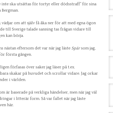
e inte ska utsättas för tortyr eller dödsstraff” för sina
n Bergman.
vädjar om att själv få åka ner för att med egna ögon
till Sverige talade sanning tas frågan vidare till
en kan börja.
ms nästan eftersom det var när jag läste
Spår
som jag,
 för första gången.
rligen förfasas över saker jag läser på t.ex.
 bara skakar på huvudet och scrollar vidare. Jag orkar
nder i världen.
 som är baserade på verkliga händelser, men när jag väl
ingar i litterär form. Så var fallet när jag läste
ven här.