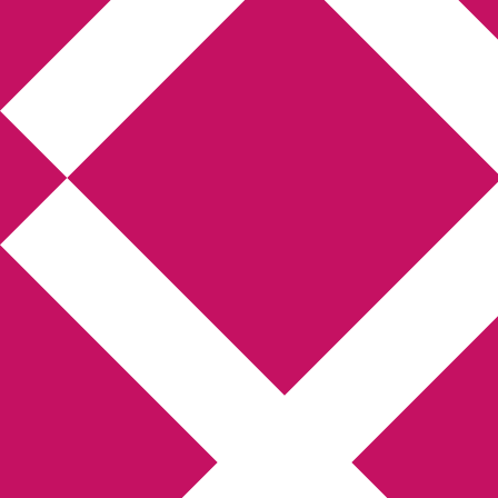
Annikas 
Hem
Boktolva
Författarfemman
Gästinlägg
Bokbloggsjerka
Bloggmar