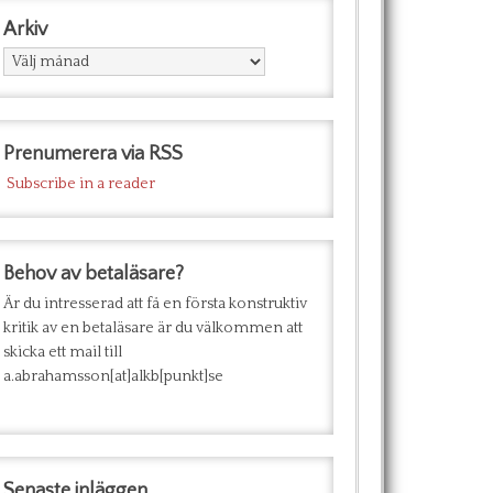
Arkiv
Arkiv
Prenumerera via RSS
Subscribe in a reader
Behov av betaläsare?
Är du intresserad att få en första konstruktiv
kritik av en betaläsare är du välkommen att
skicka ett mail till
a.abrahamsson[at]alkb[punkt]se
Senaste inläggen