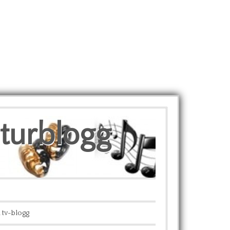
lturblogg
 tv-blogg