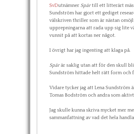
SvD
utnämner
Spår
till ett litterärt mä
Sundström har gjort ett gediget resear
välskriven thriller som är nästan omöjli
upprepningarna att rada upp sig lite vä
vunnit på att kortas ner något.
I övrigt har jag ingenting att klaga på.
Spår
är saklig utan att för den skull bli
Sundström hittade helt rätt form och f
Vidare tycker jag att Lena Sundström 
Tomas Bodström och andra som aktivt el
Jag skulle kunna skriva mycket mer me
sammanfattning av vad det hela handla