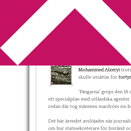
You are here:
Home
/
Betyg 4
/
Recension:
Recension: Spår 
2014-06-11
by
Annika
Leave a Comment
I
Spår
går
Lena Sundstr
Mohammed Alzeryi
trots
skulle utsättas för
torty
“Fångarna” greps den 18 
ett specialplan med utländska agenter s
redan där tog männens mardröm sin bö
Det här ärendet avslöjades när journal
om hur statssekreterare för bistånd o