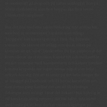
ekonomin att gå ihop och på nätterna bloggar hon på
Sthlm confidential som hon hoppas ska föra henne
tillbaka till rampljuset.
Hur det blir med den saken tänker jag inte avslöja här,
men hon är en intressant karaktär som många
”bloggare” kan känna igen sig i. Tänk dig följande
scenario: du skriver ett inlägg som du är säker på
kommer att gå ”viral”. Direkt efter du har publicerat det
kontrollerar du statistiken, kanske till och med jämför
antalet visningar med kommentarer och känner paniken
komma krypande när ingen lämnar något som helst
avtryck hos dig. För att få snurr på det hela slänger du
ut inlägget på Facebook och då börjar karusellen om,
men denna gång handlar det om att få så många
delningar som möjligt. Låter det bekant? Nja, Solveig är
väl kanske en aning extrem i det här fallet, inte minst
med tanke på att hon skickar vänförfrågningar på