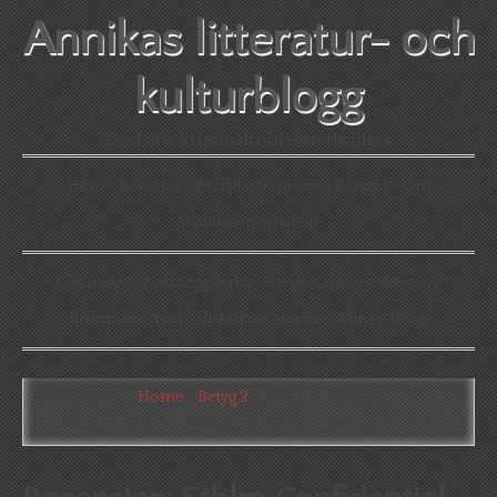
Annikas litteratur- och
kulturblogg
Deckare, kriminalromaner, thrillers
Hem
Boktolva
Författarfemman
Kontakt
Om
Webbshop Amazon
Gästinlägg
Bokbloggsjerka
Bloggmaraton
Deckare
Kriminalroman
Utskriftscentralen
Min tv-blogg
You are here:
Home
/
Betyg 2
/
Recension: Sthlm
Confidential av Hanna E Lindberg