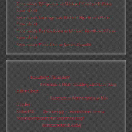
Recension: Fjällgraven av Michael Hjorth och Hans
Rosenfeldt
Recension: Lärjungen av Michael Hjorth och Hans
Rosenfeldt
Recension: Det fördolda av Michael Hjorth och Hans
Rosenfeldt
Recension: Flickoffret av James Oswald
Senaste kommentarer
Pia
om
Bokallergi, finns det?
Christer
om
Recension: Hon tackade gudarna av Jussi
Adler Olsen
Tina Lövgren
om
Recension: Försvunnen av Mo
Hayder
Robert W
om
Ge inte upp – recensioner av era
recensionsexemplar kommer asap!
Elizabeth
om
Berättarteknisk detalj