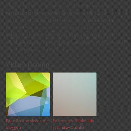
mig en bok där man som läsare får följa med i en
utredning oavsett om det är en polis, advokat,
journalist etc. som håller i den. I den här boken står
Solveig för det arbetet men hon gör det av helt fel
anledning. Jag har svårt att ta någon på riktgt stort
allvar som sätter likes och annonsförsäljningar före allt
annat som sker runt omkring en.
Vidare läsning
Egen Facebooksida för
Recension: Blinka lilla
bloggen
stjärna av Gunilla