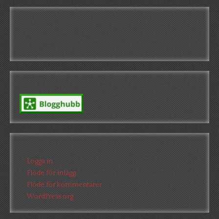
Inga fler recensionsexemplar!
Jag tar för närvarande inte emot fler
recensionsexemplar!
Blogghubb
Meta
Logga in
Flöde för inlägg
Flöde för kommentarer
WordPress.org