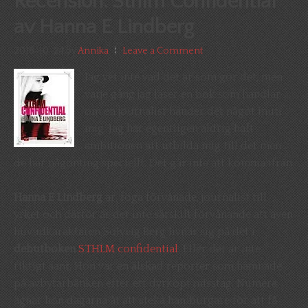
Recension: Sthlm Confidential
av Hanna E Lindberg
2018-10-24
by
Annika
Leave a Comment
Jag vet inte vad det är som gör det, men
varje gång jag läser en bok som handlar
om en journalist händer det något inuti
mig. Jag har egentligen aldrig haft
ambitionen att utbilda mig till det men
de har någonting speciellt. Det går inte att komma ifrån.
Hanna E Lindberg
är, föga förvånade, journalist till
yrket och därför är det inte särskilt förvånande att även
huvudkaraktären Solveig Berg livnär sig på det i
debutboken
STHLM confidential
. Eller det är inte
riktigt sant. Hon var en älskad reporter som hamnade
på avbytarbänken efter ett dyrköpt misstag. Numera
ägnar hon dagarna åt att steka hamburgare för att få