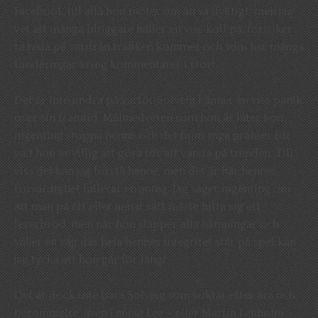
Facebook till alla hon möter om än så flyktigt, men jag
vet att många bloggare håller en viss koll på/försöker
ta reda på varifrån trafiken kommer och som har många
funderingar kring kommentarer i stort.
Det är inte undra på varför Solveig känner en viss panik
över sin framtid. Målmedveten som hon är låter hon
ingenting stoppa henne och det finns inga gränser för
vad hon är villig att göra för att vända på trenden. Till
viss del kan jag förstå henne, men det är här hennes
trovärdighet fallerar en aning. Jag säger ingenting om
att man på ett eller annat sätt måste hitta sig ett
leverbröd, men när hon släpper alla hämningar och
väljer en väg där hela hennes integritet står på spel kan
jag tycka att hon går för långt.
Det är dock inte bara Solveig som suktar efter ära och
berömmelse, även Lennie Lee – eller Martin Lenholm