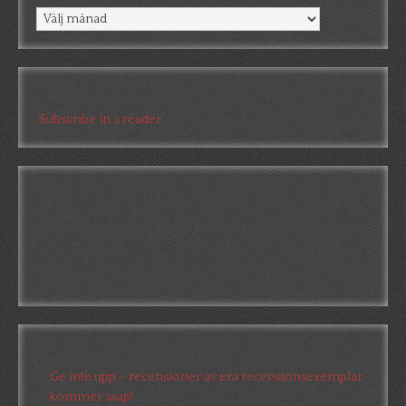
Arkiv
Prenumerera via RSS
Subscribe in a reader
Behov av betaläsare?
Är du intresserad att få en första konstruktiv kritik av en
betaläsare är du välkommen att skicka ett mail till
a.abrahamsson[at]alkb[punkt]se
Senaste inläggen
Ge inte upp – recensioner av era recensionsexemplar
kommer asap!