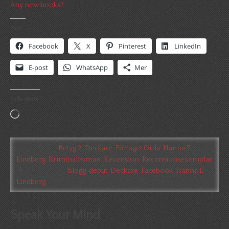
Any new books?
Psst:
Facebook
X
Pinterest
LinkedIn
E-post
WhatsApp
Mer
Gilla detta:
Laddar
in
…
Filed Under:
Betyg 2
,
Deckare
,
Förlaget Orda
,
Hanna E
Lindberg
,
Kriminalroman
,
Recension
,
Recensionsexemplar
Tagged With:
blogg
,
debut
,
Deckare
,
Facebook
,
Hanna E
Lindberg
Speak Your Mind