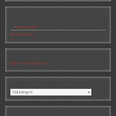
Gästbok
Annika
/
2026-05-10
Välkomna hit!
Besök gästbok
Missa inte min TV-blogg
http://www.atvb.alkb.se
Kategorier
Kategorier
Arkiv