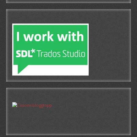
Translation Software
Fin 1 plats!
Högst oväntat tog jag hem första platsen i kategorin
Cisions topplista över svenska litteraturbloggar. Kul!