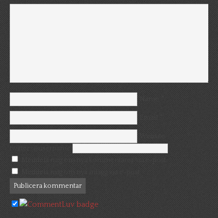
*
Name
*
Email
Website
twitter (@username)
Meddela mig om nya kommentarer via e-post.
Meddela mig om nya inlägg via e-post.