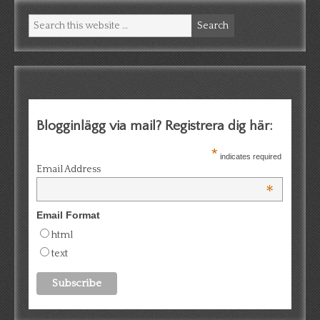
Psst!
Blogginlägg via mail? Registrera dig här:
*
indicates required
Email Address
*
Email Format
html
text