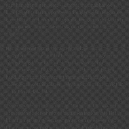
som han egentligen heter – kämpar med näbbar och
klor för att få fart på papperstidningen Glam Magazine
igen. Han är en berömd fotograf i den gamla skolan och
han vägrar att modernisera sig och göra tidningen
digital.
När chansen att tjäna stora pengar dyker upp
accepterar Lennie mot bättre vetande uppdraget som
väldigt tidigt resulterar i ett mord på en berömd
glamourmodell. Detta mord följs av flera brottsliga
handlingar som kommer att sammanföra honom,
Solveig och kötthandlaren Kalju Sagin som för övrigt är
en rätt så blek karaktär.
Sthlm Confidential
är som sagt Hannas debutbok och
som sådan är den är rätt så okej, men jag kan inte låta
bli att bli en aning besviken på att den inte lever upp
till den genre som står på omslaget. En
deckare
är för