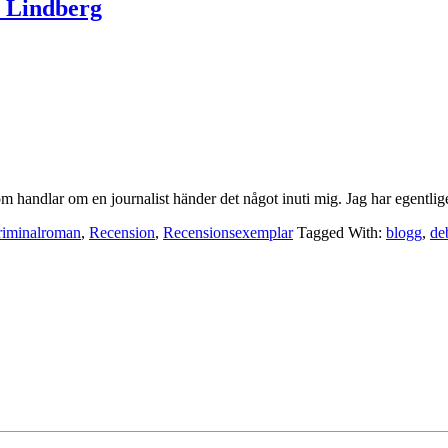
E Lindberg
om handlar om en journalist händer det något inuti mig. Jag har egentli
iminalroman
,
Recension
,
Recensionsexemplar
Tagged With:
blogg
,
de