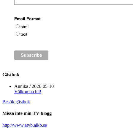
Email Format
html
text
Gästbok
Annika
/
2026-05-10
Välkomna hit!
Besök gästbok
Missa inte min TV-blogg
http://www.atvb.alkb.se