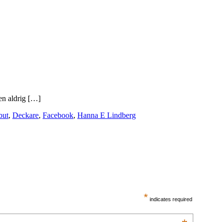
gen aldrig […]
but
,
Deckare
,
Facebook
,
Hanna E Lindberg
*
indicates required