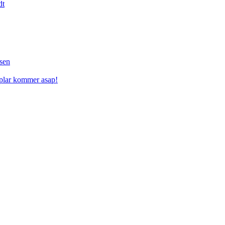
dt
sen
mplar kommer asap!