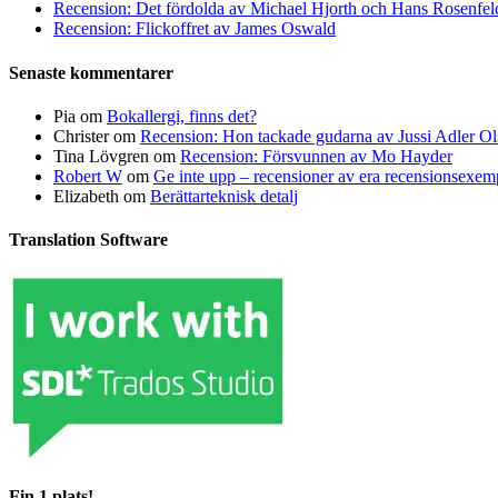
Recension: Det fördolda av Michael Hjorth och Hans Rosenfel
Recension: Flickoffret av James Oswald
Senaste kommentarer
Pia
om
Bokallergi, finns det?
Christer
om
Recension: Hon tackade gudarna av Jussi Adler Ol
Tina Lövgren
om
Recension: Försvunnen av Mo Hayder
Robert W
om
Ge inte upp – recensioner av era recensionsexe
Elizabeth
om
Berättarteknisk detalj
Translation Software
Fin 1 plats!