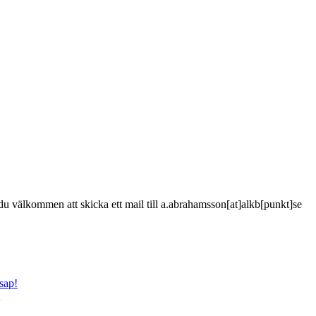
är du välkommen att skicka ett mail till a.abrahamsson[at]alkb[punkt]se
sap!