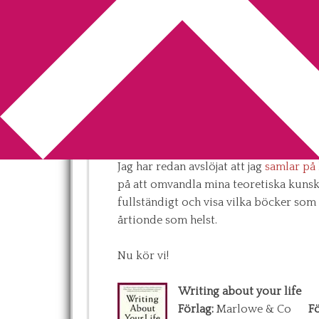
You are here:
Home
/
böcker
/
Sanningens
Sanningens ögonb
skrivande [Uppda
2012-08-03
by
Annika
7 Comments
Jag har redan avslöjat att jag
samlar på
på att omvandla mina teoretiska kunsk
fullständigt och visa vilka böcker som 
årtionde som helst.
Nu kör vi!
Writing about your life
Förlag:
Marlowe & Co
Fö