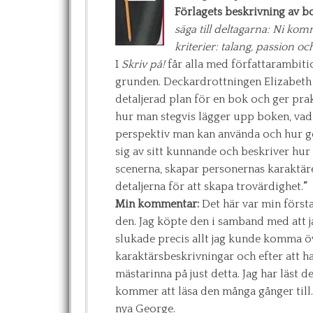
Förlagets beskrivning av b
säga till deltagarna: Ni kom
kriterier: talang, passion och
I
Skriv på!
får alla med författarambiti
grunden. Deckardrottningen Elizabeth 
detaljerad plan för en bok och ger pr
hur man stegvis lägger upp boken, vad
perspektiv man kan använda och hur ge
sig av sitt kunnande och beskriver hur 
scenerna, skapar personernas karaktä
detaljerna för att skapa trovärdighet.
”
Min kommentar:
Det här var min första
den. Jag köpte den i samband med att j
slukade precis allt jag kunde komma ö
karaktärsbeskrivningar och efter att ha
mästarinna på just detta. Jag har läst d
kommer att läsa den många gånger till. D
nya George.