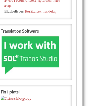
av era recensionsexemplar kommer
asap!
Elizabeth
om
Berättarteknisk detalj
Translation Software
Fin 1 plats!