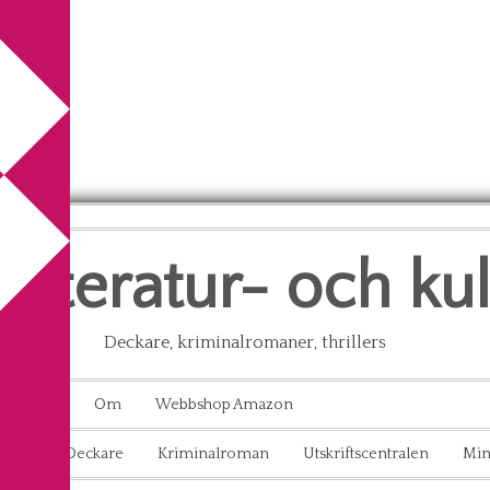
litteratur- och ku
Deckare, kriminalromaner, thrillers
Kontakt
Om
Webbshop Amazon
aton
Deckare
Kriminalroman
Utskriftscentralen
Min