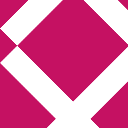
Annikas 
Hem
Boktolva
Författarfemman
Gästinlägg
Bokbloggsjerka
Bloggmar