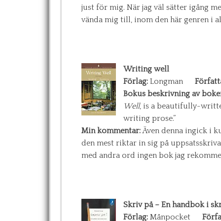
just för mig. När jag väl sätter igång 
vända mig till, inom den här genren i all
Writing well
Förlag:
Longman
Författ
Bokus beskrivning av boke
Well
, is a beautifully-writ
writing prose.”
Min kommentar:
Även denna ingick i k
den mest riktar in sig på uppsatsskriva
med andra ord ingen bok jag rekommend
Skriv på – En handbok i sk
Förlag:
Månpocket
Förfa