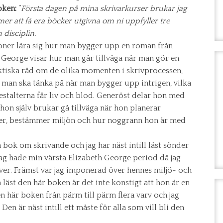
oken:
”
Första dagen på mina skrivarkurser brukar jag
mer att få era böcker utgivna om ni uppfyller tre
 disciplin.
oner lära sig hur man bygger upp en roman från
George visar hur man går tillväga när man gör en
aktiska råd om de olika momenten i skrivprocessen,
 man ska tänka på när man bygger upp intrigen, vilka
stalterna får liv och blod. Generöst delar hon med
hon själv brukar gå tillväga när hon planerar
rer, bestämmer miljön och hur noggrann hon är med
 bok om skrivande och jag har näst intill läst sönder
ag hade min värsta Elizabeth George period då jag
ver. Främst var jag imponerad över hennes miljö- och
 läst den här boken är det inte konstigt att hon är en
en här boken från pärm till pärm flera varv och jag
en är näst intill ett måste för alla som vill bli den