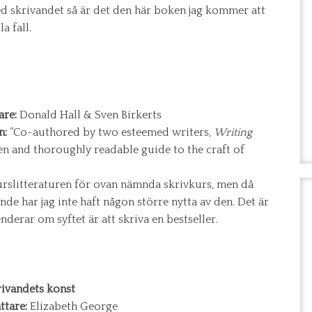
med skrivandet så är det den här boken jag kommer att
a fall.
are:
Donald Hall & Sven Birkerts
n:
”Co-authored by two esteemed writers,
Writing
ten and thoroughly readable guide to the craft of
urslitteraturen för ovan nämnda skrivkurs, men då
nde har jag inte haft någon större nytta av den. Det är
erar om syftet är att skriva en bestseller.
rivandets konst
ttare:
Elizabeth George