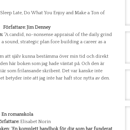
 Sleep Late, Do What You Enjoy and Make a Ton of
ng
Författare: Jim Denney
n:
”A candid, no-nonsense appraisal of the daily grind
ut a sound, strategic plan fore building a career as a
m att själv kunna bestämma över min tid och direkt
just den här boken som jag hade väntat på. Och den är
riär som frilansande skribent. Det var kanske inte
t betyder inte att jag inte har haft stor nytta av den.
 – En romanskola
örfattare:
Elisabet Norin
oken:
”
En komplett handbok för dig som har funderat