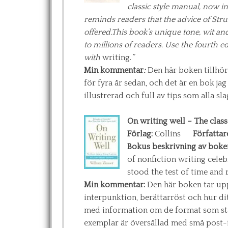
classic style manual, now i
reminds readers that the advice of Stru
offered.This book’s unique tone, wit an
to millions of readers. Use the fourth ed
with
writing.
”
Min kommentar
:
Den här boken tillhör
för fyra år sedan, och det är en bok jag
illustrerad och full av tips som alla slag
On writing well – The class
Förlag:
Collins
Författar
Bokus beskrivning av boke
of nonfiction writing celebr
stood the test of time and 
Min kommentar:
Den här boken tar upp
interpunktion, berättarröst och hur di
med information om de format som står
exemplar är översållad med små post-it