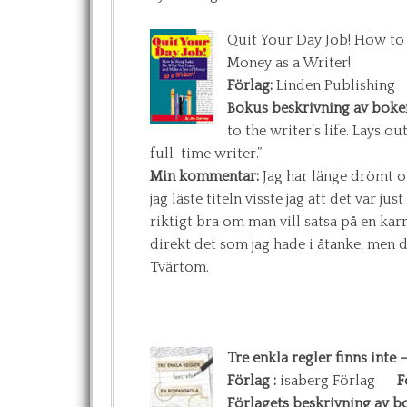
Quit Your Day Job! How to
Money as a Writer!
Förlag:
Linden Publishi
Bokus beskrivning av boke
to the writer’s life. Lays o
full-time writer.”
Min kommentar:
Jag har länge drömt o
jag läste titeln visste jag att det var 
riktigt bra om man vill satsa på en kar
direkt det som jag hade i åtanke, men de
Tvärtom.
Tre enkla regler finns inte
Förlag :
isaberg Förlag
F
Förlagets beskrivning av b