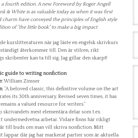
n a fourth edition. A new Foreword by Roger Angell
nk & White is as valuable today as when it was first
d charm have conveyed the principles of English style
ition of ”the little book” to make a big impact
de kurslitteraturen när jag läste en engelsk skrivkurs
 ständigt återkommer till. Den är stilren, rikt
s skribenter kan ta till sig. Jag gillar den skarpt!
ic guide to writing nonfiction
e:
William Zinsser
n
: ”A beloved classic, this definitive volume on the art
ates its 30th anniversary. Revised seven times, it has
remains a valued resource for writers.”
 skrivandets mest elementära delar som t.ex.
tt undermedvetna arbetar. Vidare finns här rikligt
 till buds om man vill skriva nonfiction. Mitt
 lappar där jag har markerat partier som är aktuella