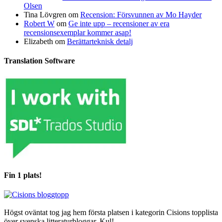
Olsen
Tina Lövgren
om
Recension: Försvunnen av Mo Hayder
Robert W
om
Ge inte upp – recensioner av era
recensionsexemplar kommer asap!
Elizabeth
om
Berättarteknisk detalj
Translation Software
Fin 1 plats!
Högst oväntat tog jag hem första platsen i kategorin Cisions topplista
över svenska litteraturbloggar. Kul!