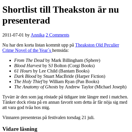
Shortlist till Theakston är nu
presenterad
2011-07-01
by
Annika
2 Comments
Nu har den korta listan kommit upp på
Theakston Old Peculier
Crime Novel of the Year´s
hemsida:
From The Dead
by Mark Billingham (Sphere)
Blood Harvest
by SJ Bolton (Corgi Books)
61 Hours
by Lee Child (Bantam Books)
Dark Blood
by Stuart MacBride (Harper Fiction)
The Holy Thief
by William Ryan (Pan Books)
The Anatomy of Ghosts
by Andrew Taylor (Michael Joseph)
Tyvärr är den som jag röstade på tidigare inte längre med i matchen.
Tänker dock rösta på en annan favorit som detta år får nöja sig med
att vara god tvåa hos mig.
Vinnaren presenteras på festivalen torsdag 21 juli.
Vidare läsning