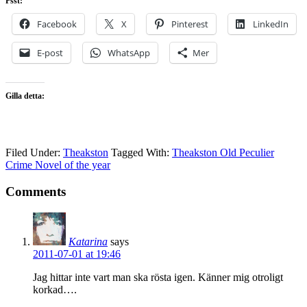
Psst:
Facebook
X
Pinterest
LinkedIn
E-post
WhatsApp
Mer
Gilla detta:
Filed Under:
Theakston
Tagged With:
Theakston Old Peculier
Crime Novel of the year
Comments
Katarina
says
2011-07-01 at 19:46
Jag hittar inte vart man ska rösta igen. Känner mig otroligt
korkad….