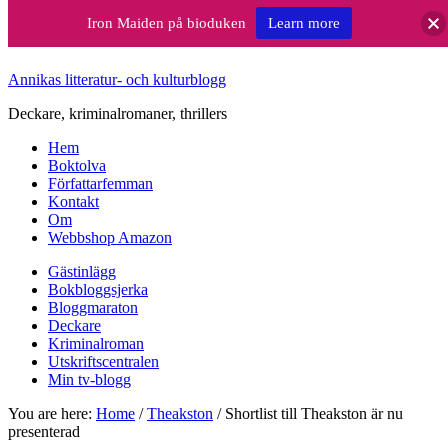
Iron Maiden på bioduken
Learn more
Annikas litteratur- och kulturblogg
Deckare, kriminalromaner, thrillers
Hem
Boktolva
Författarfemman
Kontakt
Om
Webbshop Amazon
Gästinlägg
Bokbloggsjerka
Bloggmaraton
Deckare
Kriminalroman
Utskriftscentralen
Min tv-blogg
You are here:
Home
/
Theakston
/
Shortlist till Theakston är nu
presenterad