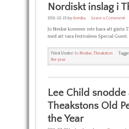
Nordiskt inslag i 
2011-12-15
by
Annika
Leave a Comment
Jo Nesbø kommer inte bara att gästa Th
med att vara festivalens Special Guest. 
Filed Under:
Jo Nesbø
,
Theakston
Tagge
the year
Lee Child snodde å
Theakstons Old Pe
the Year