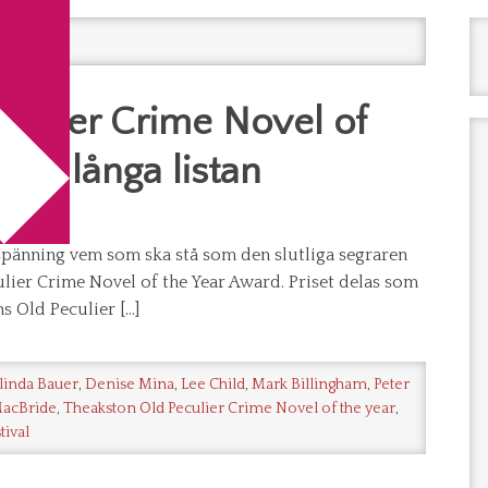
ston
culier Crime Novel of
Den långa listan
d spänning vem som ska stå som den slutliga segraren
lier Crime Novel of the Year Award. Priset delas som
s Old Peculier […]
linda Bauer
,
Denise Mina
,
Lee Child
,
Mark Billingham
,
Peter
MacBride
,
Theakston Old Peculier Crime Novel of the year
,
tival