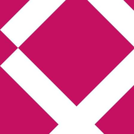
Annikas 
Hem
Boktolva
Författarfemman
Gästinlägg
Bokbloggsjerka
Bloggmar