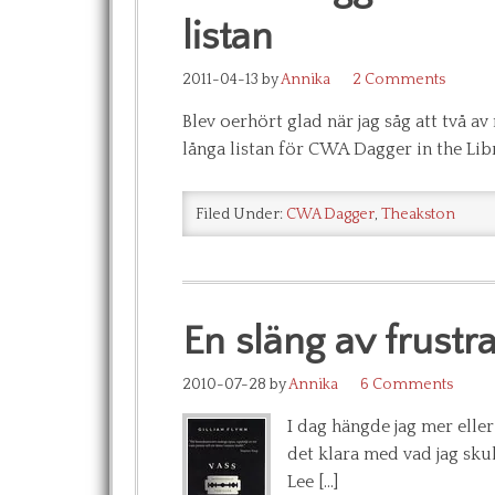
listan
2011-04-13
by
Annika
2 Comments
Blev oerhört glad när jag såg att två av
långa listan för CWA Dagger in the Libra
Filed Under:
CWA Dagger
,
Theakston
En släng av frustra
2010-07-28
by
Annika
6 Comments
I dag hängde jag mer eller 
det klara med vad jag sk
Lee […]