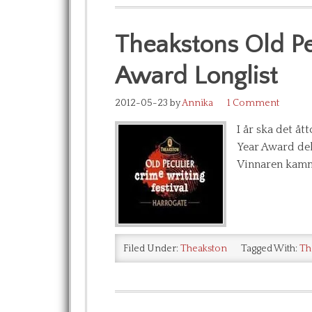
Theakstons Old Pe
Award Longlist
2012-05-23
by
Annika
1 Comment
I år ska det å
Year Award dela
Vinnaren kamm
Filed Under:
Theakston
Tagged With:
Th