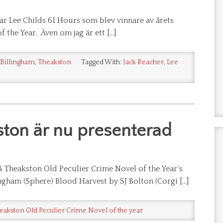
 var Lee Childs 61 Hours som blev vinnare av årets
 the Year. Även om jag är ett […]
Billingham
,
Theakston
Tagged With:
Jack Reacher
,
Lee
akston är nu presenterad
 Theakston Old Peculier Crime Novel of the Year´s
gham (Sphere) Blood Harvest by SJ Bolton (Corgi […]
eakston Old Peculier Crime Novel of the year