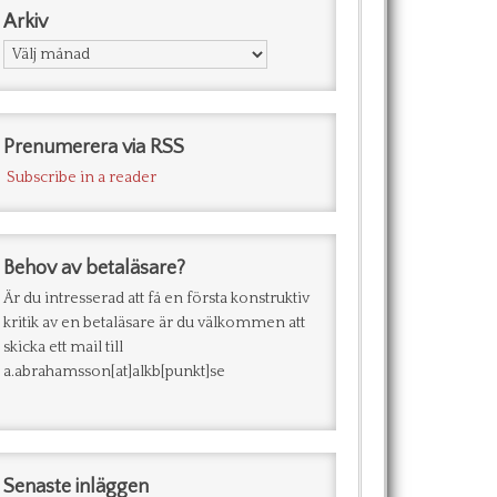
Arkiv
Arkiv
Prenumerera via RSS
Subscribe in a reader
Behov av betaläsare?
Är du intresserad att få en första konstruktiv
kritik av en betaläsare är du välkommen att
skicka ett mail till
a.abrahamsson[at]alkb[punkt]se
Senaste inläggen