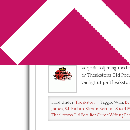
You are here:
Home
/
Archives for Theak
Theakstons Old Pe
the Year Award – 
2013-05-10
by
Annika
2 Comments
Varje år följer jag me
av Theakstons Old Pecu
vanligt ut på Theakston
Filed Under:
Theakston
Tagged With:
Be
James
,
S.J. Bolton
,
Simon Kernick
,
Stuart 
Theakstons Old Peculier Crime Writing Fes