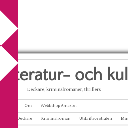
litteratur- och ku
Deckare, kriminalromaner, thrillers
Kontakt
Om
Webbshop Amazon
aton
Deckare
Kriminalroman
Utskriftscentralen
Min