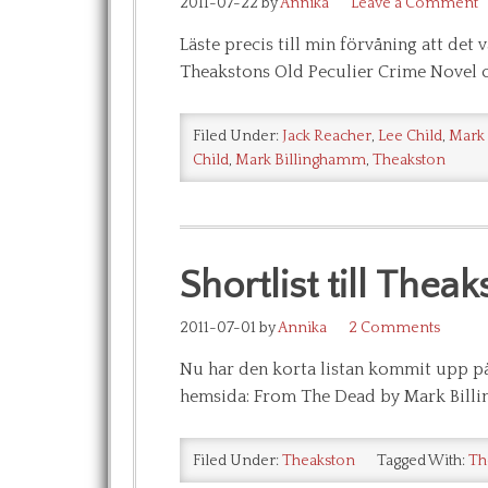
2011-07-22
by
Annika
Leave a Comment
Läste precis till min förvåning att det
Theakstons Old Peculier Crime Novel of
Filed Under:
Jack Reacher
,
Lee Child
,
Mark 
Child
,
Mark Billinghamm
,
Theakston
Shortlist till The
2011-07-01
by
Annika
2 Comments
Nu har den korta listan kommit upp på
hemsida: From The Dead by Mark Billin
Filed Under:
Theakston
Tagged With:
Th