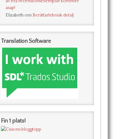
av era recensionsexemplar kommer
asap!
Elizabeth
om
Berättarteknisk detalj
Translation Software
Fin 1 plats!