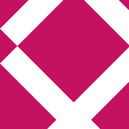
Annikas litteratur- och
kulturblogg
Deckare, kriminalromaner, thrillers
Hem
Boktolva
Författarfemman
Kontakt
Om
Webbshop Amazon
Gästinlägg
Bokbloggsjerka
Bloggmaraton
Deckare
Kriminalroman
Utskriftscentralen
Min tv-blogg