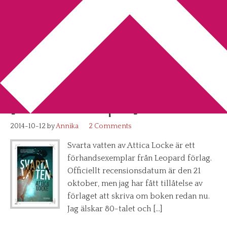
You are here:
Home
/
Archives for Attica Locke
Recension: Svarta vatten av
Attica Locke
[förhandsexemplar]
2014-10-12
by
Annika
2 Comments
Svarta vatten av Attica Locke är ett
förhandsexemplar från Leopard förlag.
Officiellt recensionsdatum är den 21
oktober, men jag har fått tillåtelse av
förlaget att skriva om boken redan nu.
Jag älskar 80-talet och […]