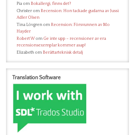
Pia
om
Bokallergi, finns det?
Christer
om
Recension: Hon tackade gudarna av Jussi
Adler Olsen
Tina Lövgren
om
Recension: Försvunnen av Mo
Hayder
Robert W
om
Ge inte upp – recensioner av era
recensionsexemplar kommer asap!
Elizabeth
om
Berättarteknisk detalj
Translation Software