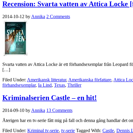
Recension: Svarta vatten av Attica Locke 
2014-10-12
by
Annika
2 Comments
Svarta vatten av Attica Locke är ett förhandsexemplar från Leopard förl
[…]
Filed Under:
Amerikansk litteratur
,
Amerikanska författare
,
Attica Lo
förhandsexemplar
,
Ia Lind
,
Texas
,
Thriller
Kriminalserien Castle – en hit!
2014-09-10
by
Annika
13 Comments
Återigen har en tv-serie fått mig på fall och denna gång handlar det 
Filed Under:
Kriminal tv-serie
,
tv-serie
Tagged With:
Castle
,
Dennis 