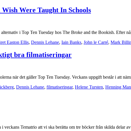
 Wish Were Taught In Schools
jliga alternativ i Top Ten Tuesday hos The Broke and the Bookish. Efte
ret Easton Ellis
,
Dennis Lehane
,
Iain Banks
,
John le Carré
,
Mark Bill
ktigt bra filmatiseringar
erna när det gäller Top Ten Tuesday. Veckans uppgift består i att nämna
äckberg
,
Dennis Lehane
,
filmatiseringar
,
Helene Tursten
,
Henning Man
 i veckans Tematrio att vi ska berätta om tre böcker från skilda delar 