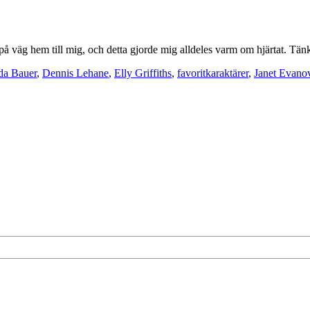
 väg hem till mig, och detta gjorde mig alldeles varm om hjärtat. Tänk 
da Bauer
,
Dennis Lehane
,
Elly Griffiths
,
favoritkaraktärer
,
Janet Evano