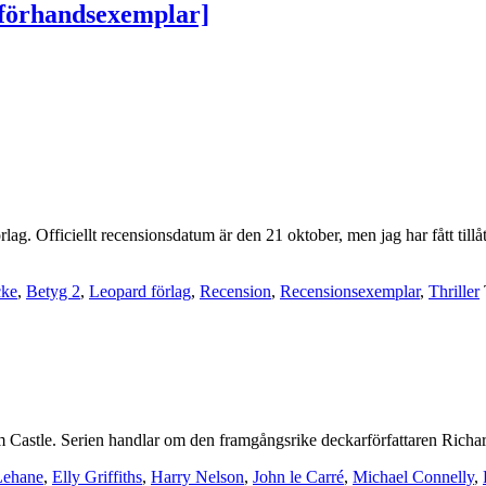
[förhandsexemplar]
ag. Officiellt recensionsdatum är den 21 oktober, men jag har fått tillåt
cke
,
Betyg 2
,
Leopard förlag
,
Recension
,
Recensionsexemplar
,
Thriller
om Castle. Serien handlar om den framgångsrike deckarförfattaren Richard
Lehane
,
Elly Griffiths
,
Harry Nelson
,
John le Carré
,
Michael Connelly
,