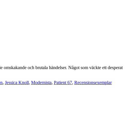
erie omskakande och brutala händelser. Något som väckte ett desperat
en
,
Jessica Knoll
,
Modernista
,
Patient 67
,
Recensionsexemplar