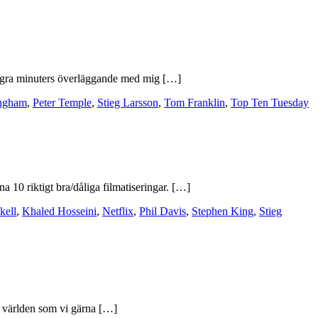
r några minuters överläggande med mig […]
ingham
,
Peter Temple
,
Stieg Larsson
,
Tom Franklin
,
Top Ten Tuesday
 10 riktigt bra/dåliga filmatiseringar. […]
kell
,
Khaled Hosseini
,
Netflix
,
Phil Davis
,
Stephen King
,
Stieg
av världen som vi gärna […]