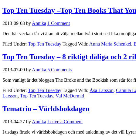
Top Ten Tuesday –Top Ten Books That You
2013-09-03
by
Annika
1 Comment
Den här veckan får vi äran att välja mellan två i stort sett lika omö
Filed Under:
Top Ten Tuesday
Tagged With:
Anna Maria Schenkel
,
B
Top Ten Tuesday – 8 riktigt dåliga och 2 ri
2013-07-09
by
Annika
5 Comments
Som vanligt är det bloggen The Broke and the Bookish som står för fiol
Filed Under:
Top Ten Tuesday
Tagged With:
Åsa Larsson
,
Camilla L
Larsson
,
Top Ten Tuesday
,
Val McDermid
Tematrio – Världsbokdagen
2013-04-27
by
Annika
Leave a Comment
I tisdags firade vi världsbokdagen och med anledning av det vill Lyran