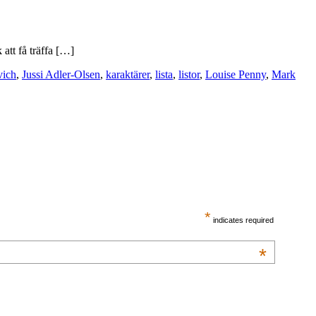
att få träffa […]
vich
,
Jussi Adler-Olsen
,
karaktärer
,
lista
,
listor
,
Louise Penny
,
Mark
*
indicates required
*