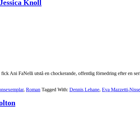
Jessica Knoll
fick Ani FaNelli utstå en chockerande, offentlig förnedring efter en s
onsexemplar
,
Roman
Tagged With:
Dennis Lehane
,
Eva Mazzetti-Niss
olton