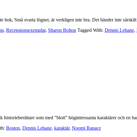
e bok, Små svarta lögner, är verkligen inte bra. Det händer inte särsk
on
,
Recensionsexemplar
,
Sharon Bolton
Tagged With:
Dennis Lehane
,
sk historieberättare som med ”blott” högintressanta karaktärer och en ba
th:
Boston
,
Dennis Lehane
,
karaktär
,
Noomi Rapace