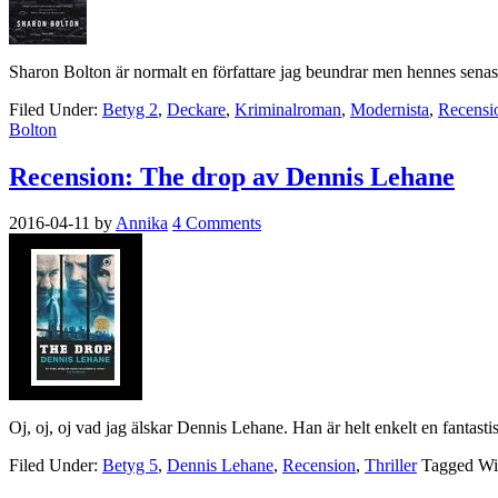
Sharon Bolton är normalt en författare jag beundrar men hennes senast
Filed Under:
Betyg 2
,
Deckare
,
Kriminalroman
,
Modernista
,
Recensi
Bolton
Recension: The drop av Dennis Lehane
2016-04-11
by
Annika
4 Comments
Oj, oj, oj vad jag älskar Dennis Lehane. Han är helt enkelt en fantasti
Filed Under:
Betyg 5
,
Dennis Lehane
,
Recension
,
Thriller
Tagged Wi