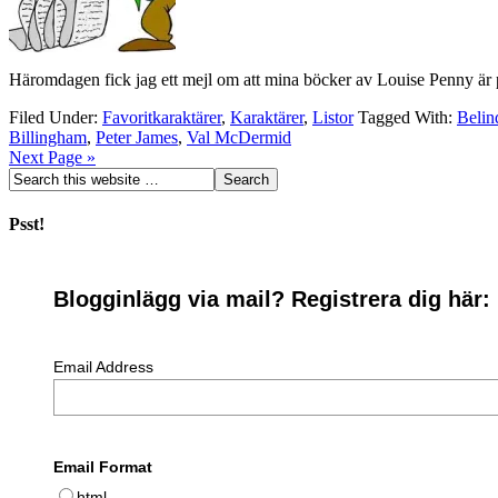
Häromdagen fick jag ett mejl om att mina böcker av Louise Penny är på
Filed Under:
Favoritkaraktärer
,
Karaktärer
,
Listor
Tagged With:
Belin
Billingham
,
Peter James
,
Val McDermid
Next Page »
Psst!
Blogginlägg via mail? Registrera dig här:
Email Address
Email Format
html