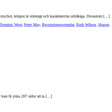
ilt mycket, tempot är sömnigt och karaktärerna urtråkiga. Dessutom […]
Dominic West
,
Peter May
,
Recensionsexemplar
,
Ruth Wilson
,
Sharon
r kan få ynka 207 sidor att ta […]