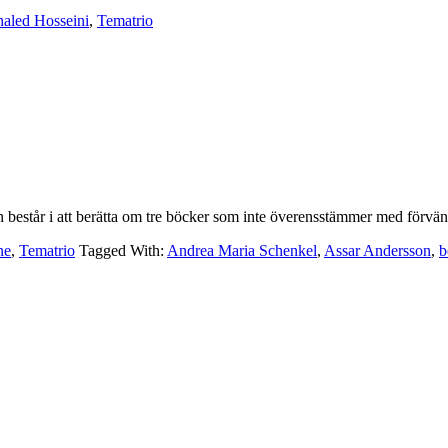
aled Hosseini
,
Tematrio
består i att berätta om tre böcker som inte överensstämmer med förvän
ne
,
Tematrio
Tagged With:
Andrea Maria Schenkel
,
Assar Andersson
,
b