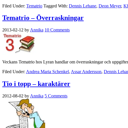
Filed Under:
Tematrio
Tagged With:
Dennis Lehane
,
Deon Meyer
,
Kh
Tematrio – Överraskningar
2013-02-12
by
Annika
10 Comments
Veckans Tematrio hos Lyran handlar om överraskningar och uppgiften 
Filed Under:
Andrea Maria Schenkel
,
Assar Andersson
,
Dennis Leha
Tio i topp – karaktärer
2012-08-02
by
Annika
5 Comments