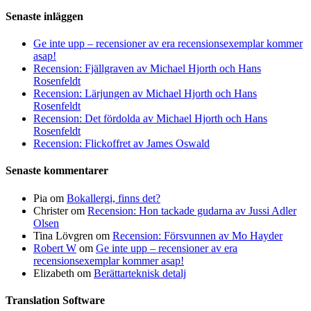
Senaste inläggen
Ge inte upp – recensioner av era recensionsexemplar kommer
asap!
Recension: Fjällgraven av Michael Hjorth och Hans
Rosenfeldt
Recension: Lärjungen av Michael Hjorth och Hans
Rosenfeldt
Recension: Det fördolda av Michael Hjorth och Hans
Rosenfeldt
Recension: Flickoffret av James Oswald
Senaste kommentarer
Pia
om
Bokallergi, finns det?
Christer
om
Recension: Hon tackade gudarna av Jussi Adler
Olsen
Tina Lövgren
om
Recension: Försvunnen av Mo Hayder
Robert W
om
Ge inte upp – recensioner av era
recensionsexemplar kommer asap!
Elizabeth
om
Berättarteknisk detalj
Translation Software