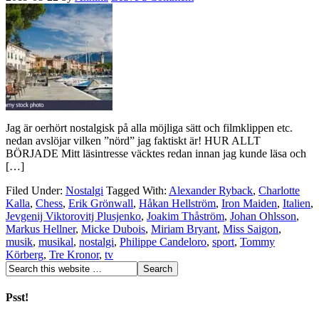
Jag är oerhört nostalgisk på alla möjliga sätt och filmklippen etc.
nedan avslöjar vilken ”nörd” jag faktiskt är! HUR ALLT
BÖRJADE Mitt läsintresse väcktes redan innan jag kunde läsa och
[…]
Filed Under:
Nostalgi
Tagged With:
Alexander Ryback
,
Charlotte
Kalla
,
Chess
,
Erik Grönwall
,
Håkan Hellström
,
Iron Maiden
,
Italien
,
Jevgenij Viktorovitj Plusjenko
,
Joakim Thåström
,
Johan Ohlsson
,
Markus Hellner
,
Micke Dubois
,
Miriam Bryant
,
Miss Saigon
,
musik
,
musikal
,
nostalgi
,
Philippe Candeloro
,
sport
,
Tommy
Körberg
,
Tre Kronor
,
tv
Psst!