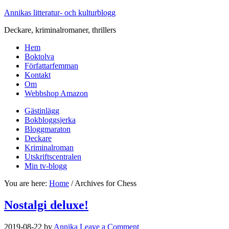
Annikas litteratur- och kulturblogg
Deckare, kriminalromaner, thrillers
Hem
Boktolva
Författarfemman
Kontakt
Om
Webbshop Amazon
Gästinlägg
Bokbloggsjerka
Bloggmaraton
Deckare
Kriminalroman
Utskriftscentralen
Min tv-blogg
You are here:
Home
/
Archives for Chess
Nostalgi deluxe!
2019-08-22
by
Annika
Leave a Comment