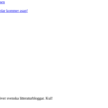
sen
mplar kommer asap!
över svenska litteraturbloggar. Kul!