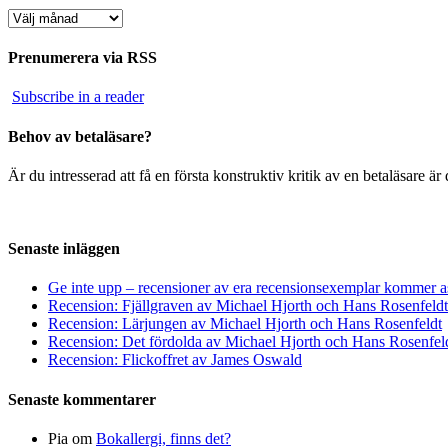
Arkiv
Prenumerera via RSS
Subscribe in a reader
Behov av betaläsare?
Är du intresserad att få en första konstruktiv kritik av en betaläsare 
Senaste inläggen
Ge inte upp – recensioner av era recensionsexemplar kommer a
Recension: Fjällgraven av Michael Hjorth och Hans Rosenfeldt
Recension: Lärjungen av Michael Hjorth och Hans Rosenfeldt
Recension: Det fördolda av Michael Hjorth och Hans Rosenfel
Recension: Flickoffret av James Oswald
Senaste kommentarer
Pia
om
Bokallergi, finns det?