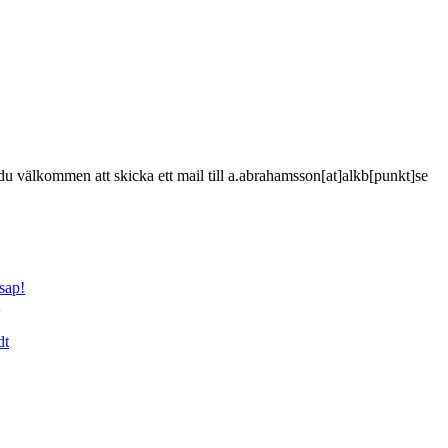
är du välkommen att skicka ett mail till a.abrahamsson[at]alkb[punkt]se
sap!
dt