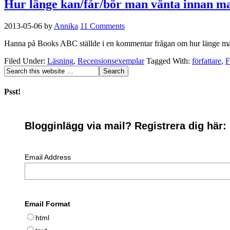
Hur länge kan/får/bör man vänta innan ma
2013-05-06
by
Annika
11 Comments
Hanna på Books ABC ställde i en kommentar frågan om hur länge man k
Filed Under:
Läsning
,
Recensionsexemplar
Tagged With:
författare
,
F
Psst!
Blogginlägg via mail? Registrera dig här:
Email Address
Email Format
html