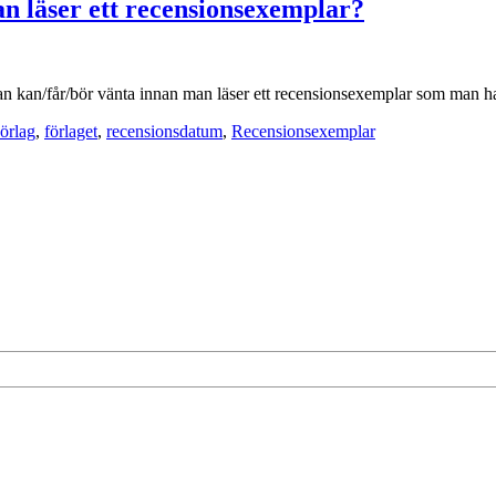
n läser ett recensionsexemplar?
an/får/bör vänta innan man läser ett recensionsexemplar som man har f
örlag
,
förlaget
,
recensionsdatum
,
Recensionsexemplar