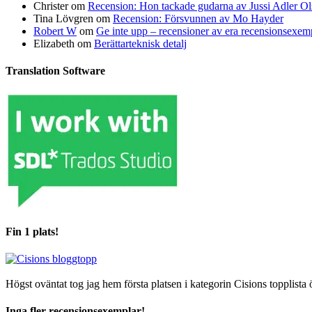
Christer
om
Recension: Hon tackade gudarna av Jussi Adler Ol
Tina Lövgren
om
Recension: Försvunnen av Mo Hayder
Robert W
om
Ge inte upp – recensioner av era recensionsexe
Elizabeth
om
Berättarteknisk detalj
Translation Software
Fin 1 plats!
Högst oväntat tog jag hem första platsen i kategorin Cisions topplista 
Inga fler recensionsexemplar!