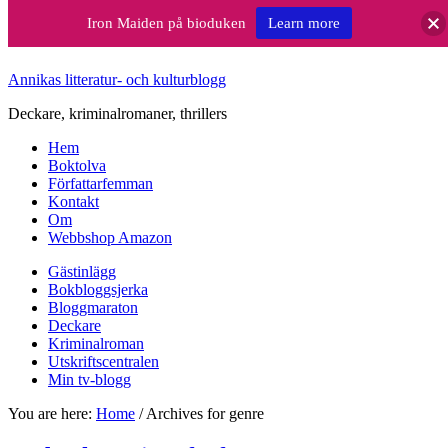
Iron Maiden på bioduken
Learn more
Annikas litteratur- och kulturblogg
Deckare, kriminalromaner, thrillers
Hem
Boktolva
Författarfemman
Kontakt
Om
Webbshop Amazon
Gästinlägg
Bokbloggsjerka
Bloggmaraton
Deckare
Kriminalroman
Utskriftscentralen
Min tv-blogg
You are here:
Home
/
Archives for genre