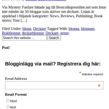
Via Mystery Fanfare hittade jag till Bestcollegesonline.net som listar
inte mindre än 50 bloggar som skriver om deckare. Listan är
uppdelad i följande kategorier: News, Reviews, Publishing; Book
stores; True […]
Filed Under:
blogg
,
Deckare
Tagged With:
blogga
,
bloggare
,
Bokbloggar
,
deckarbloggar
,
Deckare
,
genre
Psst!
Blogginlägg via mail? Registrera dig här:
*
indicates required
Email Address
*
Email Format
html
text