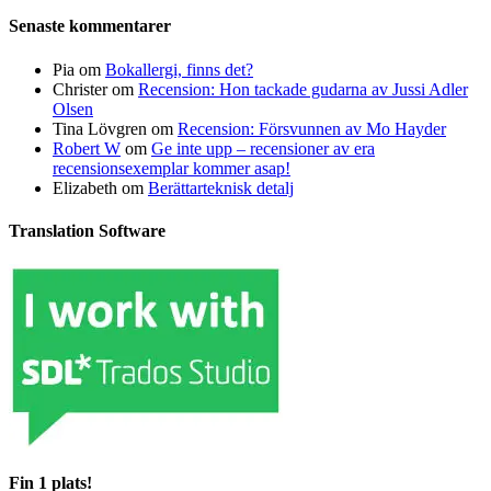
Senaste kommentarer
Pia
om
Bokallergi, finns det?
Christer
om
Recension: Hon tackade gudarna av Jussi Adler
Olsen
Tina Lövgren
om
Recension: Försvunnen av Mo Hayder
Robert W
om
Ge inte upp – recensioner av era
recensionsexemplar kommer asap!
Elizabeth
om
Berättarteknisk detalj
Translation Software
Fin 1 plats!