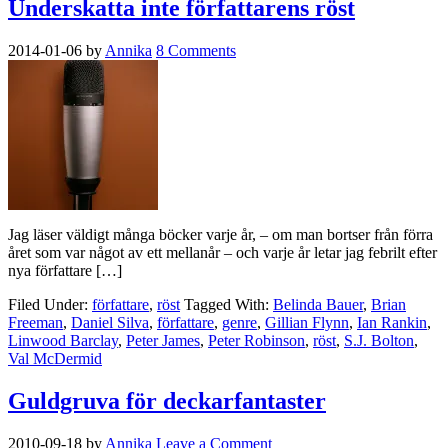
Underskatta inte författarens röst
2014-01-06
by
Annika
8 Comments
Jag läser väldigt många böcker varje år, – om man bortser från förra
året som var något av ett mellanår – och varje år letar jag febrilt efter
nya författare […]
Filed Under:
författare
,
röst
Tagged With:
Belinda Bauer
,
Brian
Freeman
,
Daniel Silva
,
författare
,
genre
,
Gillian Flynn
,
Ian Rankin
,
Linwood Barclay
,
Peter James
,
Peter Robinson
,
röst
,
S.J. Bolton
,
Val McDermid
Guldgruva för deckarfantaster
2010-09-18
by
Annika
Leave a Comment