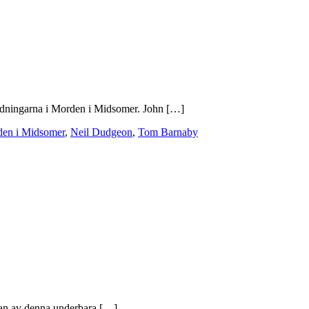
tredningarna i Morden i Midsomer. John […]
en i Midsomer
,
Neil Dudgeon
,
Tom Barnaby
t fan av denna underbara […]