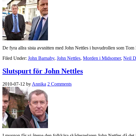
De fyra allra sista avsnitten med John Nettles i huvudrollen som Tom
Filed Under:
John Barnaby
,
John Nettles
,
Morden i Midsomer
,
Neil 
Slutspurt för John Nettles
2010-07-12
by
Annika
2 Comments
I morgon får vi återse den folkkära skådespelaren John Nettles då det 