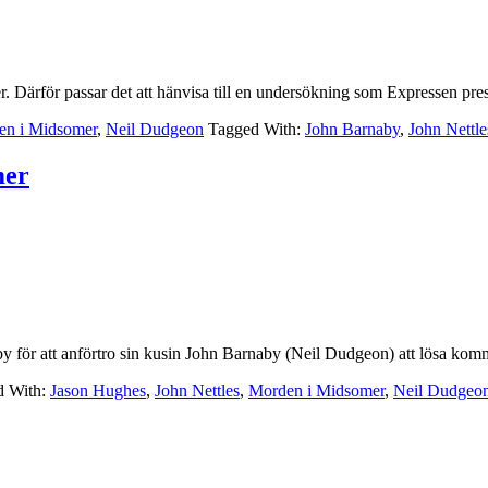
er. Därför passar det att hänvisa till en undersökning som Expressen pr
en i Midsomer
,
Neil Dudgeon
Tagged With:
John Barnaby
,
John Nettle
mer
by för att anförtro sin kusin John Barnaby (Neil Dudgeon) att lösa 
d With:
Jason Hughes
,
John Nettles
,
Morden i Midsomer
,
Neil Dudgeo