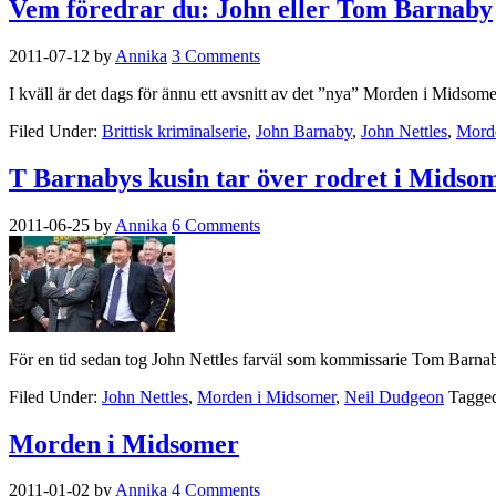
Vem föredrar du: John eller Tom Barnaby
2011-07-12
by
Annika
3 Comments
I kväll är det dags för ännu ett avsnitt av det ”nya” Morden i Midsom
Filed Under:
Brittisk kriminalserie
,
John Barnaby
,
John Nettles
,
Mord
T Barnabys kusin tar över rodret i Midso
2011-06-25
by
Annika
6 Comments
För en tid sedan tog John Nettles farväl som kommissarie Tom Barna
Filed Under:
John Nettles
,
Morden i Midsomer
,
Neil Dudgeon
Tagge
Morden i Midsomer
2011-01-02
by
Annika
4 Comments