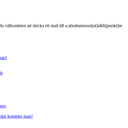
är du välkommen att skicka ett mail till a.abrahamsson[at]alkb[punkt]se
sap!
dt
sen
mplar kommer asap!