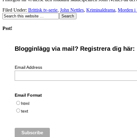
Filed Under:
Brittisk tv-serie
,
John Nettles
,
Kriminaldrama
,
Morden i
Psst!
Blogginlägg via mail? Registrera dig här:
Email Address
Email Format
html
text