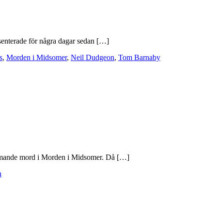
esenterade för några dagar sedan […]
s
,
Morden i Midsomer
,
Neil Dudgeon
,
Tom Barnaby
kommande mord i Morden i Midsomer. Då […]
n