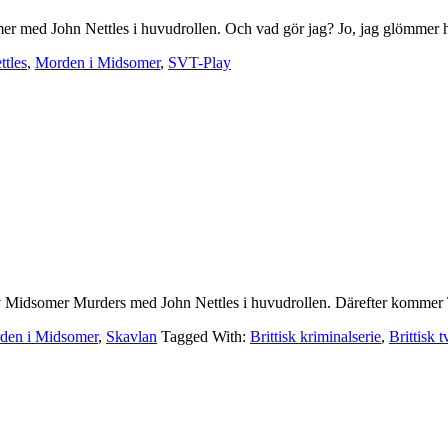
mer med John Nettles i huvudrollen. Och vad gör jag? Jo, jag glömmer h
ttles
,
Morden i Midsomer
,
SVT-Play
av Midsomer Murders med John Nettles i huvudrollen. Därefter kommer T
den i Midsomer
,
Skavlan
Tagged With:
Brittisk kriminalserie
,
Brittisk t