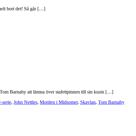
elt bort det! Så går […]
om Barnaby att lämna över stafettpinnen till sin kusin […]
v-serie
,
John Nettles
,
Morden i Midsomer
,
Skavlan
,
Tom Barnaby