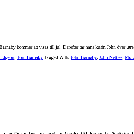
 Barnaby kommer att visas till jul. Därefter tar hans kusin John över u
Dudgeon
,
Tom Barnaby
Tagged With:
John Barnaby
,
John Nettles
,
Mord
är dags för sprillans nya avsnitt av Morden i Midsomer. Jag är ett stor