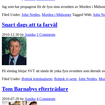
Jag som har propagerat för de fyra sista avsnitten av Morden i Midso
Filed Under:
John Nettles
,
Morden i Midsomer
Tagged With:
John Ne
Snart dags att ta farväl
2010-12-30
by
Annika
2 Comments
På söndag börjar SVT att sända de ynka fyra avsnitten som återstår 
Filed Under:
Brittisk kriminalserie
,
Brittisk tv-serie
,
John Nettles
,
Mor
Tom Barnabys efterträdare
2010-07-20
by
Annika
4 Comments