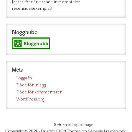
Jag tar för närvarande inte emot fler
recensionsexemplar!
Blogghubb
Meta
Logga in
Flöde för inlägg
Flöde för kommentarer
WordPress.org
Return to top of page
Copyright © 2026 ·
Quattro Child Theme
on
Genesis Framework
·