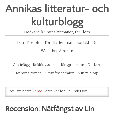
Annikas litteratur- och
kulturblogg
Deckare, kriminalromaner, thrillers
Hem
Boktolva
Författarfemman
Kontakt
Om
Webbshop Amazon
Gästinlägg
Bokbloggsjerka
Bloggmaraton
Deckare
Kriminalroman
Utskriftscentralen
Min tv-blogg
You are here:
Home
/
Archives for Lin Anderson
Recension: Nätfångst av Lin