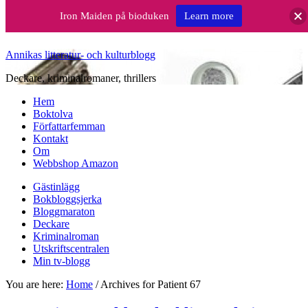
Iron Maiden på bioduken
Learn more
Annikas litteratur- och kulturblogg
Deckare, kriminalromaner, thrillers
Hem
Boktolva
Författarfemman
Kontakt
Om
Webbshop Amazon
Gästinlägg
Bokbloggsjerka
Bloggmaraton
Deckare
Kriminalroman
Utskriftscentralen
Min tv-blogg
You are here:
Home
/
Archives for Patient 67