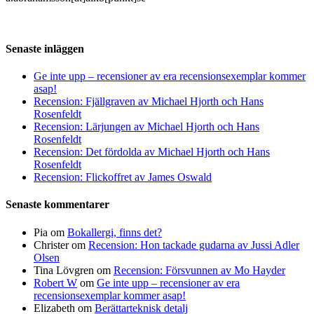
Senaste inläggen
Ge inte upp – recensioner av era recensionsexemplar kommer
asap!
Recension: Fjällgraven av Michael Hjorth och Hans
Rosenfeldt
Recension: Lärjungen av Michael Hjorth och Hans
Rosenfeldt
Recension: Det fördolda av Michael Hjorth och Hans
Rosenfeldt
Recension: Flickoffret av James Oswald
Senaste kommentarer
Pia
om
Bokallergi, finns det?
Christer
om
Recension: Hon tackade gudarna av Jussi Adler
Olsen
Tina Lövgren
om
Recension: Försvunnen av Mo Hayder
Robert W
om
Ge inte upp – recensioner av era
recensionsexemplar kommer asap!
Elizabeth
om
Berättarteknisk detalj