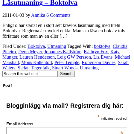
Läsutmaning – Boktolva
2011-01-03
by
Annika
6 Comments
Enligt o har startat en i stort sett kravlös läsutmaning med titeln
Boktolva. Reglerna är mycket enkla: Man ska läsa en bok av tolv
författare som man av en eller […]
Filed Under:
Boktolva
,
Utmaning
Tagged With:
boktolva
,
Claudia
Pineiro
,
Deon Meyer
,
Johannes Källström
,
Kathryn Fox
,
Katy
Munger
,
Lauren Henderson
,
Leig GW Persson
,
Liz Evans
,
Michael
Marshall
,
Mons Kallentoft
,
Peter Temple
,
Robertson Davies
,
Sarah
Waters
,
Stefan Tegenfalk
,
Stuart Woods
,
Utmaning
Psst!
Blogginlägg via mail? Registrera dig här:
*
indicates required
Email Address
*