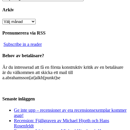
Arkiv
Arkiv
Prenumerera via RSS
Subscribe in a reader
Behov av betaläsare?
Är du intresserad att få en första konstruktiv kritik av en betaläsare
är du välkommen att skicka ett mail till
a.abrahamsson[at]alkb[punkt]se
Senaste inläggen
Ge inte upp – recensioner av era recensionsexemplar kommer
asap!
Recension: Fjällgraven av Michael Hjorth och Hans
Rosenfeldt