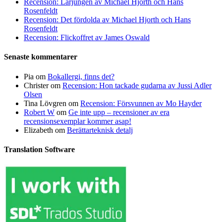
Recension: Lärjungen av Michael Hjorth och Hans
Rosenfeldt
Recension: Det fördolda av Michael Hjorth och Hans
Rosenfeldt
Recension: Flickoffret av James Oswald
Senaste kommentarer
Pia
om
Bokallergi, finns det?
Christer
om
Recension: Hon tackade gudarna av Jussi Adler
Olsen
Tina Lövgren
om
Recension: Försvunnen av Mo Hayder
Robert W
om
Ge inte upp – recensioner av era
recensionsexemplar kommer asap!
Elizabeth
om
Berättarteknisk detalj
Translation Software