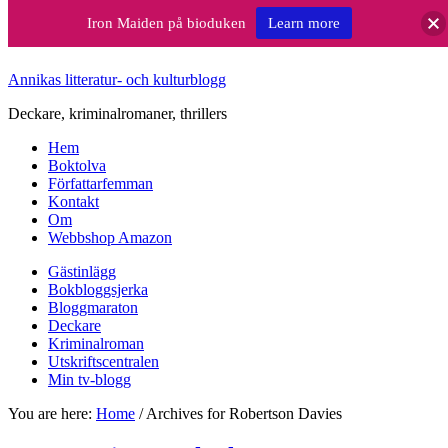
Iron Maiden på bioduken
Learn more
Annikas litteratur- och kulturblogg
Deckare, kriminalromaner, thrillers
Hem
Boktolva
Författarfemman
Kontakt
Om
Webbshop Amazon
Gästinlägg
Bokbloggsjerka
Bloggmaraton
Deckare
Kriminalroman
Utskriftscentralen
Min tv-blogg
You are here:
Home
/
Archives for Robertson Davies