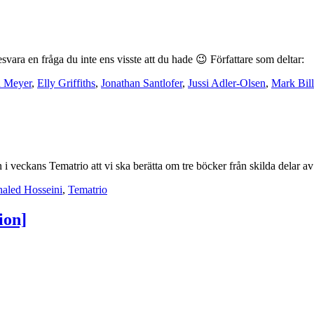
ara en fråga du inte ens visste att du hade 😉 Författare som deltar:
 Meyer
,
Elly Griffiths
,
Jonathan Santlofer
,
Jussi Adler-Olsen
,
Mark Bil
 i veckans Tematrio att vi ska berätta om tre böcker från skilda delar 
aled Hosseini
,
Tematrio
ion]