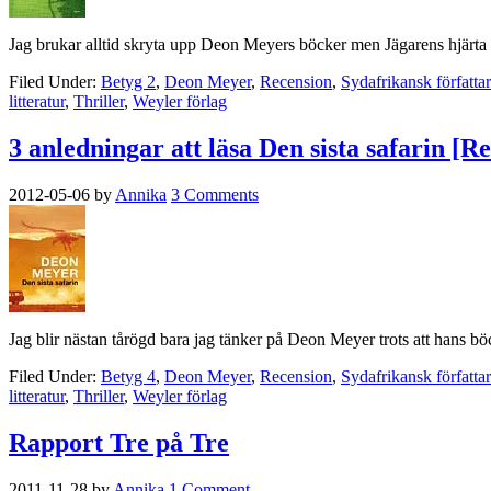
Jag brukar alltid skryta upp Deon Meyers böcker men Jägarens hjärta v
Filed Under:
Betyg 2
,
Deon Meyer
,
Recension
,
Sydafrikansk författa
litteratur
,
Thriller
,
Weyler förlag
3 anledningar att läsa Den sista safarin [R
2012-05-06
by
Annika
3 Comments
Jag blir nästan tårögd bara jag tänker på Deon Meyer trots att hans b
Filed Under:
Betyg 4
,
Deon Meyer
,
Recension
,
Sydafrikansk författa
litteratur
,
Thriller
,
Weyler förlag
Rapport Tre på Tre
2011-11-28
by
Annika
1 Comment