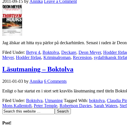
2011-09-15
by
Annika
Leave a Comment
Jag älskar att hitta nya pärlor på deckarhimlen. Senast i raden är Deon 
Filed Under:
Betyg 4
,
Boktolva
,
Deckare
,
Deon Meyer
,
Hodder förla
Meyer
,
Hodder förlag
,
Kriminalroman
,
Recension
,
sydafrikansk förfat
Läsutmaning – Boktolva
2011-01-03
by
Annika
6 Comments
Enligt o har startat en i stort sett kravlös läsutmaning med titeln Bo
Filed Under:
Boktolva
,
Utmaning
Tagged With:
boktolva
,
Claudia Pi
Mons Kallentoft
,
Peter Temple
,
Robertson Davies
,
Sarah Waters
,
Ste
Psst!