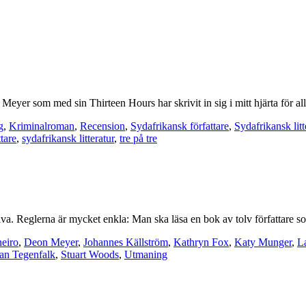
Meyer som med sin Thirteen Hours har skrivit in sig i mitt hjärta för all
g
,
Kriminalroman
,
Recension
,
Sydafrikansk författare
,
Sydafrikansk litt
tare
,
sydafrikansk litteratur
,
tre på tre
ktolva. Reglerna är mycket enkla: Man ska läsa en bok av tolv författare 
neiro
,
Deon Meyer
,
Johannes Källström
,
Kathryn Fox
,
Katy Munger
,
L
fan Tegenfalk
,
Stuart Woods
,
Utmaning