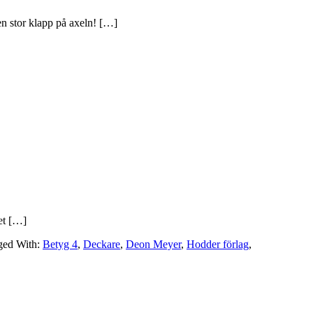
en stor klapp på axeln! […]
det […]
ged With:
Betyg 4
,
Deckare
,
Deon Meyer
,
Hodder förlag
,