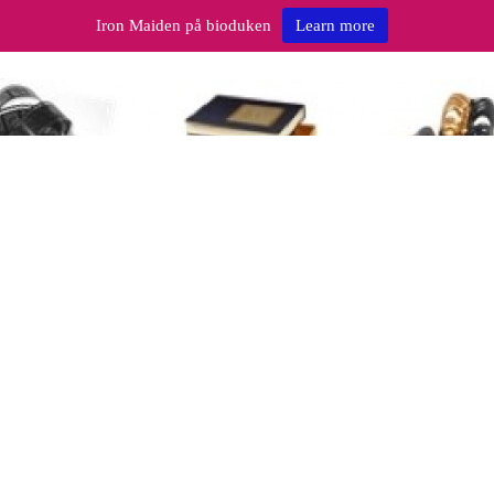
Iron Maiden på bioduken
Learn more