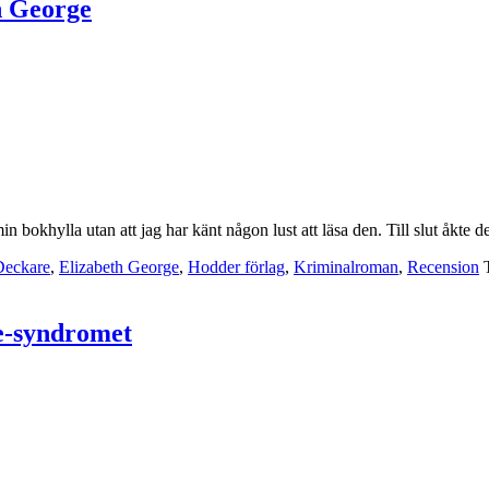
h George
n bokhylla utan att jag har känt någon lust att läsa den. Till slut åkte
Deckare
,
Elizabeth George
,
Hodder förlag
,
Kriminalroman
,
Recension
e-syndromet