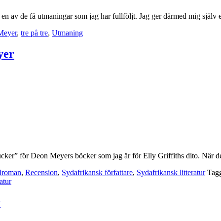
en av de få utmaningar som jag har fullföljt. Jag ger därmed mig själv 
Meyer
,
tre på tre
,
Utmaning
yer
“sucker” för Deon Meyers böcker som jag är för Elly Griffiths dito. När 
lroman
,
Recension
,
Sydafrikansk författare
,
Sydafrikansk litteratur
Tag
atur
r