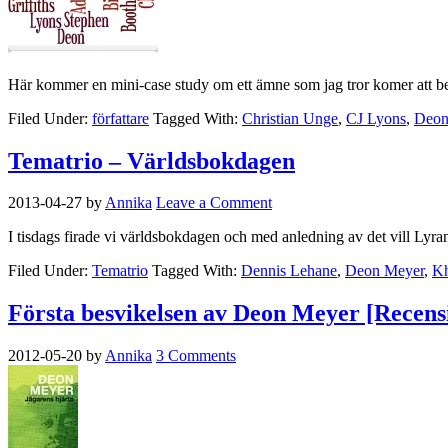
Här kommer en mini-case study om ett ämne som jag tror komer att besv
Filed Under:
författare
Tagged With:
Christian Unge
,
CJ Lyons
,
Deon
Tematrio – Världsbokdagen
2013-04-27
by
Annika
Leave a Comment
I tisdags firade vi världsbokdagen och med anledning av det vill Lyran
Filed Under:
Tematrio
Tagged With:
Dennis Lehane
,
Deon Meyer
,
Kh
Första besvikelsen av Deon Meyer [Recens
2012-05-20
by
Annika
3 Comments