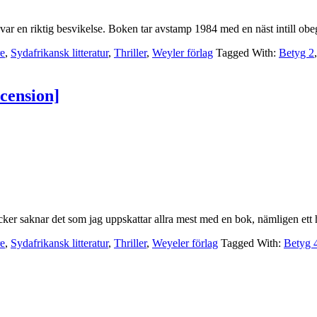
ar en riktig besvikelse. Boken tar avstamp 1984 med en näst intill obeg
re
,
Sydafrikansk litteratur
,
Thriller
,
Weyler förlag
Tagged With:
Betyg 2
ecension]
öcker saknar det som jag uppskattar allra mest med en bok, nämligen et
re
,
Sydafrikansk litteratur
,
Thriller
,
Weyeler förlag
Tagged With:
Betyg 