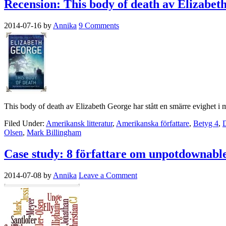
Recension: This body of death av Elizabet
2014-07-16
by
Annika
9 Comments
This body of death av Elizabeth George har stått en smärre evighet i mi
Filed Under:
Amerikansk litteratur
,
Amerikanska författare
,
Betyg 4
,
Olsen
,
Mark Billingham
Case study: 8 författare om unpotdownabl
2014-07-08
by
Annika
Leave a Comment