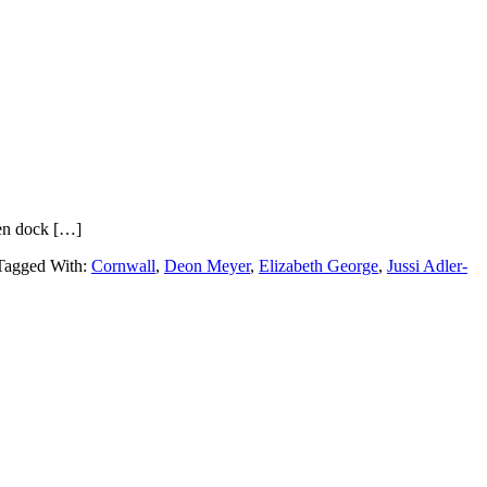
 den dock […]
Tagged With:
Cornwall
,
Deon Meyer
,
Elizabeth George
,
Jussi Adler-