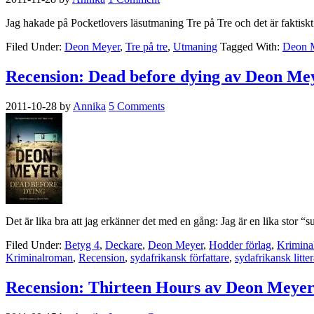
Jag hakade på Pocketlovers läsutmaning Tre på Tre och det är faktiskt 
Filed Under:
Deon Meyer
,
Tre på tre
,
Utmaning
Tagged With:
Deon 
Recension: Dead before dying av Deon Me
2011-10-28
by
Annika
5 Comments
Det är lika bra att jag erkänner det med en gång: Jag är en lika stor 
Filed Under:
Betyg 4
,
Deckare
,
Deon Meyer
,
Hodder förlag
,
Krimina
Kriminalroman
,
Recension
,
sydafrikansk författare
,
sydafrikansk litter
Recension: Thirteen Hours av Deon Meye