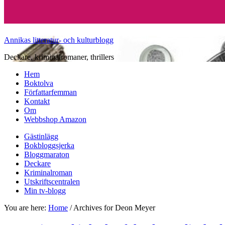
Annikas litteratur- och kulturblogg
Deckare, kriminalromaner, thrillers
Hem
Boktolva
Författarfemman
Kontakt
Om
Webbshop Amazon
Gästinlägg
Bokbloggsjerka
Bloggmaraton
Deckare
Kriminalroman
Utskriftscentralen
Min tv-blogg
You are here:
Home
/
Archives for Deon Meyer