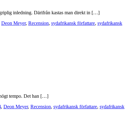
riplig inledning. Därifrån kastas man direkt in […]
,
Deon Meyer
,
Recension
,
sydafrikansk författare
,
sydafrikansk
t högt tempo. Det han […]
4
,
Deon Meyer
,
Recension
,
sydafrikansk författare
,
sydafrikansk