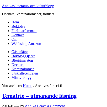
Annikas litteratur- och kulturblogg
Deckare, kriminalromaner, thrillers
Hem
Boktolva
Författarfemman
Kontakt
Om
Webbshop Amazon
Gästinlägg
Bokbloggsjerka
Bloggmaraton
Deckare
Kriminalroman
Utskriftscentralen
Min tv-blogg
You are here:
Home
/
Archives for sci-fi
Tematrio – utmanande läsning
2011-10-24
by
Annika
Leave a Comment