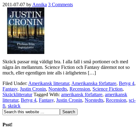
2011-07-07
by
Annika
3 Comments
Skräck passar mig väldigt bra. I alla fall i små portioner och med
några års mellanrum. Science Fiction och Fantasy däremot not so
much, eller egentligen inte alls i ärlighetens […]
Filed Under:
Amerikansk litteratur
,
Amerikanska författare
,
Betyg 4
,
Fantasy
,
Justin Cronin
,
Norstedts
,
Recension
,
Science Fiction
,
Skräcklitteratur
Tagged With:
amerikansk författare
,
amerikansk
litteratur
,
Betyg 4
,
Fantasy
,
Justin Cronin
,
Norstedts
,
Recension
,
sci-
fi
,
skräck
Psst!