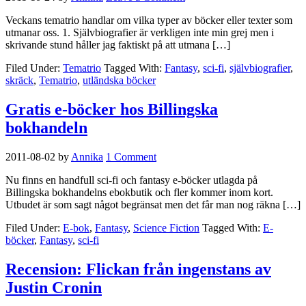
Veckans tematrio handlar om vilka typer av böcker eller texter som
utmanar oss. 1. Självbiografier är verkligen inte min grej men i
skrivande stund håller jag faktiskt på att utmana […]
Filed Under:
Tematrio
Tagged With:
Fantasy
,
sci-fi
,
självbiografier
,
skräck
,
Tematrio
,
utländska böcker
Gratis e-böcker hos Billingska
bokhandeln
2011-08-02
by
Annika
1 Comment
Nu finns en handfull sci-fi och fantasy e-böcker utlagda på
Billingska bokhandelns ebokbutik och fler kommer inom kort.
Utbudet är som sagt något begränsat men det får man nog räkna […]
Filed Under:
E-bok
,
Fantasy
,
Science Fiction
Tagged With:
E-
böcker
,
Fantasy
,
sci-fi
Recension: Flickan från ingenstans av
Justin Cronin