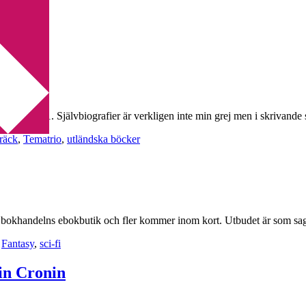
anar oss. 1. Självbiografier är verkligen inte min grej men i skrivande 
räck
,
Tematrio
,
utländska böcker
ska bokhandelns ebokbutik och fler kommer inom kort. Utbudet är som s
,
Fantasy
,
sci-fi
tin Cronin