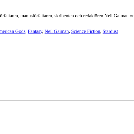
e författaren, manusförfattaren, skribenten och redaktören Neil Gaima
merican Gods
,
Fantasy
,
Neil Gaiman
,
Science Fiction
,
Stardust