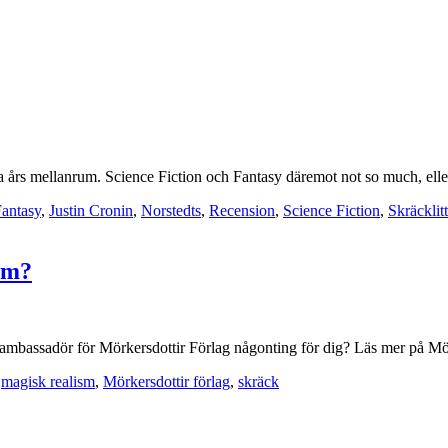
ra års mellanrum. Science Fiction och Fantasy däremot not so much, eller
antasy
,
Justin Cronin
,
Norstedts
,
Recension
,
Science Fiction
,
Skräcklitt
ism?
 ambassadör för Mörkersdottir Förlag någonting för dig? Läs mer på Mö
,
magisk realism
,
Mörkersdottir förlag
,
skräck