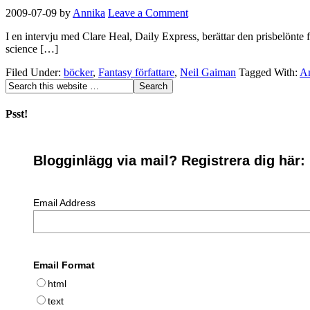
2009-07-09
by
Annika
Leave a Comment
I en intervju med Clare Heal, Daily Express, berättar den prisbelönt
science […]
Filed Under:
böcker
,
Fantasy författare
,
Neil Gaiman
Tagged With:
A
Psst!
Blogginlägg via mail? Registrera dig här:
Email Address
Email Format
html
text