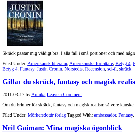
Skräck passar mig väldigt bra. I alla fall i små portioner och med någ
Filed Under:
Amerikansk litteratur
,
Amerikanska författare
,
Betyg 4
,
F
Betyg 4
,
Fantasy
,
Justin Cronin
,
Norstedts
,
Recension
,
sci-fi
,
skräck
Gillar du skräck, fantasy och magisk real
2011-03-17
by
Annika
Leave a Comment
Om du brinner för skräck, fantasy och magisk realism så vore kanske
Filed Under:
Mörkersdottir förlag
Tagged With:
ambassadör
,
Fantasy
Neil Gaiman: Mina magiska ögonblick