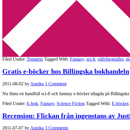
Min tv-blogg
You are here:
Home
/
Archives for Fantasy
Tematrio – utmanande läsning
2011-10-24
by
Annika
Leave a Comment
Veckans tematrio handlar om vilka typer av böcker eller texter som utm
Filed Under:
Tematrio
Tagged With:
Fantasy
,
sci-fi
,
självbiografier
,
sk
Gratis e-böcker hos Billingska bokhandeln
2011-08-02
by
Annika
1 Comment
Nu finns en handfull sci-fi och fantasy e-böcker utlagda på Billing
Filed Under:
E-bok
,
Fantasy
,
Science Fiction
Tagged With:
E-böcker
Recension: Flickan från ingenstans av Jus
2011-07-07
by
Annika
3 Comments