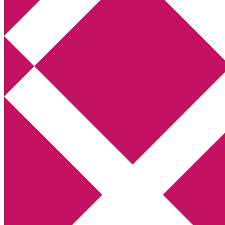
Annikas litteratur- och kulturblogg
Deckare, kriminalromaner, thrillers
Hem
Boktolva
Författarfemman
Kontakt
Om
Webbshop Amazon
Gästinlägg
Bokbloggsjerka
Bloggmaraton
Deckare
Kriminalroman
Utskriftscentralen