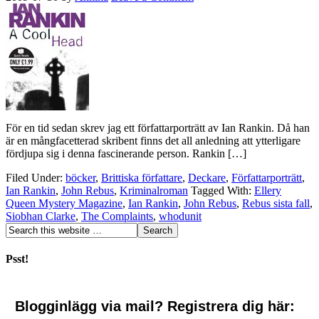
För en tid sedan skrev jag ett författarporträtt av Ian Rankin. Då han
är en mångfacetterad skribent finns det all anledning att ytterligare
fördjupa sig i denna fascinerande person. Rankin […]
Filed Under:
böcker
,
Brittiska författare
,
Deckare
,
Författarporträtt
,
Ian Rankin
,
John Rebus
,
Kriminalroman
Tagged With:
Ellery
Queen Mystery Magazine
,
Ian Rankin
,
John Rebus
,
Rebus sista fall
,
Siobhan Clarke
,
The Complaints
,
whodunit
Psst!
Blogginlägg via mail? Registrera dig här: