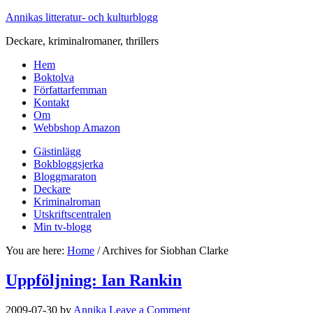
Annikas litteratur- och kulturblogg
Deckare, kriminalromaner, thrillers
Hem
Boktolva
Författarfemman
Kontakt
Om
Webbshop Amazon
Gästinlägg
Bokbloggsjerka
Bloggmaraton
Deckare
Kriminalroman
Utskriftscentralen
Min tv-blogg
You are here:
Home
/
Archives for Siobhan Clarke
Uppföljning: Ian Rankin
2009-07-30
by
Annika
Leave a Comment