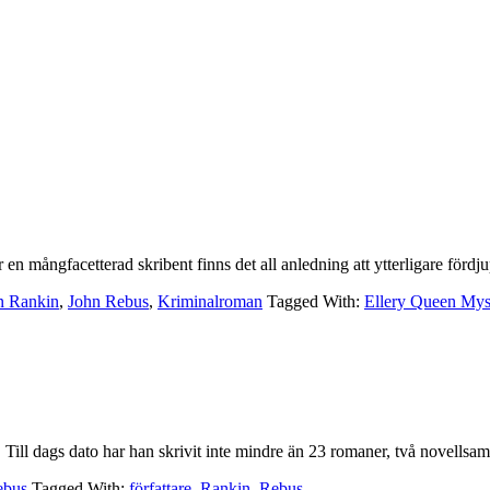
är en mångfacetterad skribent finns det all anledning att ytterligare för
n Rankin
,
John Rebus
,
Kriminalroman
Tagged With:
Ellery Queen Mys
 Till dags dato har han skrivit inte mindre än 23 romaner, två novellsa
ebus
Tagged With:
författare
,
Rankin
,
Rebus