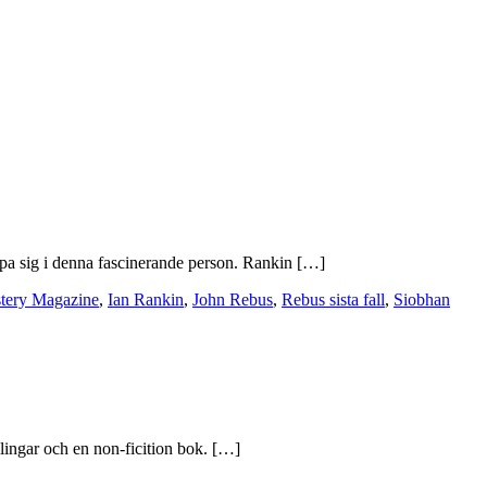
djupa sig i denna fascinerande person. Rankin […]
tery Magazine
,
Ian Rankin
,
John Rebus
,
Rebus sista fall
,
Siobhan
mlingar och en non-ficition bok. […]