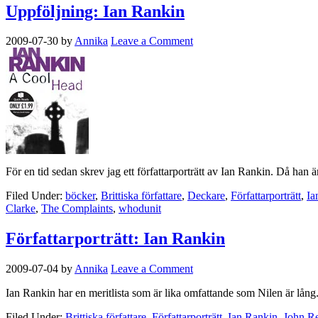
Uppföljning: Ian Rankin
2009-07-30
by
Annika
Leave a Comment
För en tid sedan skrev jag ett författarporträtt av Ian Rankin. Då han 
Filed Under:
böcker
,
Brittiska författare
,
Deckare
,
Författarporträtt
,
Ia
Clarke
,
The Complaints
,
whodunit
Författarporträtt: Ian Rankin
2009-07-04
by
Annika
Leave a Comment
Ian Rankin har en meritlista som är lika omfattande som Nilen är lång.
Filed Under:
Brittiska författare
,
Författarporträtt
,
Ian Rankin
,
John R