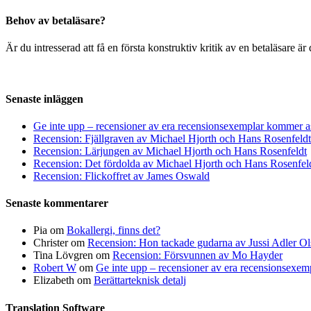
Behov av betaläsare?
Är du intresserad att få en första konstruktiv kritik av en betaläsare 
Senaste inläggen
Ge inte upp – recensioner av era recensionsexemplar kommer a
Recension: Fjällgraven av Michael Hjorth och Hans Rosenfeldt
Recension: Lärjungen av Michael Hjorth och Hans Rosenfeldt
Recension: Det fördolda av Michael Hjorth och Hans Rosenfel
Recension: Flickoffret av James Oswald
Senaste kommentarer
Pia
om
Bokallergi, finns det?
Christer
om
Recension: Hon tackade gudarna av Jussi Adler Ol
Tina Lövgren
om
Recension: Försvunnen av Mo Hayder
Robert W
om
Ge inte upp – recensioner av era recensionsexe
Elizabeth
om
Berättarteknisk detalj
Translation Software