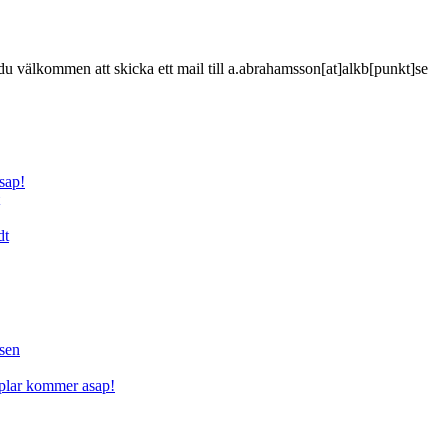
är du välkommen att skicka ett mail till a.abrahamsson[at]alkb[punkt]se
sap!
dt
sen
mplar kommer asap!