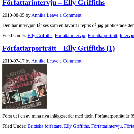
Författarintervju – Elly Griffiths
2010-08-05
by
Annika
Leave a Comment
Den här intervjun får ses som en favorit i repris då jag publicerade de
Filed Under:
Elly Griffiths
,
Författarintervju
,
Författarporträtt
,
Intervj
Författarporträtt – Elly Griffiths (1)
2010-07-17
by
Annika
Leave a Comment
Först ut i en av mina nya inläggsserier med titeln Författarporträtt ä
Filed Under:
Brittiska författare
,
Elly Griffiths
,
Författarintervju
,
Förfa