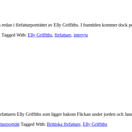
n redan i författarporträttet av Elly Griffiths. I framtiden kommer dock 
u
Tagged With:
Elly Griffiths
,
författare
,
intervju
r författaren Elly Griffiths som ligger bakom Flickan under jorden och J
ttarporträtt
Tagged With:
Brittiska författare
,
Elly Griffiths