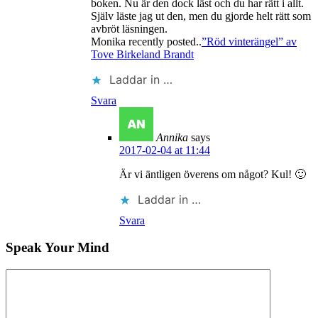
boken. Nu är den dock läst och du har rätt i allt.
Själv läste jag ut den, men du gjorde helt rätt som
avbröt läsningen.
Monika recently posted..
”Röd vinterängel” av
Tove Birkeland Brandt
Laddar in …
Svara
Annika
says
2017-02-04 at 11:44
Är vi äntligen överens om något? Kul! 🙂
Laddar in …
Svara
Speak Your Mind