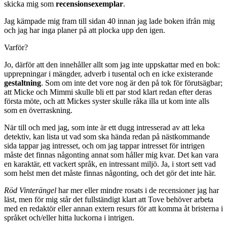
skicka mig som
recensionsexemplar
.
Jag kämpade mig fram till sidan 40 innan jag lade boken ifrån mig
och jag har inga planer på att plocka upp den igen.
Varför?
Jo, därför att den innehåller allt som jag inte uppskattar med en bok:
upprepningar i mängder, adverb i tusental och en icke existerande
gestaltning
. Som om inte det vore nog är den på tok för förutsägbar;
att Micke och Mimmi skulle bli ett par stod klart redan efter deras
första möte, och att Mickes syster skulle råka illa ut kom inte alls
som en överraskning.
När till och med jag, som inte är ett dugg intresserad av att leka
detektiv, kan lista ut vad som ska hända redan på nästkommande
sida tappar jag intresset, och om jag tappar intresset för intrigen
måste det finnas någonting annat som håller mig kvar. Det kan vara
en karaktär, ett vackert språk, en intressant miljö. Ja, i stort sett vad
som helst men det måste finnas någonting, och det gör det inte här.
Röd Vinterängel
har mer eller mindre rosats i de recensioner jag har
läst, men för mig står det fullständigt klart att Tove behöver arbeta
med en redaktör eller annan extern resurs för att komma åt bristerna i
språket och/eller hitta luckorna i intrigen.