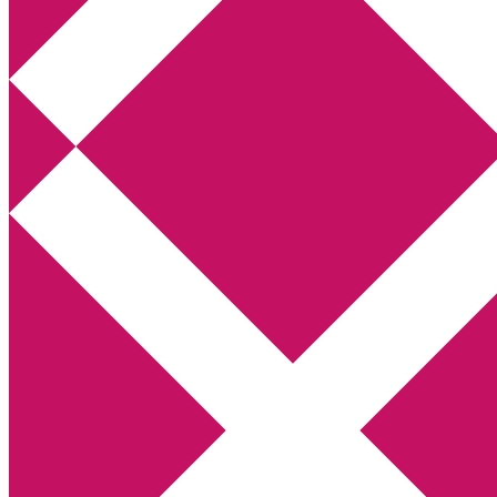
Annikas litteratur- och kulturblogg
Deckare, kriminalromaner, thrillers
Hem
Boktolva
Författarfemman
Kontakt
Om
Webbshop Amazon
Gästinlägg
Bokbloggsjerka
Bloggmaraton
Deckare
Kriminalroman
Utskriftscentralen