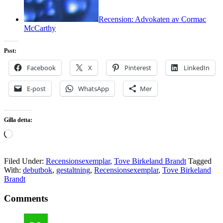
Recension: Advokaten av Cormac
McCarthy
Psst:
Facebook
X
Pinterest
LinkedIn
E-post
WhatsApp
Mer
Gilla detta:
Laddar
in
…
Filed Under:
Recensionsexemplar
,
Tove Birkeland Brandt
Tagged
With:
debutbok
,
gestaltning
,
Recensionsexemplar
,
Tove Birkeland
Brandt
Comments