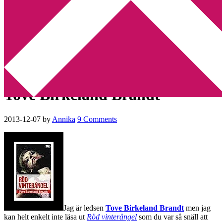
Min tv-blogg
You are here:
Home
/
Recensionsexemplar
/
Varför jag inte klarade
av att läsa ut Röd Vinterängel av Tove Birkeland Brandt
Varför jag inte klarade av att
läsa ut Röd Vinterängel av
Tove Birkeland Brandt
2013-12-07
by
Annika
9 Comments
Jag är ledsen
Tove Birkeland Brandt
men jag
kan helt enkelt inte läsa ut
Röd vinterängel
som du var så snäll att