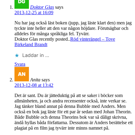
Doktor Glas
says
2013-12-25 at 16:09
Nu har jag också läst boken (jupp, jag läste klart den) men jag
tyckte inte heller att den var någon höjdare. Förutsägbar och
alldeles för många språkliga fel. Tyvärr.
Doktor Glas recently posted..
Röd vinterängel – Tove
Birkeland Brandt
Laddar in …
Svara
Anita
says
2013-12-08 at 13:42
Det är sant. Du är jätteduktig på att se saker i böcker som
allmänheten, ja och andra recensenter också, inte verkar se.
Jag tänker bland annat på denna Bubble med Anders. Men
också en bok jag läste för ett par år sedan med Johan Theorin.
Både Bubble och denna Theorins bok var så dåligt skrivna,
ändå hyllas båda författarna. Dessutom är Anders berättelse ett
plagiat på en film jag tyvärr inte minns namnet på.