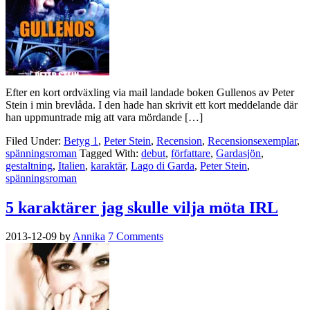
Efter en kort ordväxling via mail landade boken Gullenos av Peter
Stein i min brevlåda. I den hade han skrivit ett kort meddelande där
han uppmuntrade mig att vara mördande […]
Filed Under:
Betyg 1
,
Peter Stein
,
Recension
,
Recensionsexemplar
,
spänningsroman
Tagged With:
debut
,
författare
,
Gardasjön
,
gestaltning
,
Italien
,
karaktär
,
Lago di Garda
,
Peter Stein
,
spänningsroman
5 karaktärer jag skulle vilja möta IRL
2013-12-09
by
Annika
7 Comments