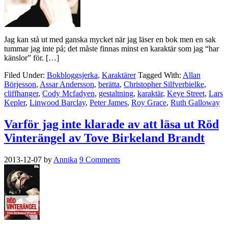
Jag kan stå ut med ganska mycket när jag läser en bok men en sak
tummar jag inte på; det måste finnas minst en karaktär som jag “har
känslor” för. […]
Filed Under:
Bokbloggsjerka
,
Karaktärer
Tagged With:
Allan
Börjesson
,
Assar Andersson
,
berätta
,
Christopher Silfverbielke
,
cliffhanger
,
Cody Mcfadyen
,
gestaltning
,
karaktär
,
Keye Street
,
Lars
Kepler
,
Linwood Barclay
,
Peter James
,
Roy Grace
,
Ruth Galloway
Varför jag inte klarade av att läsa ut Röd
Vinterängel av Tove Birkeland Brandt
2013-12-07
by
Annika
9 Comments