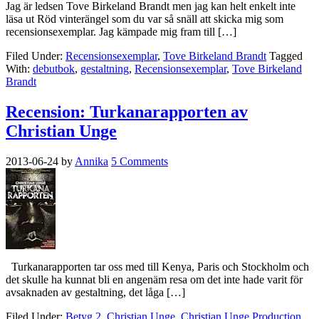
Jag är ledsen Tove Birkeland Brandt men jag kan helt enkelt inte
läsa ut Röd vinterängel som du var så snäll att skicka mig som
recensionsexemplar. Jag kämpade mig fram till […]
Filed Under:
Recensionsexemplar
,
Tove Birkeland Brandt
Tagged
With:
debutbok
,
gestaltning
,
Recensionsexemplar
,
Tove Birkeland
Brandt
Recension: Turkanarapporten av
Christian Unge
2013-06-24
by
Annika
5 Comments
Turkanarapporten tar oss med till Kenya, Paris och Stockholm och
det skulle ha kunnat bli en angenäm resa om det inte hade varit för
avsaknaden av gestaltning, det låga […]
Filed Under:
Betyg 2
,
Christian Unge
,
Christian Unge Production
,