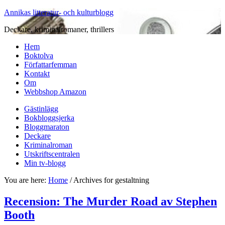
Annikas litteratur- och kulturblogg
Deckare, kriminalromaner, thrillers
Hem
Boktolva
Författarfemman
Kontakt
Om
Webbshop Amazon
Gästinlägg
Bokbloggsjerka
Bloggmaraton
Deckare
Kriminalroman
Utskriftscentralen
Min tv-blogg
You are here:
Home
/
Archives for gestaltning
Recension: The Murder Road av Stephen
Booth