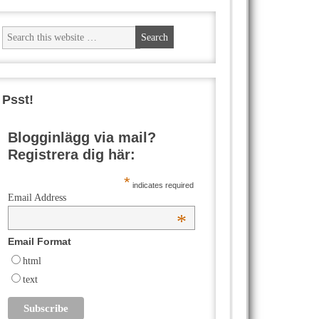
Psst!
Blogginlägg via mail?
Registrera dig här:
*
indicates required
Email Address
*
Email Format
html
text