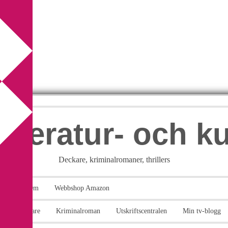
itteratur- och k
Deckare, kriminalromaner, thrillers
takt
Om
Webbshop Amazon
n
Deckare
Kriminalroman
Utskriftscentralen
Min tv-blogg