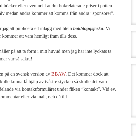
 böcker eller eventuellt andra bokrelaterade priser i potten.
själv medan andra kommer att komma från andra ”sponsorer”.
ag att publicera ett inlägg med titeln
bokbloggsjerka
. Vi
r kommer att vara hemligt fram tills dess.
 håller på att ta form i mitt huvud men jag har inte lyckats ta
mer var så säkra!
ken på en svensk version av
BBAW
. Det kommer dock att
kulle kunna få hjälp av två-tre stycken så skulle det vara
delande via kontaktformuläret under fliken ”kontakt”. Vid ev.
ommentar eller via mail, och då till