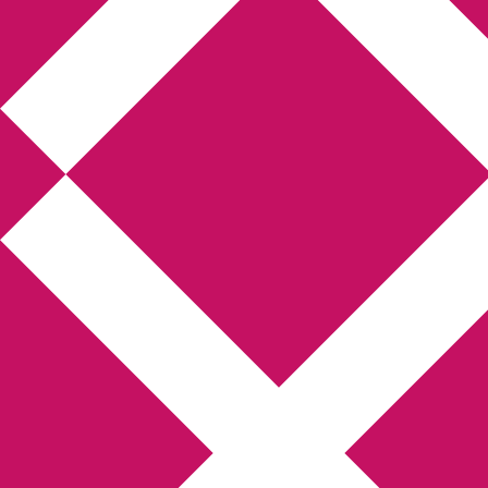
Annikas l
Hem
Boktolva
Författarfemman
Kon
Gästinlägg
Bokbloggsjerka
Bloggmarato