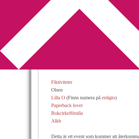
You are here:
Home
/
Alkb news
/
Alkb news (
Alkb news (II)
2010-07-23
by
Annika
6 Comments
Den 12 – 16 juli gick ett första
Bloggmarato
överdrivet många som ville/hade möjlighet att
Fiktiviteter
Olsen
Lilla O
(Finns numera på
enligto
)
Paperback lover
Bokcirkelföralla
Alkb
Detta är ett event som kommer att återkomma c