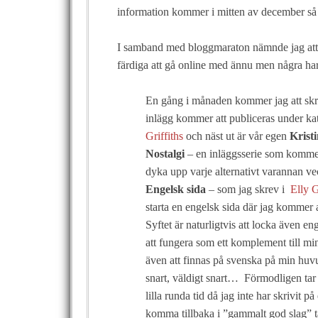
information kommer i mitten av december så
I samband med bloggmaraton nämnde jag att jag
färdiga att gå online med ännu men några har 
En gång i månaden kommer jag att skri
inlägg kommer att publiceras under k
Griffiths
och näst ut är vår egen
Krist
Nostalgi
– en inläggsserie som kommer a
dyka upp varje alternativt varannan ve
Engelsk sida
– som jag skrev i
Elly G
starta en engelsk sida där jag kommer a
Syftet är naturligtvis att locka även 
att fungera som ett komplement till mi
även att finnas på svenska på min huv
snart, väldigt snart… Förmodligen tar 
lilla runda tid då jag inte har skrivit 
komma tillbaka i ”gammalt god slag” t