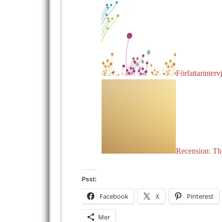
Författarinterv
Recension: The
Psst:
Facebook
X
Pinterest
Mer