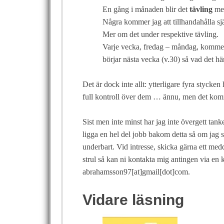
En gång i månaden blir det
tävling
med
Några kommer jag att tillhandahålla 
Mer om det under respektive tävling.
Varje vecka, fredag – måndag, kommer j
börjar nästa vecka (v.30) så vad det hä
Det är dock inte allt: ytterligare fyra stycken
full kontroll över dem … ännu, men det kom
Sist men inte minst har jag inte övergett tan
ligga en hel del jobb bakom detta så om jag s
underbart. Vid intresse, skicka gärna ett med
strul så kan ni kontakta mig antingen via en k
abrahamsson97[at]gmail[dot]com.
Vidare läsning