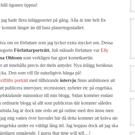
 håll ögonen öppna!
 hade flera inläggsserier på gång. Alla är inte helt fix
kommit längre än till bara planeringsstadiet:
va om en författare som jag tycker extra mycket om. Dessa
ategorin
Författarporträtt.
Juli månads författare var
Elly
ina Ohlsson
som verkligen har gjort kometkarriär.
tt innehålla precis det titeln antyder.
Nya inlägg beräknas
cka. Den som vill får naturligtvis hänga på!
riffiths porträtt
med tillhörande
intervju
finns ambitionen att
tt publicera intervjuer, recensioner, nyheter etc på engelska.
engelsktalande människor till min blogg. Sidan kommer endast
n ordinarie blogg så allt som publiceras där kommer således
udsida.Jag är dock inte redo att gå online med den ännu men
jag mig vatten över huvudet här då detta kommer att kräva sin
på engelska under en väldigt lång tid. Jag hoppas dock att jag ska
ämligen omgående. I guess that time will tell…!