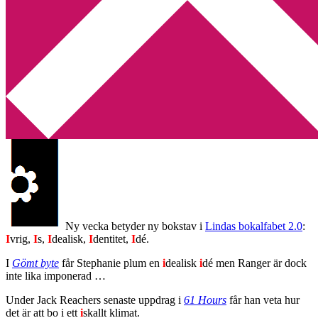
Min tv-blogg
You are here:
Home
/
Bokalfabet 2.0
/
Bokalfabet 2.0 – del 9
Bokalfabet 2.0 – del 9
2011-05-24
by
Annika
1 Comment
Ny vecka betyder ny bokstav i
Lindas bokalfabet 2.0
:
I
vrig,
I
s,
I
dealisk,
I
dentitet,
I
dé.
I
Gömt byte
får Stephanie plum en
i
dealisk
i
dé men Ranger är dock
inte lika imponerad …
Under Jack Reachers senaste uppdrag i
61 Hours
får han veta hur
det är att bo i ett
i
skallt klimat.