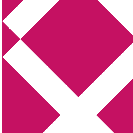
Annikas litteratur- och kulturblogg
Deckare, kriminalromaner, thrillers
Hem
Boktolva
Författarfemman
Kontakt
Om
Webbshop Amazon
Gästinlägg
Bokbloggsjerka
Bloggmaraton
Deckare
Kriminalroman
Utskriftscentralen