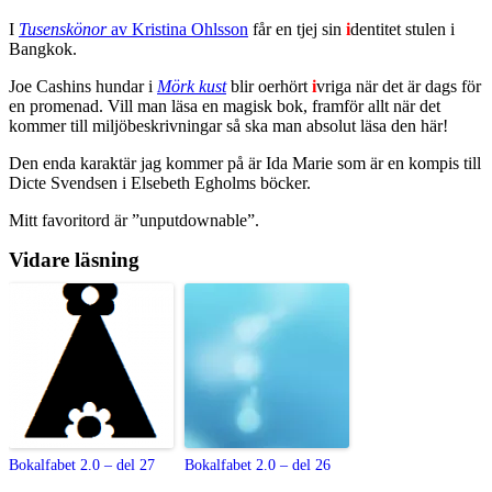
I
Tusenskönor
av Kristina Ohlsson
får en tjej sin
i
dentitet stulen i
Bangkok.
Joe Cashins hundar i
Mörk kust
blir oerhört
i
vriga när det är dags för
en promenad. Vill man läsa en magisk bok, framför allt när det
kommer till miljöbeskrivningar så ska man absolut läsa den här!
Den enda karaktär jag kommer på är Ida Marie som är en kompis till
Dicte Svendsen i Elsebeth Egholms böcker.
Mitt favoritord är ”unputdownable”.
Vidare läsning
Bokalfabet 2.0 – del 27
Bokalfabet 2.0 – del 26