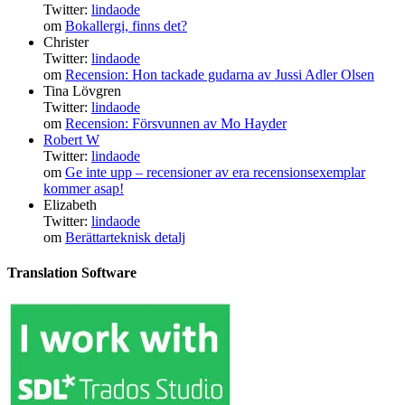
Twitter:
lindaode
om
Bokallergi, finns det?
Christer
Twitter:
lindaode
om
Recension: Hon tackade gudarna av Jussi Adler Olsen
Tina Lövgren
Twitter:
lindaode
om
Recension: Försvunnen av Mo Hayder
Robert W
Twitter:
lindaode
om
Ge inte upp – recensioner av era recensionsexemplar
kommer asap!
Elizabeth
Twitter:
lindaode
om
Berättarteknisk detalj
Translation Software