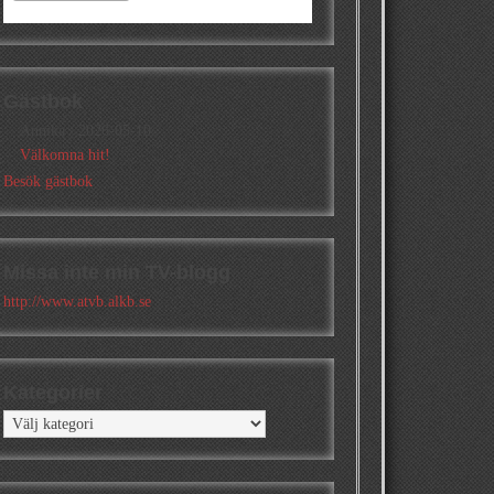
Gästbok
Annika
/
2026-05-10
Välkomna hit!
Besök gästbok
Missa inte min TV-blogg
http://www.atvb.alkb.se
Kategorier
Kategorier