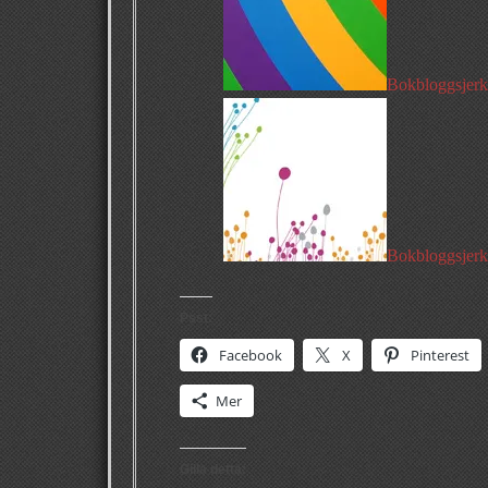
Bokbloggsjerk
Bokbloggsjerk
Psst:
Facebook
X
Pinterest
Mer
Gilla detta: