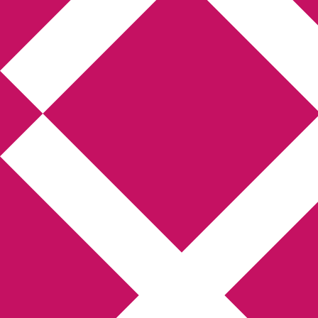
Annikas l
Hem
Boktolva
Författarfemman
Kon
Gästinlägg
Bokbloggsjerka
Bloggmarato