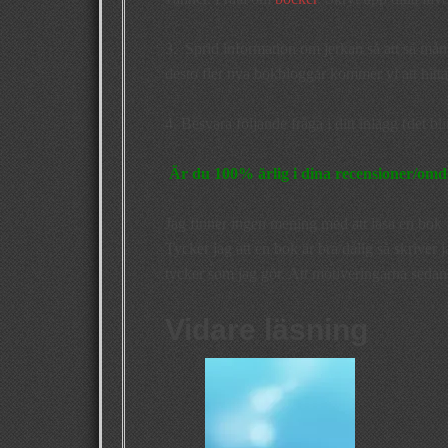
3. Sprid information om jerkan så att så många
desto fler nya bokbloggar kommer vi att hitt
4. Besvara följande fråga i ditt inlägg (det bl
Är du 100% ärlig i dina recensioner/om
Jag finner ingen mening med att läsa en bok f
Tycker jag att en bok är bra/dålig så skriver
tycker som jag gör. Att motiveringarna sedan 
Vidare läsning