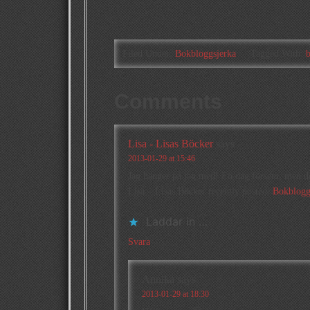
Filed Under:
Bokbloggsjerka
Tagged With:
Comments
Lisa - Lisas Böcker
says
2013-01-29 at 15:46
Jag hänger på jag med! En dag försent, men d
Lisa – Lisas Böcker recently posted..
Bokbloggs
Laddar in …
Svara
Annika
says
2013-01-29 at 18:30