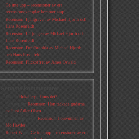
Ge inte upp – recensioner av era
recensionsexemplar kommer asap!
Recension: Fjällgraven av Michael Hjorth och
Hans Rosenfeldt
Recension: Lärjungen av Michael Hjorth och
Hans Rosenfeldt
Recension: Det fördolda av Michael Hjorth
och Hans Rosenfeldt
Recension: Flickoffret av James Oswald
Senaste kommentarer
Pia
om
Bokallergi, finns det?
Christer
om
Recension: Hon tackade gudarna
av Jussi Adler Olsen
Tina Lövgren
om
Recension: Försvunnen av
Mo Hayder
Robert W
om
Ge inte upp – recensioner av era