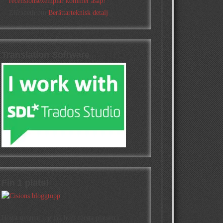
recensionsexemplar kommer asap!
Elizabeth
om
Berättarteknisk detalj
Translation Software
Fin 1 plats!
Högst oväntat tog jag hem första platsen i