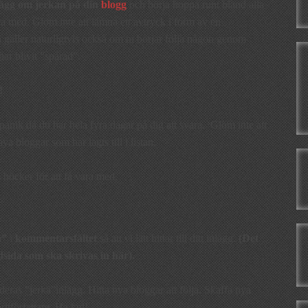
lägg om jerkan på din
blogg
och börja hoppa runt bland alla
vara med. Glöm inte att lämna ett avtryck i form av en
 gäller naturligtvis också om ni börjar följa någon genom
har blivit ”spårad”.
!
panik då du har hela fyra dagar på dig att svara. Glöm inte att
nya bloggar som har lagts till i listan.
böcker för att få vara med.
n”
i
kommentarsfältet
så att vi lätt hittar till ditt inlägg.
(Det
udsida som ska skrivas in här).
eras ”jerka”inlägg. Hitta nya bloggar att följa. Skaffa nya
ritförfattare. Ha kul!