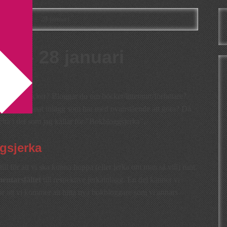
gsjerka 25 – 28 januari
5 – 28 januari
esse för böcker? Bloggar du om böcker/litteratur/författare?
e ett och annat inlägg som har med ovanstående att göra? Då
lta i det som jag kallar för ”Bokbloggsjerka”.
gsjerka
ill för att vi ska kunna hoppa (eller jerka om man så vill) runt
entarsfältet
till respektive jerkainlägg. En del känner vi
är att vi kommer att hitta nya bokbloggare som vi annars