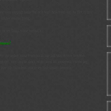
 som möjligt hittar hit och kan dela med sig. Ju fler vi blir
a under resans gång.
ir en ny fråga varje vecka!):
dömen?
ör att sedan tassa fram på tå när jag ska skriva om den.
 jag det, men jag är dock noga med att motivera varför jag
inte går hem hos alla är en helt annan historia.