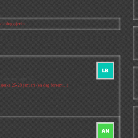
bokbloggsjerka
et gör nog inget? 😉
jerka 25-28 januari (en dag försent…)