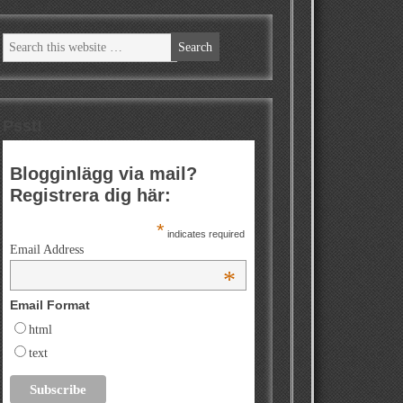
Psst!
Blogginlägg via mail?
Registrera dig här:
*
indicates required
Email Address
*
Email Format
html
text