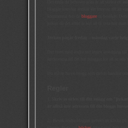
Det enda du behöver göra är att skriva ett
in
bloggar som har anmält sitt intresse till att 
kommentar hos de
bloggare
ni besöker. Detta
jerkan då det alltid är kul att få veta hur man 
Jerkan pågår fredag – måndag varje helg
Det finns med andra ord ingen anledning till 
återkomma till det här inlägget för att se alla 
Du måste ha en blogg som delvis handlar om 
Regler
1.
Skriv in urlen till ditt inlägg om ”jerka
är alltså inte adressen till din bloggs huv
2. Besök andra bloggar genom att klicka på d
vänner. Prata om
böcker
. Skryt upp dina favo