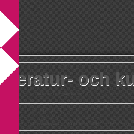
itteratur- och k
Deckare, kriminalromaner, thrillers
takt
Om
Webbshop Amazon
n
Deckare
Kriminalroman
Utskriftscentralen
Min tv-blogg