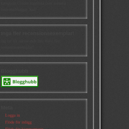
kategorin Cisions topplista över svenska
litteraturbloggar. Kul!
Inga fler recensionsexemplar!
Jag tar för närvarande inte emot fler
recensionsexemplar!
Blogghubb
Meta
Logga in
Flöde för inlägg