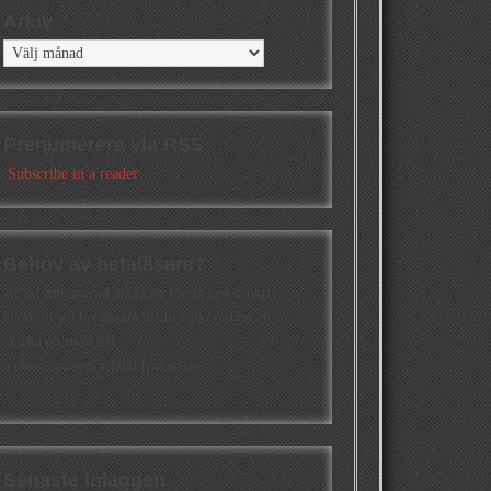
Arkiv
Arkiv
Prenumerera via RSS
Subscribe in a reader
Behov av betaläsare?
Är du intresserad att få en första konstruktiv
kritik av en betaläsare är du välkommen att
skicka ett mail till
a.abrahamsson[at]alkb[punkt]se
Senaste inläggen