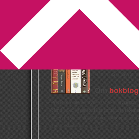
You are here:
Home
/
Bokbloggsjerka
/
Bokblog
Bokbloggsjerka 2
2013-01-25
by
Annika
84 Comments
Har du ett genuint intr
Eller skriver du kansk
är du välkommen att de
Om
bokblog
Precis som titeln antyder är bokbloggsjerkan t
bland bokbloggar som har anmält sig i
komm
säkert till sedan tidigare men förhoppningen 
kanske skulle missa.