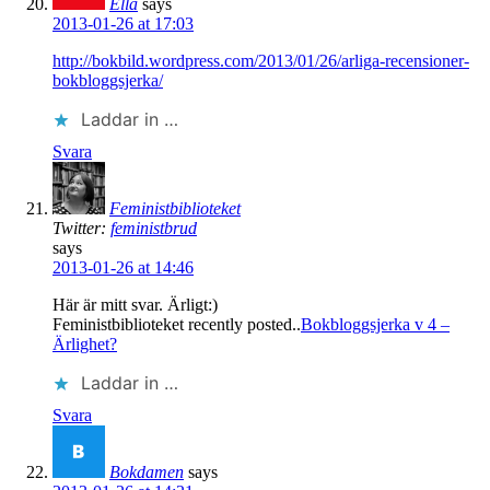
Ella
says
2013-01-26 at 17:03
http://bokbild.wordpress.com/2013/01/26/arliga-recensioner-
bokbloggsjerka/
Laddar in …
Svara
Feministbiblioteket
Twitter:
feministbrud
says
2013-01-26 at 14:46
Här är mitt svar. Ärligt:)
Feministbiblioteket recently posted..
Bokbloggsjerka v 4 –
Ärlighet?
Laddar in …
Svara
Bokdamen
says