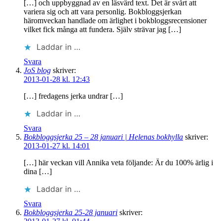
[…] och uppbyggnad av en läsvärd text. Det är svårt att
variera sig och att vara personlig. Bokbloggsjerkan
häromveckan handlade om ärlighet i bokbloggsrecensioner
vilket fick många att fundera. Själv strävar jag […]
Laddar in …
Svara
JoS blog
skriver:
2013-01-28 kl. 12:43
[…] fredagens jerka undrar […]
Laddar in …
Svara
Bokbloggsjerka 25 – 28 januari | Helenas bokhylla
skriver:
2013-01-27 kl. 14:01
[…] här veckan vill Annika veta följande: Är du 100% ärlig i
dina […]
Laddar in …
Svara
Bokbloggsjerka 25-28 januari
skriver: