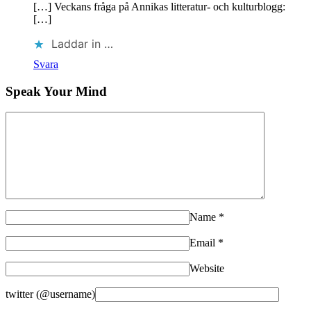
[…] Veckans fråga på Annikas litteratur- och kulturblogg:
[…]
Laddar in …
Svara
Speak Your Mind
Name
*
Email
*
Website
twitter (@username)