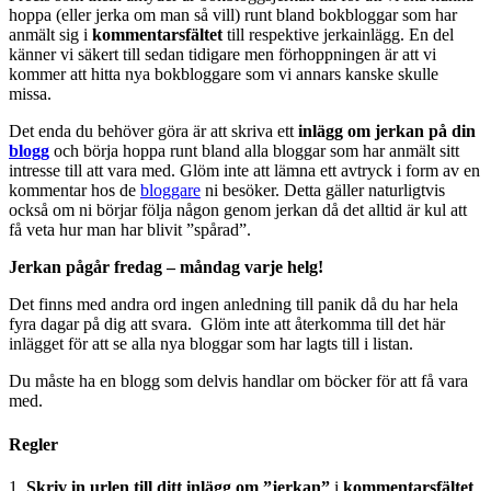
hoppa (eller jerka om man så vill) runt bland bokbloggar som har
anmält sig i
kommentarsfältet
till respektive jerkainlägg. En del
känner vi säkert till sedan tidigare men förhoppningen är att vi
kommer att hitta nya bokbloggare som vi annars kanske skulle
missa.
Det enda du behöver göra är att skriva ett
inlägg om jerkan på din
blogg
och börja hoppa runt bland alla bloggar som har anmält sitt
intresse till att vara med. Glöm inte att lämna ett avtryck i form av en
kommentar hos de
bloggare
ni besöker. Detta gäller naturligtvis
också om ni börjar följa någon genom jerkan då det alltid är kul att
få veta hur man har blivit ”spårad”.
Jerkan pågår fredag – måndag varje helg!
Det finns med andra ord ingen anledning till panik då du har hela
fyra dagar på dig att svara. Glöm inte att återkomma till det här
inlägget för att se alla nya bloggar som har lagts till i listan.
Du måste ha en blogg som delvis handlar om böcker för att få vara
med.
Regler
1.
Skriv in urlen till ditt inlägg om ”jerkan”
i
kommentarsfältet