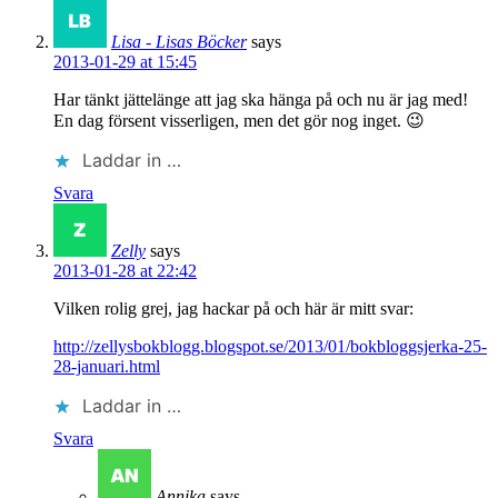
Lisa - Lisas Böcker
says
2013-01-29 at 15:45
Har tänkt jättelänge att jag ska hänga på och nu är jag med!
En dag försent visserligen, men det gör nog inget. 😉
Laddar in …
Svara
Zelly
says
2013-01-28 at 22:42
Vilken rolig grej, jag hackar på och här är mitt svar:
http://zellysbokblogg.blogspot.se/2013/01/bokbloggsjerka-25-
28-januari.html
Laddar in …
Svara
Annika
says