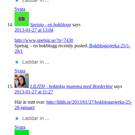
Laddar in …
Svara
Spetsig - en bokblogg
says
2013-01-27 at 13:04
http://www.spetsig.se/?p=7430
Spetsig – en bokblogg recently posted..
Bokbloggsjerka 25/1-
28/1
Laddar in …
Svara
LILITH - boktokig mamma med Borderline
says
2013-01-27 at 11:27
Här är mitt svar:
http://lilith.se/2013/01/27/bokbloggsjerka-25-
28-januari/
Laddar in …
Svara