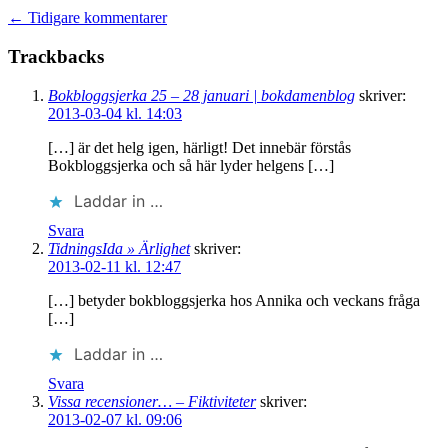
← Tidigare kommentarer
Trackbacks
Bokbloggsjerka 25 – 28 januari | bokdamenblog
skriver:
2013-03-04 kl. 14:03
[…] är det helg igen, härligt! Det innebär förstås
Bokbloggsjerka och så här lyder helgens […]
Laddar in …
Svara
TidningsIda » Ärlighet
skriver:
2013-02-11 kl. 12:47
[…] betyder bokbloggsjerka hos Annika och veckans fråga
[…]
Laddar in …
Svara
Vissa recensioner… – Fiktiviteter
skriver:
2013-02-07 kl. 09:06