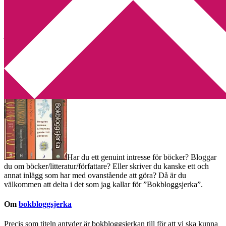
Min tv-blogg
You are here:
Home
/
Bokbloggsjerka
/
Bokbloggsjerka 25 – 28
januari
Bokbloggsjerka 25 – 28 januari
2013-01-25
by
Annika
84 Comments
Har du ett genuint intresse för böcker? Bloggar
du om böcker/litteratur/författare? Eller skriver du kanske ett och
annat inlägg som har med ovanstående att göra? Då är du
välkommen att delta i det som jag kallar för ”Bokbloggsjerka”.
Om
bokbloggsjerka
Precis som titeln antyder är bokbloggsjerkan till för att vi ska kunna