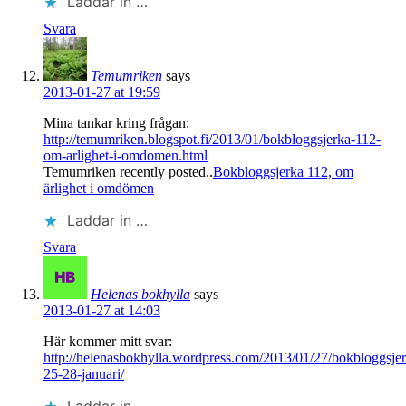
Laddar in …
Svara
Temumriken
says
2013-01-27 at 19:59
Mina tankar kring frågan:
http://temumriken.blogspot.fi/2013/01/bokbloggsjerka-112-
om-arlighet-i-omdomen.html
Temumriken recently posted..
Bokbloggsjerka 112, om
ärlighet i omdömen
Laddar in …
Svara
Helenas bokhylla
says
2013-01-27 at 14:03
Här kommer mitt svar:
http://helenasbokhylla.wordpress.com/2013/01/27/bokbloggsjer
25-28-januari/