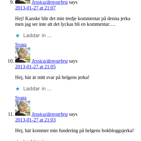
Jessica/denvarbra
says
2013-01-27 at 21:07
Hej! Kanske blir det min tredje kommentar på denna jerka
men jag ser inte att det lyckas bli en kommentar….
Laddar in …
Svara
Jessica/denvarbra
says
2013-01-27 at 21:05
Hej, här är mitt svar på helgens jerka!
Laddar in …
Svara
Jessica/denvarbra
says
2013-01-27 at 21:03
Hej, här kommer min fundering på helgens bokbloggsjerka!