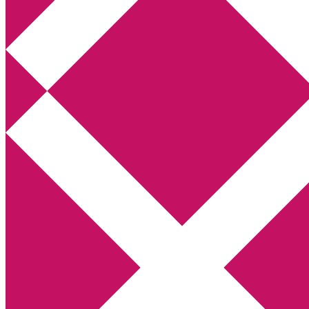
Annikas litteratur- och kulturblogg
Deckare, kriminalromaner, thrillers
Hem
Boktolva
Författarfemman
Kontakt
Om
Webbshop Amazon
Gästinlägg
Bokbloggsjerka
Bloggmaraton
Deckare
Kriminalroman
Utskriftscentralen