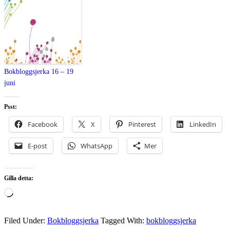
Bokbloggsjerka 16 – 19
juni
Psst:
Facebook
X
Pinterest
LinkedIn
E-post
WhatsApp
Mer
Gilla detta:
Laddar
in
…
Filed Under:
Bokbloggsjerka
Tagged With:
bokbloggsjerka