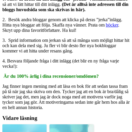
så att vi lätt hittar till ditt inlägg.
(Det är alltså inte adressen till din
bloggs huvudsida som ska skrivas in här).
2. Besök andra bloggar genom att klicka på deras ”jerka”inlägg.
Hitta nya bloggar att följa. Skaffa nya vänner. Prata om
böcker
.
Skryt upp dina favoritförfattare. Ha kul!
3. Sprid information om jerkan så att så många som möjligt hittar hit
och kan dela med sig. Ju fler vi blir desto fler nya bokbloggar
kommer vi att hitta under resans gång.
4. Besvara följande fråga i ditt inlägg (det blir en ny fråga varje
vecka!):
Är du 100% ärlig i dina recensioner/omdömen?
Jag finner ingen mening med att läsa en bok för att sedan tassa fram
på tå när jag ska skriva om den. Tycker jag att en bok är bra/dålig så
skriver jag det, men jag är dock noga med att motivera varför jag
tycker som jag gör. Att motiveringarna sedan inte går hem hos alla är
en helt annan historia.
Vidare läsning