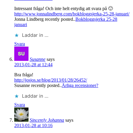
Intressant fråga! Och inte helt entydig att svara på 🙂
http://www.jonnalindberg.com/bokbloggsjerka-25-28-januari/
Jonna Lindberg recently posted..
Bokbloggsjerka 25-28
januari
Laddar in …
Svara
Susanne
says
2013-01-28 at 12:44
Bra fråga!
http://josjos.se/blog/2013/01/28/26452/
Susanne recently posted..
Ärliga recensioner?
Laddar in …
Svara
Sincerely Johanna
says
2013-01-28 at 10:16