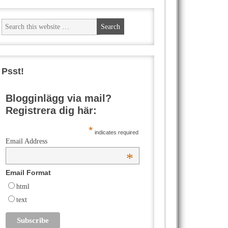
Psst!
Blogginlägg via mail?
Registrera dig här:
*
indicates required
Email Address
*
Email Format
html
text