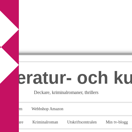
itteratur- och k
Deckare, kriminalromaner, thrillers
takt
Om
Webbshop Amazon
n
Deckare
Kriminalroman
Utskriftscentralen
Min tv-blogg