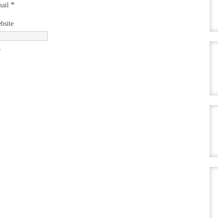
*
ail
bsite
.