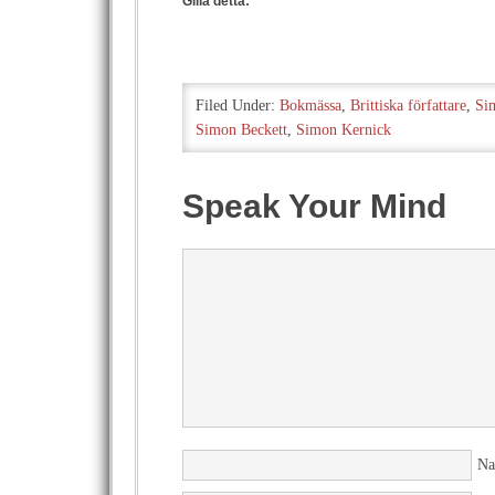
Gilla detta:
Filed Under:
Bokmässa
,
Brittiska författare
,
Si
Simon Beckett
,
Simon Kernick
Speak Your Mind
N