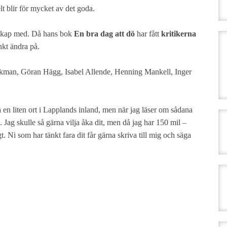
elt blir för mycket av det goda.
ntskap med. Då hans bok
En bra
dag att dö
har fått
kritikerna
änkt ändra på.
n Ekman, Göran Hägg, Isabel Allende, Henning Mankell, Inger
 en liten ort i Lapplands inland, men när jag läser om sådana
rad. Jag skulle så gärna vilja åka dit, men då jag har 150 mil –
gt. Ni som har tänkt fara dit får gärna skriva till mig och säga