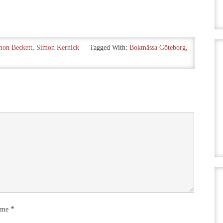
mon Beckett
,
Simon Kernick
Tagged With:
Bokmässa Göteborg
,
*
ame