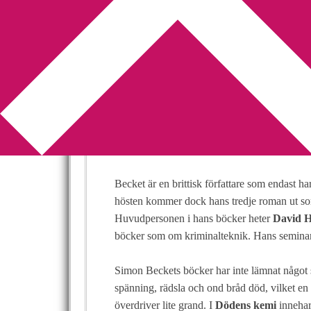
You are here:
Home
/
Bokmässa
/
Bokmässa 24
Bokmässa 24 – 
2009-06-28
by
Annika
Leave a Comment
Den 24 – 27 september kommer
bokmässa
stifta bekantskap med
Simon Becket
och
S
Becket är en brittisk författare som endast ha
hösten kommer dock hans tredje roman ut so
Huvudpersonen i hans böcker heter
David H
böcker som om kriminalteknik. Hans seminar
Simon Beckets böcker har inte lämnat något st
spänning, rädsla och ond bråd död, vilket en
överdriver lite grand. I
Dödens kemi
innehar