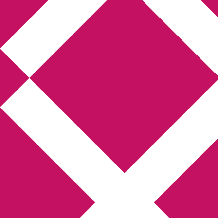
Annikas l
Hem
Boktolva
Författarfemman
Kon
Gästinlägg
Bokbloggsjerka
Bloggmarato