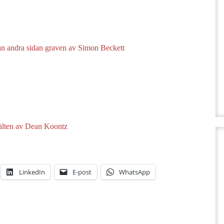
ån andra sidan graven av Simon Beckett
älten av Dean Koontz
LinkedIn
E-post
WhatsApp