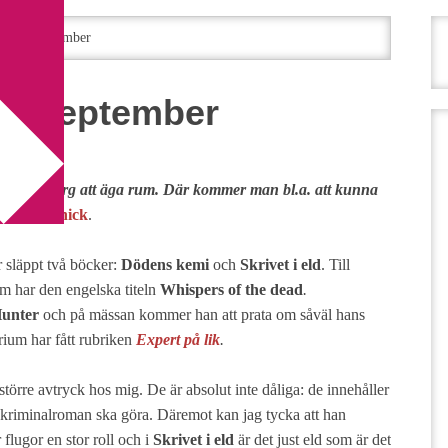
 – 27 september
27 september
n
i Göteborg att äga rum. Där kommer man bl.a. att kunna
imon Kernick
.
r släppt två böcker:
Dödens kemi
och
Skrivet i eld
. Till
m har den engelska titeln
Whispers of the dead
.
unter
och på mässan kommer han att prata om såväl hans
ium har fått rubriken
Expert på lik
.
örre avtryck hos mig. De är absolut inte dåliga: de innehåller
 kriminalroman ska göra. Däremot kan jag tycka att han
 flugor en stor roll och i
Skrivet i eld
är det just eld som är det