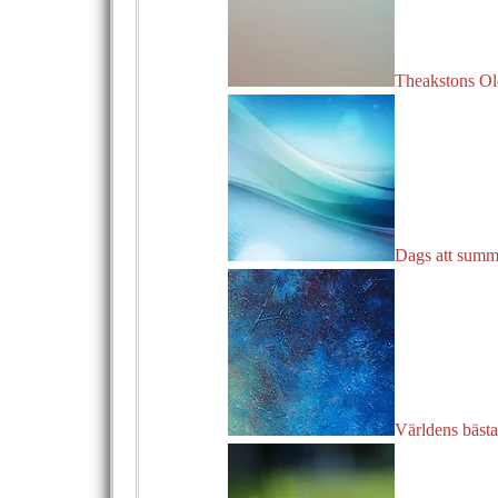
Theakstons Old
Dags att summ
Världens bäst