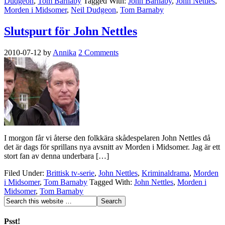
Dudgeon
,
Tom Barnaby
Tagged With:
John Barnaby
,
John Nettles
,
Morden i Midsomer
,
Neil Dudgeon
,
Tom Barnaby
Slutspurt för John Nettles
2010-07-12
by
Annika
2 Comments
I morgon får vi återse den folkkära skådespelaren John Nettles då
det är dags för sprillans nya avsnitt av Morden i Midsomer. Jag är ett
stort fan av denna underbara […]
Filed Under:
Brittisk tv-serie
,
John Nettles
,
Kriminaldrama
,
Morden
i Midsomer
,
Tom Barnaby
Tagged With:
John Nettles
,
Morden i
Midsomer
,
Tom Barnaby
Psst!