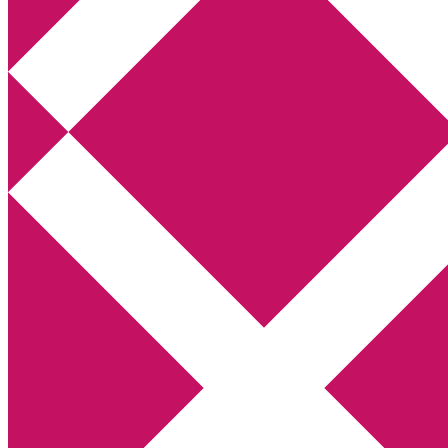
Annikas litteratur- och kulturblogg
Deckare, kriminalromaner, thrillers
Hem
Boktolva
Författarfemman
Kontakt
Om
Webbshop Amazon
Gästinlägg
Bokbloggsjerka
Bloggmaraton
Deckare
Kriminalroman
Utskriftscentralen