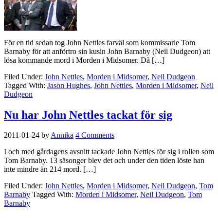
För en tid sedan tog John Nettles farväl som kommissarie Tom
Barnaby för att anförtro sin kusin John Barnaby (Neil Dudgeon) att
lösa kommande mord i Morden i Midsomer. Då […]
Filed Under:
John Nettles
,
Morden i Midsomer
,
Neil Dudgeon
Tagged With:
Jason Hughes
,
John Nettles
,
Morden i Midsomer
,
Neil
Dudgeon
Nu har John Nettles tackat för sig
2011-01-24
by
Annika
4 Comments
I och med gårdagens avsnitt tackade John Nettles för sig i rollen som
Tom Barnaby. 13 säsonger blev det och under den tiden löste han
inte mindre än 214 mord. […]
Filed Under:
John Nettles
,
Morden i Midsomer
,
Neil Dudgeon
,
Tom
Barnaby
Tagged With:
Morden i Midsomer
,
Neil Dudgeon
,
Tom
Barnaby