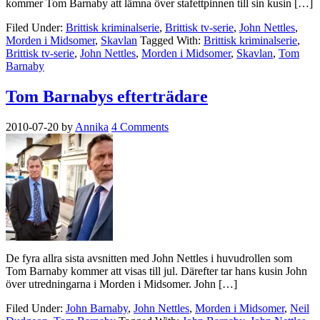
kommer Tom Barnaby att lämna över stafettpinnen till sin kusin […]
Filed Under:
Brittisk kriminalserie
,
Brittisk tv-serie
,
John Nettles
,
Morden i Midsomer
,
Skavlan
Tagged With:
Brittisk kriminalserie
,
Brittisk tv-serie
,
John Nettles
,
Morden i Midsomer
,
Skavlan
,
Tom
Barnaby
Tom Barnabys efterträdare
2010-07-20
by
Annika
4 Comments
De fyra allra sista avsnitten med John Nettles i huvudrollen som
Tom Barnaby kommer att visas till jul. Därefter tar hans kusin John
över utredningarna i Morden i Midsomer. John […]
Filed Under:
John Barnaby
,
John Nettles
,
Morden i Midsomer
,
Neil