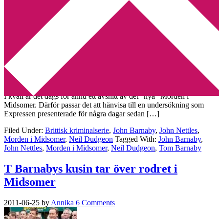
Min tv-blogg
You are here:
Home
/
Archives for John Nettles
Vem föredrar du: John eller Tom
Barnaby
2011-07-12
by
Annika
3 Comments
I kväll är det dags för ännu ett avsnitt av det ”nya” Morden i
Midsomer. Därför passar det att hänvisa till en undersökning som
Expressen presenterade för några dagar sedan […]
Filed Under:
Brittisk kriminalserie
,
John Barnaby
,
John Nettles
,
Morden i Midsomer
,
Neil Dudgeon
Tagged With:
John Barnaby
,
John Nettles
,
Morden i Midsomer
,
Neil Dudgeon
,
Tom Barnaby
T Barnabys kusin tar över rodret i
Midsomer
2011-06-25
by
Annika
6 Comments