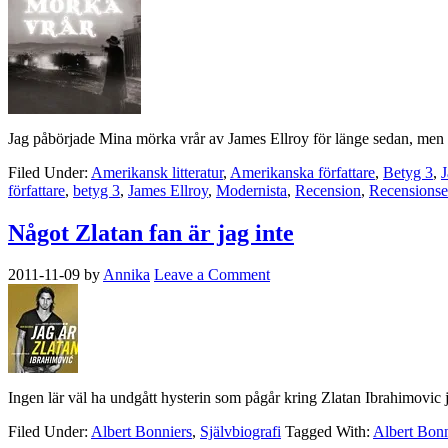
Jag påbörjade Mina mörka vrår av James Ellroy för länge sedan, men då
Filed Under:
Amerikansk litteratur
,
Amerikanska författare
,
Betyg 3
,
J
författare
,
betyg 3
,
James Ellroy
,
Modernista
,
Recension
,
Recensionse
Något Zlatan fan är jag inte
2011-11-09
by
Annika
Leave a Comment
Ingen lär väl ha undgått hysterin som pågår kring Zlatan Ibrahimovic
Filed Under:
Albert Bonniers
,
Självbiografi
Tagged With:
Albert Bonn