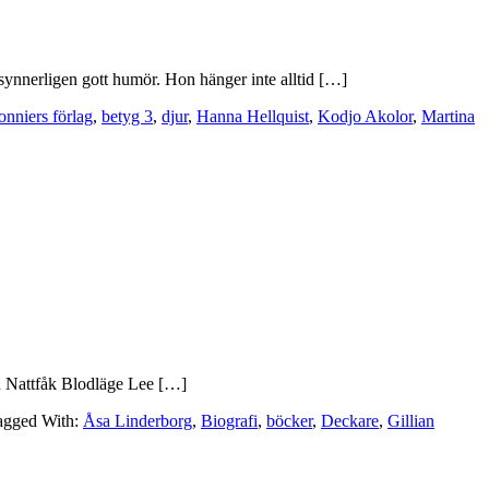
synnerligen gott humör. Hon hänger inte alltid […]
onniers förlag
,
betyg 3
,
djur
,
Hanna Hellquist
,
Kodjo Akolor
,
Martina
men Nattfåk Blodläge Lee […]
agged With:
Åsa Linderborg
,
Biografi
,
böcker
,
Deckare
,
Gillian