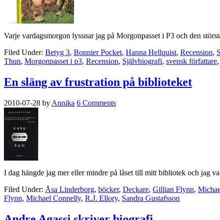
Varje vardagsmorgon lyssnar jag på Morgonpasset i P3 och den största
Filed Under:
Betyg 3
,
Bonnier Pocket
,
Hanna Hellquist
,
Recension
,
S
Thun
,
Morgonpasset i p3
,
Recension
,
Självbiografi
,
svensk författare
En släng av frustration på biblioteket
2010-07-28
by
Annika
6 Comments
I dag hängde jag mer eller mindre på låset till mitt bibliotek och ja
Filed Under:
Åsa Linderborg
,
böcker
,
Deckare
,
Gillian Flynn
,
Michae
Flynn
,
Michael Connelly
,
R.J. Ellory
,
Sandra Gustafsson
Andre Agassi skriver biografi