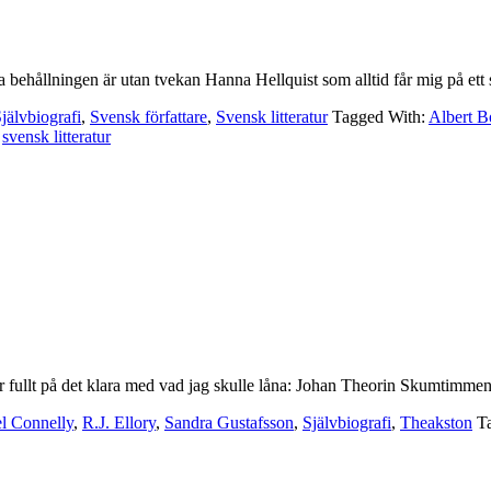
 behållningen är utan tvekan Hanna Hellquist som alltid får mig på ett 
jälvbiografi
,
Svensk författare
,
Svensk litteratur
Tagged With:
Albert B
,
svensk litteratur
g var fullt på det klara med vad jag skulle låna: Johan Theorin Skumtim
l Connelly
,
R.J. Ellory
,
Sandra Gustafsson
,
Självbiografi
,
Theakston
T