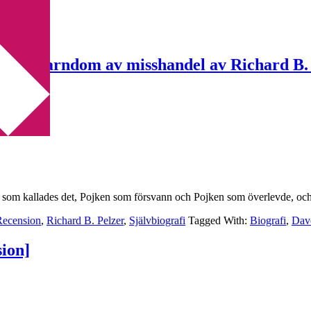
eva en barndom av misshandel av Richard B.
en som kallades det, Pojken som försvann och Pojken som överlevde, och
Recension
,
Richard B. Pelzer
,
Självbiografi
Tagged With:
Biografi
,
Dave
sion]