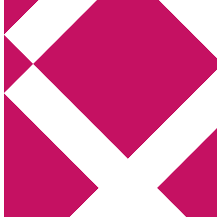
Annikas litteratur- och kulturblogg
Deckare, kriminalromaner, thrillers
Hem
Boktolva
Författarfemman
Kontakt
Om
Webbshop Amazon
Gästinlägg
Bokbloggsjerka
Bloggmaraton
Deckare
Kriminalroman
Utskriftscentralen