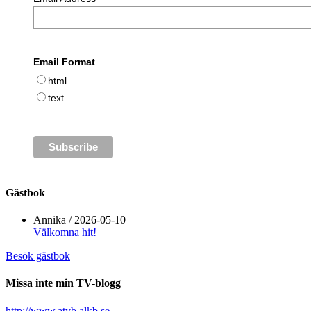
Email Format
html
text
Gästbok
Annika
/
2026-05-10
Välkomna hit!
Besök gästbok
Missa inte min TV-blogg
http://www.atvb.alkb.se