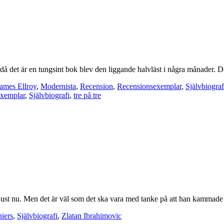
 det är en tungsint bok blev den liggande halvläst i några månader. De
ames Ellroy
,
Modernista
,
Recension
,
Recensionsexemplar
,
Självbiograf
xemplar
,
Självbiografi
,
tre på tre
 just nu. Men det är väl som det ska vara med tanke på att han kammad
iers
,
Självbiografi
,
Zlatan Ibrahimovic