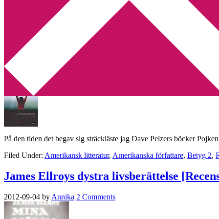
Min tv-blogg
You are here:
Home
/
Archives for Självbiografi
Recension: En brors berättelse: Att överl
2013-07-31
by
Annika
5 Comments
På den tiden det begav sig sträckläste jag Dave Pelzers böcker Pojk
Filed Under:
Amerikansk litteratur
,
Amerikanska författare
,
Betyg 2
,
James Ellroys dystra livsberättelse [Recen
2012-09-04
by
Annika
2 Comments