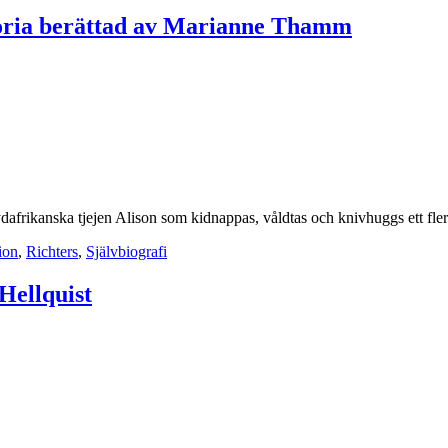
istoria berättad av Marianne Thamm
 sydafrikanska tjejen Alison som kidnappas, våldtas och knivhuggs ett fl
ion
,
Richters
,
Självbiografi
Hellquist